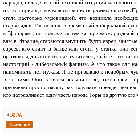
народов, овладели этой техникой создания массового пс
и стали приходить к власти фашисты разных окрасов. Пр
стала настолько чудовищной, что возникла необходи
старой идеи. Так возник современный либеральный фаши
к "фонарям", но пользуется тем же приемом: разделяй и 
вам, в Израиле, стараются внушить, будто евреи, занятые
евреев, кто сидит в банке или стоит у станка, или ес
ортодоксы, диктат которых губителен, знайте - это не т
настоящий - либеральный фашизм. А что такое для нас
напоминать нет нужды. Я не призываю к недобрым чув
Б.г с ними. Они, в своём большинстве, тоже евреи - п
призываю просто тысячу раз подумать, прежде, чем вы р
кто натравливает одну часть народа Торы на другую его 
at
08:04
Поделиться