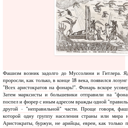
Фашизм возник задолго до Муссолини и Гитлера. Я
проросли, как только, в конце 18 века, появился лозун
"Всех аристократов на фонарь!". Фонарь вскоре усове
Затем марксисты и большевики отправили на "фонар
поспел и фюрер с иным адресом вражды одной "правильн
другой - "неправильной" части. Проще говоря, фаши
Аристократы, буржуи, не арийцы, евреи, как только п