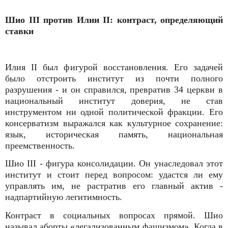
Шио III против Илии II: контраст, определяющий
ставки
Илия II был фигурой восстановления. Его задачей
было отстроить институт из почти полного
разрушения - и он справился, превратив 34 церкви в
национальный институт доверия, не став
инструментом ни одной политической фракции. Его
консерватизм выражался как культурное сохранение:
язык, историческая память, национальная
преемственность.
Шио III - фигура консолидации. Он унаследовал этот
институт и стоит перед вопросом: удастся ли ему
управлять им, не растратив его главный актив -
надпартийную легитимность.
Контраст в социальных вопросах прямой. Шио
называл аборты «легализованным фашизмом». Когда в