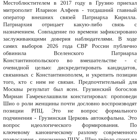
Местоблюстителем в 2017 году в Грузию приехал
митрополит Иларион Алфеев - тогдашний главный
оператор внешних связей Патриарха Кирилла.
Патриархия отрицает какую-либо связь с
назначением. Совпадение по времени зафиксировано
заслуживающими доверия наблюдателями. В ходе
самих выборов 2026 года СВР России публично
обвинила Вселенского Патриарха
Константинопольского во вмешательстве - с
очевидной целью: дискредитировать кандидатов,
связанных с Константинополем, и укрепить позиции
того, кто с ним не связан. Предпочтительный для
Москвы результат был ясен. Грузинский богослов
Мириан Гамрекелашвили констатировал: проповеди
Шио о роли женщины почти дословно воспроизводят
позиции РПЦ. Это не вопрос формального
подчинения - Грузинская Церковь автокефальна. Это
вопрос идеологического формирования. По
ключевому каноническому разлому современного
православия - признанию ПЦУ - Шио твёрдо стоит на