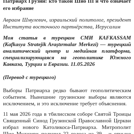
Патриарх Грузии: кто такой Шио III и что означает
его избрание
Авраам Шмулевич, израильский политолог, президент
Института восточного партнёрства, Иерусалим
Моя статья в турецком СМИ KAFKASSAM
(Kafkasya Stratejik Araştırmalar Merkezi) — турецкий
аналитический центр и медийная платформа,
специализирующаяся на геополитике Южного
Кавказа, Турции и Евразии. 11.05.2026
(Перевод с турецкого)
Выборы Патриарха редко бывают геополитическим
событием. Нынешние грузинские выборы являются
исключением, и это исключение требует объяснения.
11 мая 2026 года в тбилисском соборе Святой Троицы
Священный Синод Грузинской Православной Церкви
избрал нового Католикоса-Патриарха. Митрополит
Шио Муджири получил 22 голоса из 39 - и отныне