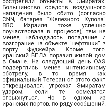
обстреляли объекты в Эмиратах.
Большинство средств воздушного
нападения было сбито (согласно
CNN, батарея “Железного Купола”
ВВС Израиля тоже успешно
поучаствовала в процессе), тем не
менее, наблюдалось попадание и
возгорание на объекте “нефтянки” в
порту Фуджейра. Кроме того,
иранский БПЛА поразил жилой дом
в Омане. На следующий день ОАЭ
подверглись менее интенсивному
обстрелу, в то время как
официальный Тегеран от этого факт
открещивался, угрожая Эмиратам
ударом, если те осмелятся
огрызнуться. Но в одном из
иранских портов, по ряду сообщений,