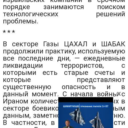
порядке занимаются поиском
технологических решений
проблемы.
* * *
В секторе Газы ЦАХАЛ и ШАБАК
продолжили практику, используемую
все последние дни, — ежедневные
ликвидации террористов, с
которыми есть старые счеты и
которые представляют
существенную опасность и в
x
данный момент. С начала войны с
Ираном количество уничтоженных в
секторе боевиков, по официальным
данным, заметно превысило сотню.
В частности, в центральной части