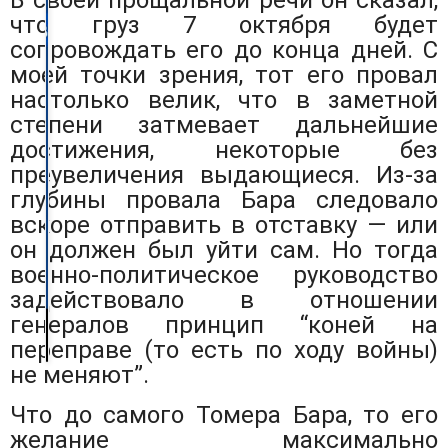
В своей прощальной речи он сказал,
что груз 7 октября будет
сопровождать его до конца дней. С
моей точки зрения, тот его провал
настолько велик, что в заметной
степени затмевает дальнейшие
достижения, некоторые без
преувеличения выдающиеся. Из-за
глубины провала Бара следовало
вскоре отправить в отставку — или
он должен был уйти сам. Но тогда
военно-политическое руководство
задействовало в отношении
генералов принцип “коней на
переправе (то есть по ходу войны)
не меняют”.
Что до самого Томера Бара, то его
желание максимально