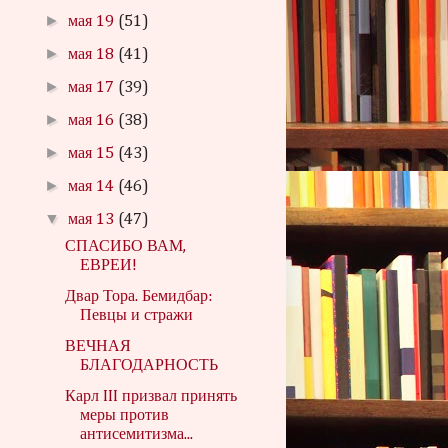
►
мая 19
(51)
►
мая 18
(41)
►
мая 17
(39)
►
мая 16
(38)
►
мая 15
(43)
►
мая 14
(46)
▼
мая 13
(47)
СПАСИБО ВАМ,
ЕВРЕИ!
Двар Тора. Бемидбар:
Певцы и стражи
ВЕЧНАЯ
БЛАГОДАРНОСТЬ
Карл III призвал принять
меры против
антисемитизма...