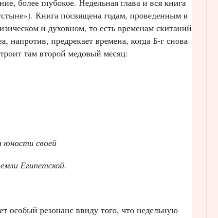
ие, более глубокое. Недельная глава и вся книга
устыне»). Книга посвящена годам, проведенным в
изическом и духовном, то есть временам скитаний
, напротив, предрекает времена, когда Б‑г снова
строит там второй медовый месяц:
ни юности своей
 земли Египетской.
ет особый резонанс ввиду того, что недельную