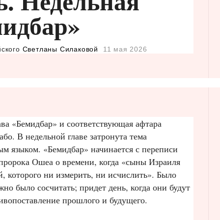
ь. Недельная
мидбар»
йского
Светланы Силаковой
11 мая 2026
ава «Бемидбар» и соответствующая афтара
або. В недельной главе затронута тема
ым языком. «Бемидбар» начинается с переписи
 пророка Ошеа о времени, когда «сыны Израиля
й, которого ни измерить, ни исчислить». Было
жно было сосчитать; придет день, когда они будут
ивопоставление прошлого и будущего.