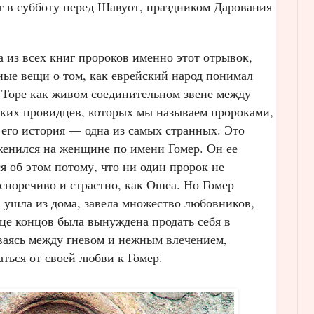
т в субботу перед Шавуот, праздником Дарования
а из всех книг пророков именно этот отрывок,
ые вещи о том, как еврейский народ понимал
й Торе как живом соединительном звене между
иких провидцев, которых мы называем пророками,
 его история — одна из самых странных. Это
женился на женщине по имени Гомер. Он ее
 об этом потому, что ни один пророк не
сноречиво и страстно, как Ошеа. Но Гомер
 ушла из дома, завела множество любовников,
нце концов была вынуждена продать себя в
ываясь между гневом и нежным влечением,
аться от своей любви к Гомер.