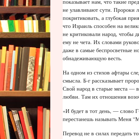
показывает нам, что такие пр
не улавливают сути. Пророки л
покритиковать, а глубокая при
что Израиль способен на велик
не критиковали народ, чтобы д
ему не чета. Их словами руко
даже в самые беспросветные н
обнадеживающую весть.
На одном из стихов афтары сле
смысла. Б‑г рассказывает прор
Свой народ в старые места — в
любви. Там их отношения возо
«И будет в тот день, — слово
перестанешь называть Меня “
Перевод не в силах передать т