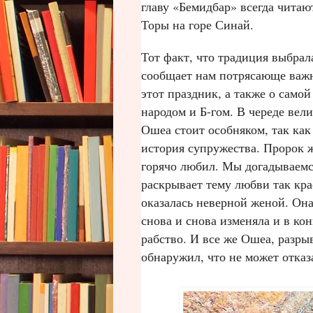
главу «Бемидбар» всегда читаю
Торы на горе Синай.
Тот факт, что традиция выбрал
сообщает нам потрясающе важн
этот праздник, а также о само
народом и Б‑гом. В череде вел
Ошеа стоит особняком, так как
история супружества. Пророк 
горячо любил. Мы догадываемся
раскрывает тему любви так кра
оказалась неверной женой. Она
снова и снова изменяла и в ко
рабство. И все же Ошеа, разр
обнаружил, что не может отказ