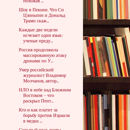
похожая ...
Шоу в Пекине. Что Си
Цзиньпин и Дональд
Трамп скаж...
Каждые две недели
исчезает один язык:
ученые преду...
Россия продолжила
массированную атаку
дронами по У...
Умер российский
журналист Владимир
Молчанов, автор...
НЛО в небе над Ближним
Востоком – что
раскрыл Пент...
Кто и как платит за
борьбу против Израиля
в медиа ...