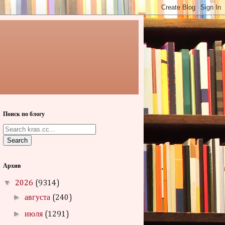
Поиск по блогу
Search
Архив
▼
2026
(9314)
►
августа
(240)
►
июля
(1291)