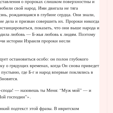
едставления о пророках слишком поверхностны и
юбили свой народ. Ими двигала не тяга
язнь, рождающаяся в глубине сердца. Они знали,
ие дела и призван совершить их. Пророки никогда
истанцироваться, показать, что они выше народа и
водила любовь — Б‑жья любовь к людям. Поэтому
очи истории Израиля пророки несли
дует остановиться особо: он полон глубокого
оку о грядущих временах, когда Он снова приведет
 пустыню, где Б‑г и народ впервые поклялись в
бновятся.
 Г‑спода! — назовешь ты Меня: “Муж мой” — и
Мой господин”»
.
онкий подтекст этой фразы. В ивритском