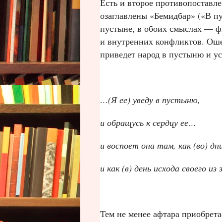
Есть и второе противопоставлен
озаглавлены «Бемидбар» («В п
пустыне, в обоих смыслах — ф
и внутренних конфликтов. Ошеа
приведет народ в пустыню и у
…(Я ее) уведу в пустыню,
и обращусь к сердцу ее…
и воспоет она там, как (во) д
и как (в) день исхода своего из
Тем не менее афтара приобрета