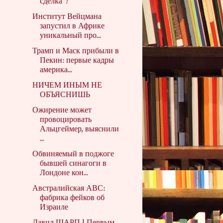
сделка"?
Институт Вейцмана
запустил в Африке
уникальный про...
Трамп и Маск прибыли в
Пекин: первые кадры
америка...
НИЧЕМ ИНЫМ НЕ
ОБЪЯСНИШЬ
Ожирение может
провоцировать
Альцгеймер, выяснили
...
Обвиняемый в поджоге
бывшей синагоги в
Лондоне кон...
Австралийская АВС:
фабрика фейков об
Израиле