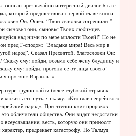
», описан чрезвычайно интересный диалог Б‑га с
да, который предшествовал первой главе книги
гословен Он, Ошеа: “Твои сыновья согрешили!”
ои сыновья они, сыновья Твоих любимцев
луйся над ними по мере милости Твоей!” Но не
 он пред Г‑сподом: “Владыка мира! Весь мир в
угой народ”. Сказал Пресвятой, благословен Он:
? Скажу ему: пойди, возьми себе жену блудницу и
скажу ему: пойди, прогони ее от лица своего!
 и я прогоню Израиль”»
.
ратуре трудно найти более глубокий отрывок.
зложить его суть, я скажу: «Кто глава еврейского
 еврейский народ». При чтении книг пророков
 это обличители общества. Они видят недостатки
 во всеуслышание; весть, которую они приносят
 характер, предрекает катастрофу. Но Талмуд