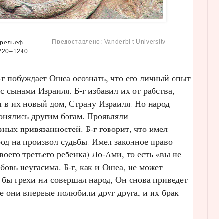
Предоставлено: Vanderbilt University
арельеф.
1220–1240
‑г побуждает Ошеа осознать, что его личный опыт
с сынами Израиля. Б‑г избавил их от рабства,
 в их новый дом, Страну Израиля. Но народ
онялись другим богам. Проявляли
вных привязанностей. Б‑г говорит, что имел
род на произвол судьбы. Имел законное право
воего третьего ребенка) Ло‑Ами, то есть «вы не
бовь неугасима. Б‑г, как и Ошеа, не может
 бы грехи ни совершал народ, Он снова приведет
де они впервые полюбили друг друга, и их брак