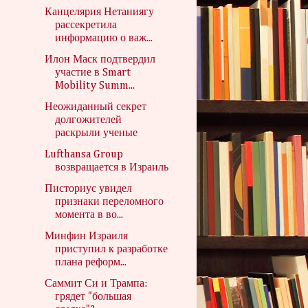
Канцелярия Нетаниягу
рассекретила
информацию о важ...
Илон Маск подтвердил
участие в Smart
Mobility Summ...
Неожиданный секрет
долгожителей
раскрыли ученые
Lufthansa Group
возвращается в Израиль
Писториус увидел
признаки переломного
момента в во...
Минфин Израиля
приступил к разработке
плана реформ...
Саммит Си и Трампа:
грядет "большая