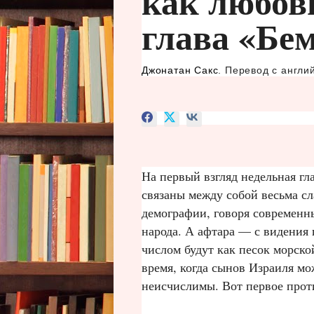
как любов
глава «Бе
Джонатан Сакс
. Перевод с англи
На первый взгляд недельная гл
связаны между собой весьма сл
демографии, говоря современн
народа. А афтара — с видения
числом будут как песок морско
время, когда сынов Израиля мо
неисчислимы. Вот первое прот