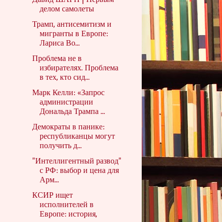
Давид ШАРП | Первым
делом самолеты
Трамп, антисемитизм и
мигранты в Европе:
Лариса Во...
Проблема не в
избирателях. Проблема
в тех, кто сид...
Марк Келли: «Запрос
администрации
Дональда Трампа ...
Демократы в панике:
республиканцы могут
получить д...
"Интеллигентный развод"
с РФ: выбор и цена для
Арм...
КСИР ищет
исполнителей в
Европе: история,