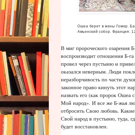
Ошеа берет в жены Гомер. Б
Амьенский собор. Франция. 
В миг пророческого озарения Б
воспроизводит отношения Б‑га 
провел через пустыню и привел
оказался неверным. Люди покл
неразборчивость по части духо
законное право кинуть этот на
назвать его (как пророк Ошеа с
Мой народ». И все же Б‑жья лю
отбросить Свою любовь. Какие
Свой народ в пустыню, туда, г
будет восстановлен.