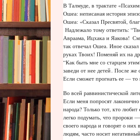
В Талмуде, в трактате «Псахим
Ошеа: неписаная история эпизо
Ошеа: «Сказал Пресвятой, бла
Надлежало тому ответить: “Тв
Авраама, Ицхака и Яакова!
Сми
так отвечал Ошеа. Иное сказал
руках Твоих! Поменяй их на др
“Как быть мне со старцем этим
заведи от нее детей
. После же 
Если сможет прогнать ее — то
Во всей раввинистической лите
Если меня попросят лаконично и
народа? Только тот, кто любит
легко подумать, что пророки —
своего народа и говорят о них
людям, часто носит негативный