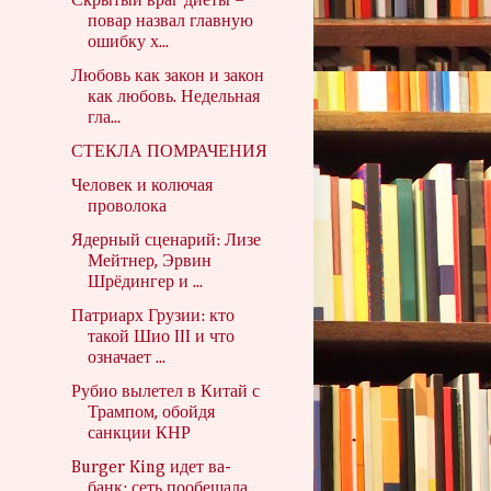
Скрытый враг диеты –
повар назвал главную
ошибку х...
Любовь как закон и закон
как любовь. Недельная
гла...
СТЕКЛА ПОМРАЧЕНИЯ
Человек и колючая
проволока
Ядерный сценарий: Лизе
Мейтнер, Эрвин
Шрёдингер и ...
Патриарх Грузии: кто
такой Шио III и что
означает ...
Рубио вылетел в Китай с
Трампом, обойдя
санкции КНР
Burger King идет ва-
банк: сеть пообещала