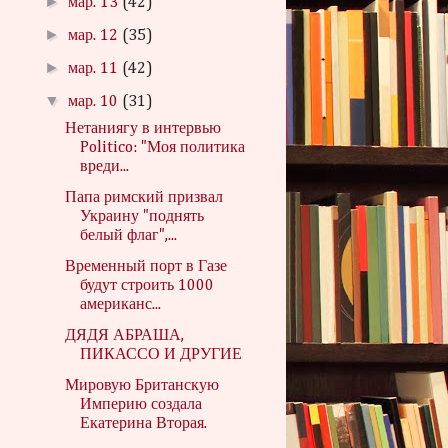
►
мар. 13
(42)
►
мар. 12
(35)
►
мар. 11
(42)
▼
мар. 10
(31)
Нетаниягу в интервью
Politico: "Моя политика
вреди...
Папа римский призвал
Украину "поднять
белый флаг",...
Временный порт в Газе
будут строить 1000
американс...
ДЯДЯ АБРАША,
ПИКАССО И ДРУГИЕ
Мировую Британскую
Империю создала
Екатерина Вторая.