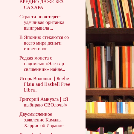
ВРЕДНО ДАЖЕ БЕЗ
САХАРА
Страсти по лотерее:
удачливая британка
выигрывала ...
В Японию стекаются со
всего мира деньги
инвесторов
Редкая монета с
надписью «Элеазар-
священник» найде...
Игорь Волошин | Beebe
Plain and Haskell Free
Libra...
Григорий Амнуэль | «Я
выбираю СВОлочь!»
Двусмысленное
заявление Камалы
Харрис об Израиле