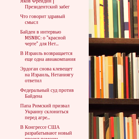
Яков Фрейдин |
Президентский забег
Что говорит здравый
смысл
Байден в интервью
MSNBC: о "красной
черте" для Нет...
В Израиль возвращается
еще одна авиакомпания
Эрдоган снова клевещет
на Израиль, Нетаниягу
ответил
Федеральный суд против
Байдена
Папа Римский призвал
Украину склониться
перед агре...
В Конгрессе США
разрабатывают новый