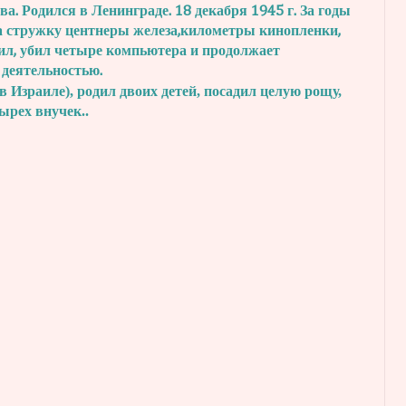
. Родился в Ленинграде. 18 декабря 1945 г.
За годы
а стружку центнеры железа,
километры кинопленки,
ил, убил четыре
компьютера и продолжает
 деятельностью.
в Израиле), родил двоих детей, посадил
целую рощу,
тырех внучек..