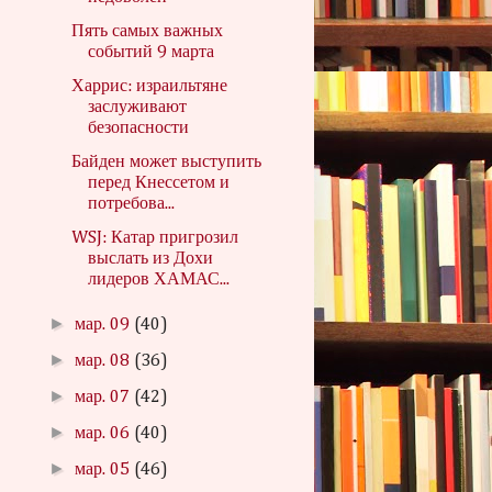
Пять самых важных
событий 9 марта
Харрис: израильтяне
заслуживают
безопасности
Байден может выступить
перед Кнессетом и
потребова...
WSJ: Катар пригрозил
выслать из Дохи
лидеров ХАМАС...
►
мар. 09
(40)
►
мар. 08
(36)
►
мар. 07
(42)
►
мар. 06
(40)
►
мар. 05
(46)