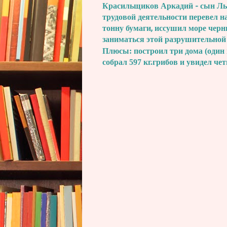
Красильщиков Аркадий - сын Льва
трудовой деятельности перевел н
тонну бумаги, иссушил море черн
заниматься этой разрушительной
Плюсы: построил три дома (один 
собрал 597 кг.грибов и увидел че