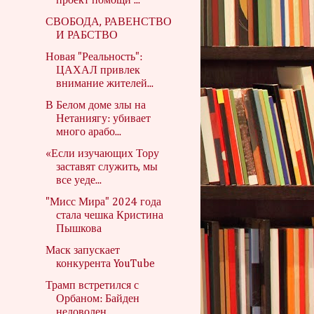
проект помощи ...
СВОБОДА, РАВЕНСТВО
И РАБСТВО
Новая "Реальность":
ЦАХАЛ привлек
внимание жителей...
В Белом доме злы на
Нетаниягу: убивает
много арабо...
«Если изучающих Тору
заставят служить, мы
все уеде...
"Мисс Мира" 2024 года
стала чешка Кристина
Пышкова
Маск запускает
конкурента YouTube
Трамп встретился с
Орбаном: Байден
недоволен