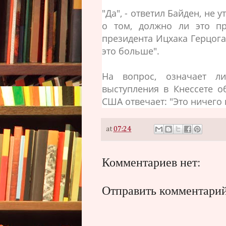
"Да", - ответил Байден, не
о том, должно ли это п
президента Ицхака Герцога,
это больше".
На вопрос, означает л
выступления в Кнессете о
США отвечает: "Это ничего 
at
07:24
Комментариев нет:
Отправить комментари