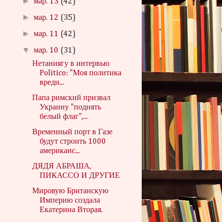
►
мар. 13
(42)
►
мар. 12
(35)
►
мар. 11
(42)
▼
мар. 10
(31)
Нетаниягу в интервью
Politico: "Моя политика
вреди...
Папа римский призвал
Украину "поднять
белый флаг",...
Временный порт в Газе
будут строить 1000
американс...
ДЯДЯ АБРАША,
ПИКАССО И ДРУГИЕ
Мировую Британскую
Империю создала
Екатерина Вторая.