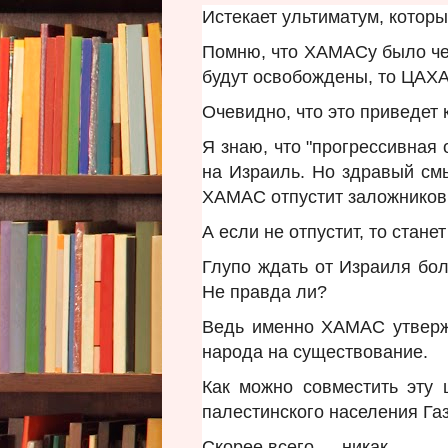
Истекает ультиматум, кото
Помню, что ХАМАСу было чет
будут освобождены, то ЦАХА
Очевидно, что это приведет
Я знаю, что "прогрессивная
на Израиль. Но здравый смы
ХАМАС отпустит заложников, 
А если не отпустит, то стане
Глупо ждать от Израиля бо
Не правда ли?
Ведь именно ХАМАС утвержд
народа на существование.
Как можно совместить эту
палестинского населения Га
Скорее всего — никак.