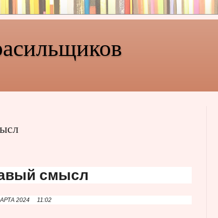
расильщиков
мысл
равый смысл
МАРТА 2024
11:02