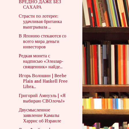
ВРЕДНО ДАЖЕ БЕЗ
САХАРА
Страсти по лотерее:
удачливая британка
выигрывала ...
В Японию стекаются со
всего мира деньги
инвесторов
Редкая монета с
надписью «Элеазар-
священник» найде...
Игорь Волошин | Beebe
Plain and Haskell Free
Libra...
Григорий Амнуэль | «Я
выбираю СВОлочь!»
Двусмысленное
заявление Камалы
Харрис об Израиле