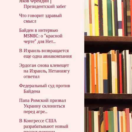
Яков Фрейдин |
Президентский забег
Что говорит здравый
смысл
Байден в интервью
MSNBC: о "красной
черте" для Нет...
В Израиль возвращается
еще одна авиакомпания
Эрдоган снова клевещет
на Израиль, Нетаниягу
ответил
Федеральный суд против
Байдена
Папа Римский призвал
Украину склониться
перед агре...
В Конгрессе США
разрабатывают новый