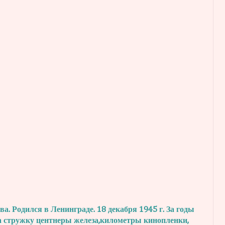
. Родился в Ленинграде. 18 декабря 1945 г.
За годы
а стружку центнеры железа,
километры кинопленки,