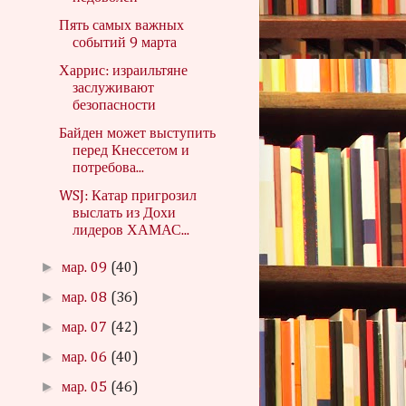
Пять самых важных
событий 9 марта
Харрис: израильтяне
заслуживают
безопасности
Байден может выступить
перед Кнессетом и
потребова...
WSJ: Катар пригрозил
выслать из Дохи
лидеров ХАМАС...
►
мар. 09
(40)
►
мар. 08
(36)
►
мар. 07
(42)
►
мар. 06
(40)
►
мар. 05
(46)