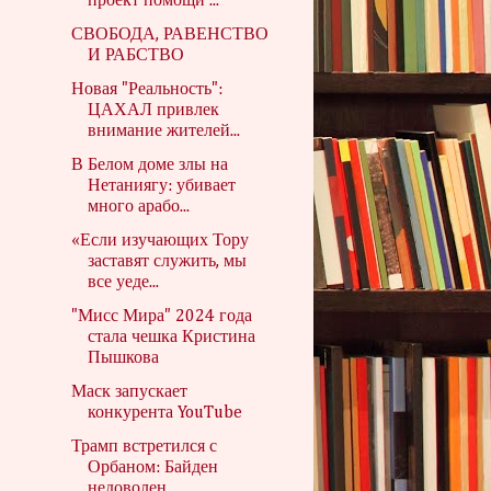
проект помощи ...
СВОБОДА, РАВЕНСТВО
И РАБСТВО
Новая "Реальность":
ЦАХАЛ привлек
внимание жителей...
В Белом доме злы на
Нетаниягу: убивает
много арабо...
«Если изучающих Тору
заставят служить, мы
все уеде...
"Мисс Мира" 2024 года
стала чешка Кристина
Пышкова
Маск запускает
конкурента YouTube
Трамп встретился с
Орбаном: Байден
недоволен