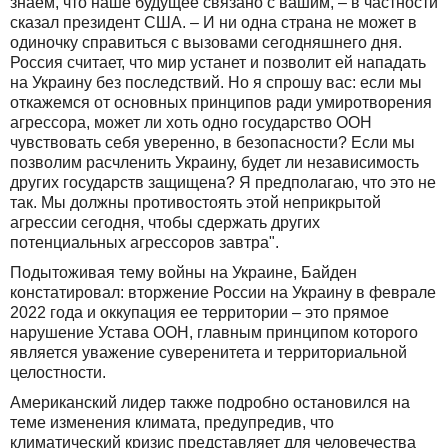
знаем, что наше будущее связано с вашим, – в частности
сказал президент США. – И ни одна страна не может в
одиночку справиться с вызовами сегодняшнего дня.
Россия считает, что мир устанет и позволит ей нападать
на Украину без последствий. Но я спрошу вас: если мы
откажемся от основных принципов ради умиротворения
агрессора, может ли хоть одно государство ООН
чувствовать себя уверенно, в безопасности? Если мы
позволим расчленить Украину, будет ли независимость
других государств защищена? Я предполагаю, что это не
так. Мы должны противостоять этой неприкрытой
агрессии сегодня, чтобы сдержать других
потенциальных агрессоров завтра".
Подытоживая тему войны на Украине, Байден
констатировал: вторжение России на Украину в феврале
2022 года и оккупация ее территории – это прямое
нарушение Устава ООН, главным принципом которого
является уважение суверенитета и территориальной
целостности.
Американский лидер также подробно остановился на
теме изменения климата, предупредив, что
климатический кризис представляет для человечества