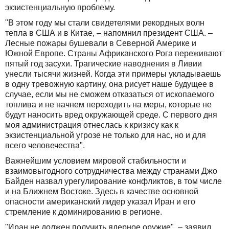
экзистенциальную проблему.
"В этом году мы стали свидетелями рекордных волн
тепла в США и в Китае, – напомнил президент США. –
Лесные пожары бушевали в Северной Америке и
Южной Европе. Страны Африканского Рога переживают
пятый год засухи. Трагические наводнения в Ливии
унесли тысячи жизней. Когда эти примеры укладываешь
в одну тревожную картину, она рисует наше будущее в
случае, если мы не сможем отказаться от ископаемого
топлива и не начнем переходить на меры, которые не
будут наносить вред окружающей среде. С первого дня
моя администрация отнеслась к кризису как к
экзистенциальной угрозе не только для нас, но и для
всего человечества".
Важнейшим условием мировой стабильности и
взаимовыгодного сотрудничества между странами Джо
Байден назвал урегулирование конфликтов, в том числе
и на Ближнем Востоке. Здесь в качестве основной
опасности американский лидер указал Иран и его
стремление к доминированию в регионе.
"Иран не должен получить ядерное оружие", – заявил