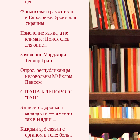
цен.
Финансовая грамотность
в Евросоюзе. Уроки для
Украины
Изменение языка, а не
климата: Поиск слов
для опис...
Заявление Марджори
Тейлор Грин
Опрос: республиканцы
недовольны Майклом
Пенсом
СТРАНА КЛЕНОВОГО
"РАЯ"
Эликсир здоровья и
молодости — именно
так в Индии ...
Каждый зуб связан с
органом в теле: боль в