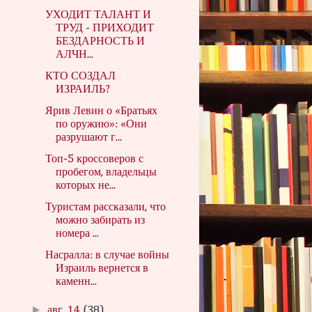
УХОДИТ ТАЛАНТ И
ТРУД - ПРИХОДИТ
БЕЗДАРНОСТЬ И
АЛЧН...
КТО СОЗДАЛ
ИЗРАИЛЬ?
Ярив Левин о «Братьях
по оружию»: «Они
разрушают г...
Топ-5 кроссоверов с
пробегом, владельцы
которых не...
Туристам рассказали, что
можно забирать из
номера ...
Насралла: в случае войны
Израиль вернется в
каменн...
►
авг. 14
(38)