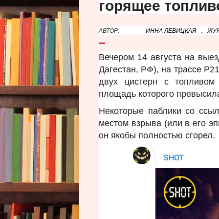
горящее топлив
АВТОР:
ИННА ЛЕВИЦКАЯ
,
ЖУР
Вечером 14 августа на выез
Дагестан, РФ), на трассе Р
двух цистерн с топливом 
площадь которого превысила
Некоторые паблики со ссы
местом взрыва (или в его э
он якобы полностью сгорел