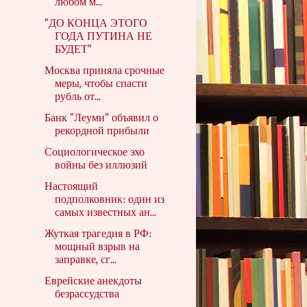
любом м...
"ДО КОНЦА ЭТОГО
ГОДА ПУТИНА НЕ
БУДЕТ"
Москва приняла срочные
меры, чтобы спасти
рубль от...
Банк "Леуми" объявил о
рекордной прибыли
Социологическое эхо
войны без иллюзий
Настоящий
подполковник: один из
самых известных ан...
Жуткая трагедия в РФ:
мощный взрыв на
заправке, сг...
Еврейские анекдоты
безрассудства