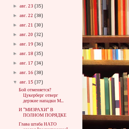
►
авг. 23
(35)
►
авг. 22
(38)
►
авг. 21
(30)
►
авг. 20
(32)
►
авг. 19
(36)
►
авг. 18
(35)
►
авг. 17
(34)
►
авг. 16
(38)
▼
авг. 15
(37)
Бой отменяется?
Цукерберг отверг
дерзкие нападки М...
И "МИЗРАХИ" В
ПОЛНОМ ПОРЯДКЕ
Глава штаба НАТО