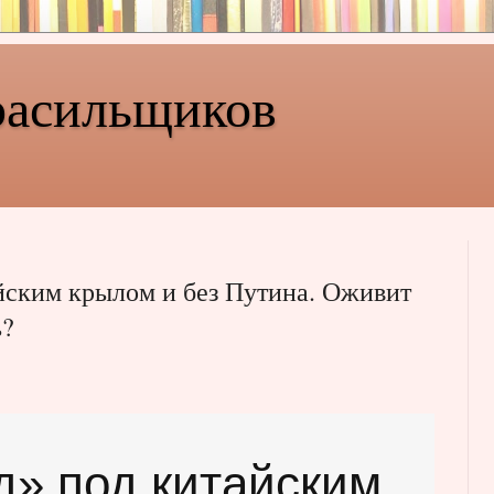
расильщиков
йским крылом и без Путина. Оживит
ь?
д» под китайским