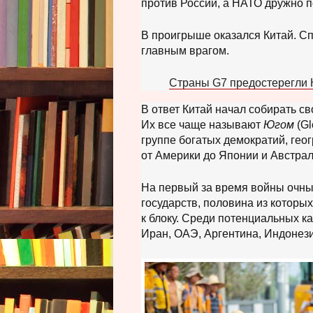
против России, а НАТО дружно п
В проигрыше оказался Китай. С
главным врагом.
Страны G7 предостерегли 
В ответ Китай начал собирать с
Их все чаще называют
Югом
(G
группе богатых демократий, гео
от Америки до Японии и Австрал
На первый за время войны очны
государств, половина из которы
к блоку. Среди потенциальных к
Иран, ОАЭ, Аргентина, Индонези