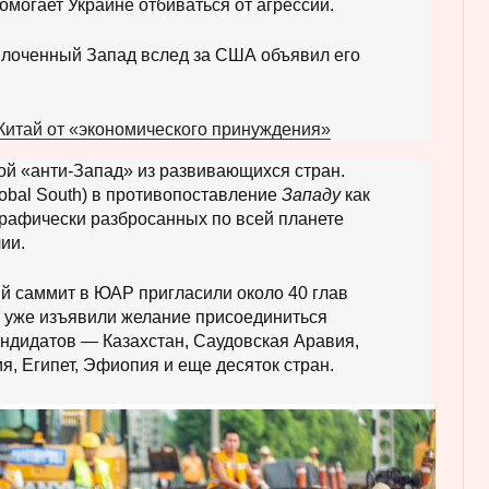
омогает Украине отбиваться от агрессии.
плоченный Запад вслед за США объявил его
Китай от «экономического принуждения»
вой «анти-Запад» из развивающихся стран.
lobal South) в противопоставление
Западу
как
графически разбросанных по всей планете
ии.
й саммит в ЮАР пригласили около 40 глав
х уже изъявили желание присоединиться
андидатов — Казахстан, Саудовская Аравия,
я, Египет, Эфиопия и еще десяток стран.