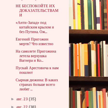
НЕ БЕСПОКОЙТЕ ИХ
ДОКАЗАТЕЛЬСТВАМ
И
«Анти-Запад» под
китайским крылом и
без Путина. Ож...
Евгений Пригожин
мертв? Что известно
На самолете Пригожина
летела верхушка
Вагнера и Ко...
Пускай Арестовича к нам
пошлют
Сырная дюжина: В каких
странах больше всего
любят ...
►
авг. 23
(35)
►
авг. 22
(38)