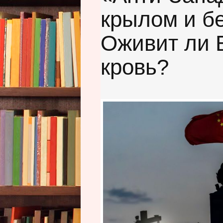
крылом и бе
Оживит ли 
кровь?