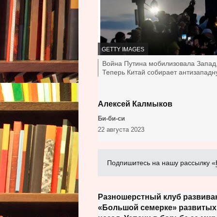
А
GETTY IMAGES
В
Т
П
Война Путина мобилизовала Запад,
О
о
Теперь Китай собирает антизапад
Р
д
Ф
п
О
А
О
и
Т
Алексей Калмыков
с
в
с
О
т
т
ь
,
Д
Би-би-си
к
а
о
о
22 августа 2023
ф
т
р
л
о
ь
,
ж
т
е
о
н
Подпишитесь на нашу рассылку «
,
о
с
т
Разношерстный клуб развива
ь
«Большой семерке» развитых
,