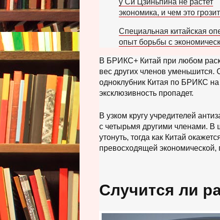
у Си Цзиньпина не растет
экономика, и чем это грози
Специальная китайская оп
опыт борьбы с экономичес
В БРИКС+ Китай при любом раск
вес других членов уменьшится.
одноклубник Китая по БРИКС на
эксклюзивность пропадет.
В узком кругу учредителей анти
с четырьмя другими членами. В 
утонуть, тогда как Китай окаже
превосходящей экономической, 
Случится ли р