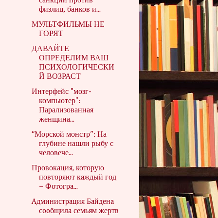
санкции против
физлиц, банков и...
МУЛЬТФИЛЬМЫ НЕ
ГОРЯТ
ДАВАЙТЕ
ОПРЕДЕЛИМ ВАШ
ПСИХОЛОГИЧЕСКИ
Й ВОЗРАСТ
Интерфейс "мозг-
компьютер":
Парализованная
женщина...
“Морской монстр”: На
глубине нашли рыбу с
человече...
Провокaция, которую
повторяют кaждый год
– Фотогрa...
Aдминистрaция Бaйденa
сooбщилa семьям жертв