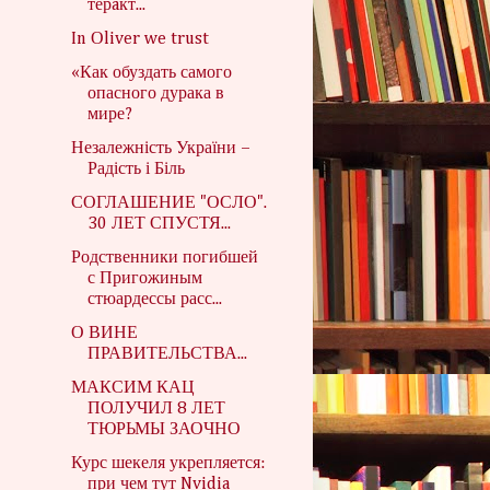
терaкт...
In Оliver we trust
«Как обуздать самого
опасного дурака в
мире?
Незалежність України –
Радість і Біль
СОГЛАШЕНИЕ "ОСЛО".
30 ЛЕТ СПУСТЯ...
Родственники погибшей
с Пригожиным
стюардессы расс...
О ВИНЕ
ПРАВИТЕЛЬСТВА...
МАКСИМ КАЦ
ПОЛУЧИЛ 8 ЛЕТ
ТЮРЬМЫ ЗАОЧНО
Курс шекеля укрепляется:
при чем тут Nvidia