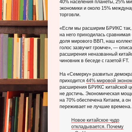
40% населения планеты, 25% м
Т
с
О
экономики и около 15% междун
ь
,
к
торговли.
ф
о
«Если мы расширим БРИКС так,
т
на него приходилась сравнимая 
о
,
доля мирового ВВП, наш колле
голос зазвучит громче», — описа
расширения неназванный китай
чиновник в беседе с газетой FT.
На «Семерку» развитых демокр
приходится
44% мировой эконо
расширения БРИКС китайской ц
не достичь. Экономическая мощь
на 70% обеспечена Китаем, а он
переживает не лучшие времена.
Новое китайское чудо
откладывается. Почему