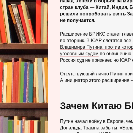
назад. Успехи в борьбе за ми
стран клуба — Китай, Индия,
решили попробовать взять За
не получается.
Расширение БРИКС станет глав
во вторник. В ЮАР слетятся все
Владимира Путина, против кото
уголовным судом
по обвинению 
Россия суд не признает, но ЮАР
Отсутствующий лично Путин пр
А инициатор этого расширения 
Зачем Китаю 
Путин начал войну в Европе, че
Дональда Трампа забыты, «Бол