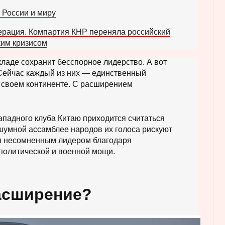
К
т
ь
о
т России и миру
ч
т
н
е
ерация. Компартия КНР переняла российский
е
н
и
ким кризисом
ц
е
.
и
ладе сохранит бесспорное лидерство. А вот
с
 Сейчас каждый из них — единственный
т
 своем континенте. С расширением
о
р
и
западного клуба Китаю приходится считаться
и
шумной ассамблее народов их голоса рискуют
Р
тся несомненным лидером благодаря
е
политической и военной мощи.
к
л
а
м
асширение?
а
п
о