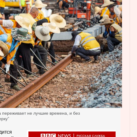
 переживает не лучшие времена, и без
ерку”
дится
П