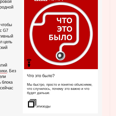
ировой
р
о
ародной
п
у
с
т
и
 чтобы
т
ь
с G7
Р
ктивный
е
к
л цель
л
а
ский
м
а
п
о
д
атий
к
а
мики
. Без
с
Что это было?
ели
т
о
 блока
в
Мы быстро, просто и понятно объясняем,
и
 сейчас
что случилось, почему это важно и что
п
будет дальше.
р
о
д
о
эпизоды
л
ж
и