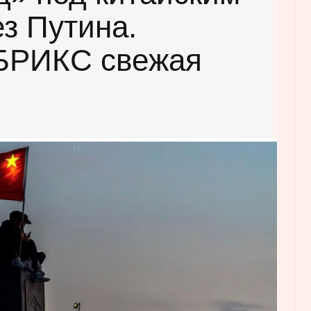
з Путина.
БРИКС свежая