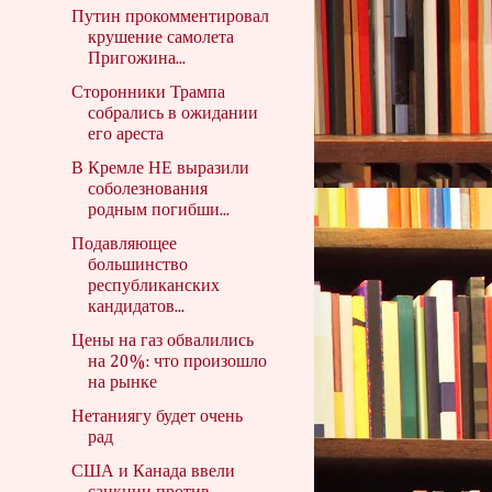
Путин прокомментировал
крушение самолета
Пригожина...
Сторонники Трампа
собрались в ожидании
его ареста
В Кремле НЕ выразили
соболезнования
родным погибши...
Подавляющее
большинство
республиканских
кандидатов...
Цены на газ обвалились
на 20%: что произошло
на рынке
Нетаниягу будет очень
рад
США и Канада ввели