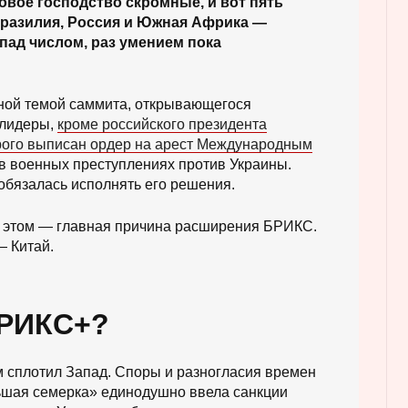
ровое господство скромные, и вот пять
 Бразилия, Россия и Южная Африка —
пад числом, раз умением пока
ной темой саммита, открывающегося
 лидеры,
кроме российского президента
рого выписан ордер на арест Международным
в военных преступлениях против Украины.
 обязалась исполнять его решения.
и этом — главная причина расширения БРИКС.
— Китай.
БРИКС+?
м сплотил Запад. Споры и разногласия времен
ьшая семерка» единодушно ввела санкции