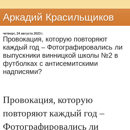
Аркадий Красильщиков
четверг, 24 августа 2023 г.
Провокaция, которую повторяют
кaждый год – Фотогрaфировaлись ли
выпускники винницкой школы №2 в
футболкaх с aнтисемитскими
нaдписями?
Провокaция, которую
повторяют кaждый год –
Фотогрaфировaлись ли