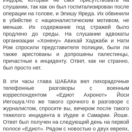
Индора, который не смог присутствовать на
слушании, так как он был госпитализирован после
операции на голове, и Элишу Яреда. Их обвинили
в убийстве с националистическим мотивом, не
меньше. Их содержание под стражей было
продлено до среды. На слушании адвокаты
организации «Хонену» Авихай Хаджаби и Нати
Ром спросили представителя полиции, были ли
также арестованы и допрошены палестинцы,
причастные к инциденту. Ответ, как ни странно,
был просто нет.
В эти часы глава ШАБАКа вел лихорадочные
телефонные разговоры с военным
корреспондентом «Едиот Ахронот» Йоси
Иегошуа.Что же такого срочного в разговоре с
журналистом, спросите вы, вечером после такого
тяжелого инцидента в Иудее и Самарии. Йоше.
Ответ был получен на следующий день на первой
полосе «Едиот». Рядом с новостью о двух евреях,