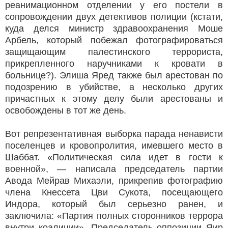
реанимационном отделении у его постели в
сопровождении двух детективов полиции (кстати,
куда делся министр здравоохранения Моше
Арбель, который побежал фотографироваться
защищающим палестинского террориста,
прикрепленного наручниками к кровати в
больнице?). Элиша Яред также был арестован по
подозрению в убийстве, а несколько других
причастных к этому делу были арестованы и
освобождены в тот же день.
Вот репрезентативная выборка парада ненависти
поселенцев и кровопролития, имевшего место в
Шаббат. «Политическая сила идет в гости к
военной», — написала председатель партии
Авода Мейрав Михаэли, прикрепив фотографию
члена Кнессета Цви Сукота, посещающего
Индора, который был серьезно ранен, и
заключила: «Партия полных сторонников террора
внутри коалиции». Председатель оппозиции Яир