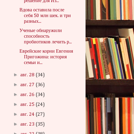
решение для Из...
Вдова оставила после
себя 50 млн шек. и три
разных...
Ученые обнаружили
способность
пробиотиков лечить р...
Еврейские корни Евгения
Пригожина: история
семьи и...
►
авг. 28
(34)
►
авг. 27
(36)
►
авг. 26
(34)
►
авг. 25
(24)
►
авг. 24
(27)
►
авг. 23
(35)
►