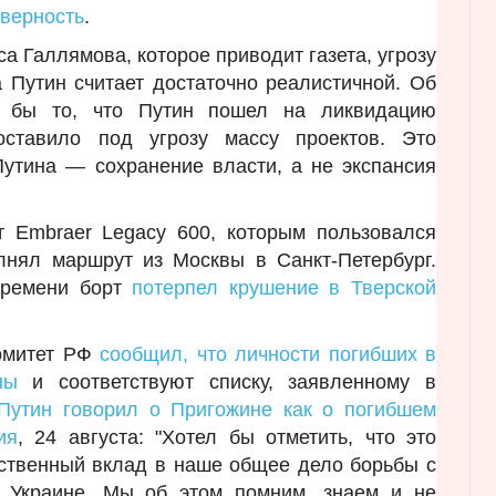
 верность
.
а Галлямова, которое приводит газета, угрозу
 Путин считает достаточно реалистичной. Об
тя бы то, что Путин пошел на ликвидацию
оставило под угрозу массу проектов. Это
Путина — сохранение власти, а не экспансия
т Embraer Legacy 600, которым пользовался
лнял маршрут из Москвы в Санкт-Петербург.
времени борт
потерпел крушение в Тверской
комитет РФ
сообщил, что личности погибших в
ны
и соответствуют списку, заявленному в
Путин говорил о Пригожине как о погибшем
ия
, 24 августа: "Хотел бы отметить, что это
ственный вклад в наше общее дело борьбы с
 Украине. Мы об этом помним, знаем и не