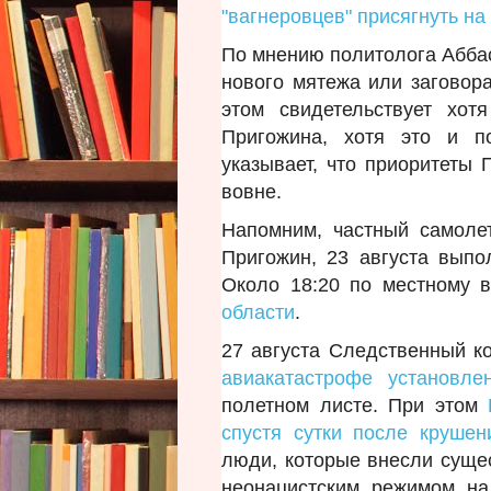
"вагнеровцев" присягнуть на
По мнению политолога Аббас
нового мятежа или заговора
этом свидетельствует хо
Пригожина, хотя это и п
указывает, что приоритеты 
вовне.
Напомним, частный самоле
Пригожин, 23 августа выпо
Около 18:20 по местному 
области
.
27 августа Следственный 
авиакатастрофе установле
полетном листе. При этом
спустя сутки после крушен
люди, которые внесли суще
неонацистским режимом на