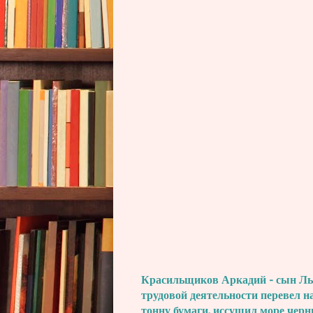
Красильщиков Аркадий - сын Льва
трудовой деятельности перевел н
тонну бумаги, иссушил море черн