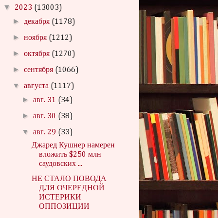
▼
2023
(13003)
►
декабря
(1178)
►
ноября
(1212)
►
октября
(1270)
►
сентября
(1066)
▼
августа
(1117)
►
авг. 31
(34)
►
авг. 30
(38)
▼
авг. 29
(33)
Джаред Кушнер намерен
вложить $250 млн
саудовских ...
НЕ СТАЛО ПОВОДА
ДЛЯ ОЧЕРЕДНОЙ
ИСТЕРИКИ
ОППОЗИЦИИ