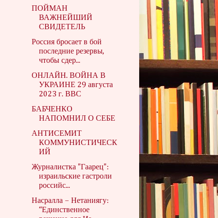
ПОЙМАН
ВАЖНЕЙШИЙ
СВИДЕТЕЛЬ
Россия бросает в бой
последние резервы,
чтобы сдер...
ОНЛАЙН. ВОЙНА В
УКРАИНЕ 29 августа
2023 г. ВВС
БАБЧЕНКО
НАПОМНИЛ О СЕБЕ
АНТИСЕМИТ
КОММУНИСТИЧЕСК
ИЙ
Журналистка "Гаарец":
израильские гастроли
российс...
Насралла – Нетаниягу:
“Единственное