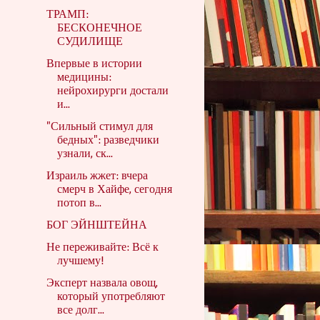
ТРАМП:
БЕСКОНЕЧНОЕ
СУДИЛИЩЕ
Впервые в истории
медицины:
нейрохирурги достали
и...
"Сильный стимул для
бедных": разведчики
узнали, ск...
Израиль жжет: вчера
смерч в Хайфе, сегодня
потоп в...
БОГ ЭЙНШТЕЙНА
Не переживайте: Всё к
лучшему!
Эксперт назвала овощ,
который употребляют
все долг...