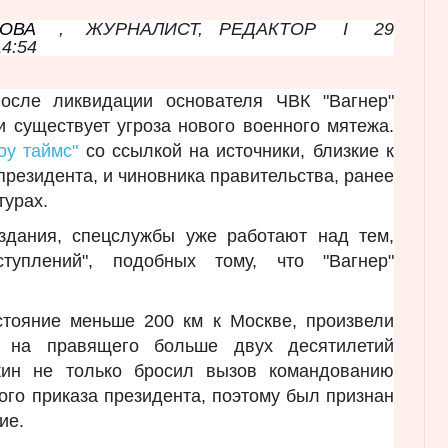
ОВА
,
ЖУРНАЛИСТ, РЕДАКТОР
I
29
14:54
осле ликвидации основателя ЧВК "Вагнер"
 существует угроза нового военного мятежа.
оу таймс"
со ссылкой на источники, близкие к
президента, и чиновника правительства, ранее
турах.
здания, спецслужбы уже работают над тем,
туплений", подобных тому, что "Вагнер"
стояние меньше 200 км к Москве, произвели
е на правящего больше двух десятилетий
жин не только бросил вызов командованию
ого приказа президента, поэтому был признан
ие.