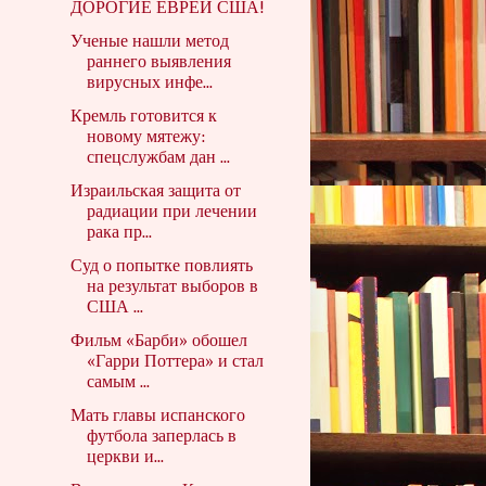
ДОРОГИЕ ЕВРЕИ США!
Ученые нашли метод
раннего выявления
вирусных инфе...
Кремль готовится к
новому мятежу:
спецслужбам дан ...
Израильская защита от
радиации при лечении
рака пр...
Суд о попытке повлиять
на результат выборов в
США ...
Фильм «Барби» обошел
«Гарри Поттера» и стал
самым ...
Мать главы испанского
футбола заперлась в
церкви и...