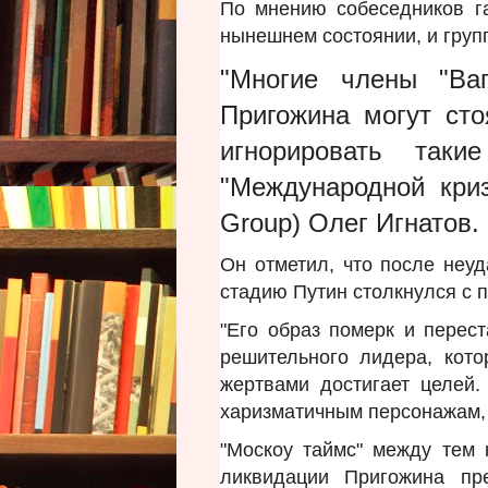
По мнению собеседников г
нынешнем состоянии, и груп
"Многие члены "Ваг
Пригожина могут сто
игнорировать так
"Международной кризи
Group) Олег Игнатов.
Он отметил, что после неу
стадию Путин столкнулся с 
"Его образ померк и перест
решительного лидера, кот
жертвами достигает целей.
харизматичным персонажам, к
"Москоу таймс" между тем 
ликвидации Пригожина п