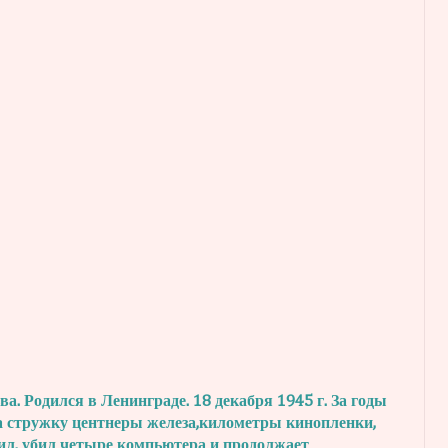
. Родился в Ленинграде. 18 декабря 1945 г.
За годы
а стружку центнеры железа,
километры кинопленки,
ил, убил четыре
компьютера и продолжает