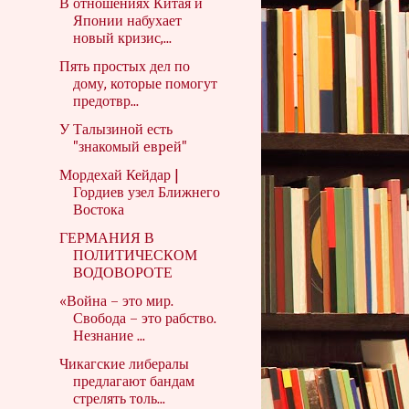
В отношениях Китая и
Японии набухает
новый кризис,...
Пять простых дел по
дому, которые помогут
предотвр...
У Талызиной есть
"знакомый eвpeй"
Мордехай Кейдар |
Гордиев узел Ближнего
Востока
ГЕРМАНИЯ В
ПОЛИТИЧЕСКОМ
ВОДОВОРОТЕ
«Война – это мир.
Свобода – это рабство.
Незнание ...
Чикагские либералы
предлагают бандам
стрелять тoль...