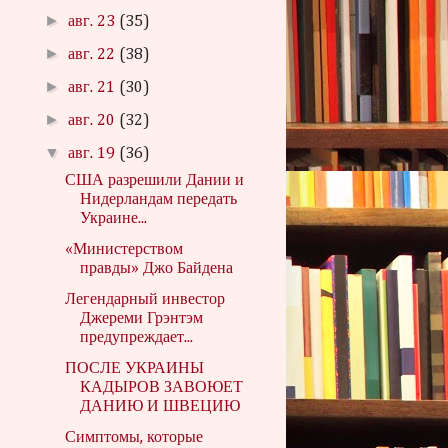
►
авг. 23
(35)
►
авг. 22
(38)
►
авг. 21
(30)
►
авг. 20
(32)
▼
авг. 19
(36)
США разрешили Дании и
Нидерландам передать
Украине...
«Министерством
правды» Джо Байдена
Легендарный инвестор
Джереми Грэнтэм
предупреждает...
ПОСЛЕ УКРАИНЫ
КАДЫРОВ ЗАВОЮЕТ
ДАНИЮ И ШВЕЦИЮ
Симптомы, которые