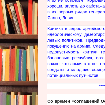
и их не остановят моральн
хороши, вплоть до саботажа
в их первых рядах генерал
Яалон, Левин.
Критика в адрес армейског
идеологическому дезерти
левых политиков. Предвод
покушению на армию. Следуе
недопустимость критики 
банановых республик, воз
важно, что армия это не тол
солдаты и младшие офицер
потенциальных путчистов. 
**********
Со времен «соглашений О