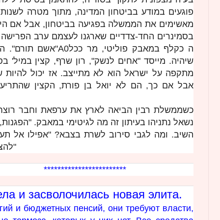
פוגעים במודע בביטחון המדינה, מתוך מטרה לשנות
מאשימים את הממשלה בפגיעה בביטחון, אבל אם היו
בסמינרים החד-צדדיים שארגנו לעצמם ערב הפרישה ה
ה כקלף במאבק פוליטי, מ
שיהיה. מייסד "אחים לנשק", רון שרף, קצין במיל' ב
מתקפה על ישראל הוא לא מתייצב. אז יכול להיות ש.
אבל אם כך, הם לא יואל בן פורת, הקצין שהתריע
כשממשלת רבין הביאה לארץ את ערפאת וחבר רוצחי,
נשאל נתניהו בעיתון זה מה לגיטימי במאבק. "הפגנו",
השיב. ומה לגבי סירוב לשרת בצבא? "אפילו אל תעל
להציע תופעות שתגרומנה לקרע בעם"
************************
ла и засволочилась новая элита.
гий и бюджетных пенсий, они требуют власти,