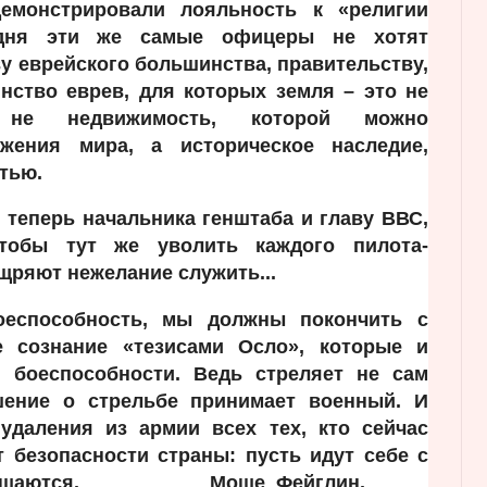
емонстрировали лояльность к «религии
одня эти же самые офицеры не хотят
у еврейского большинства, правительству,
ство еврев, для которых земля – это не
, не недвижимость, которой можно
жения мира, а историческое наследие,
тью.
 теперь начальника генштаба и главу ВВС,
чтобы тут же уволить каждого пилота-
щряют нежелание служить...
оеспособность, мы должны покончить с
 сознание «тезисами Осло», которые и
 боеспособности. Ведь стреляет не сам
шение о стрельбе принимает военный. И
удаления из армии всех тех, кто сейчас
 безопасности страны: пусть идут себе с
возвращаются.
Моше Фейглин.