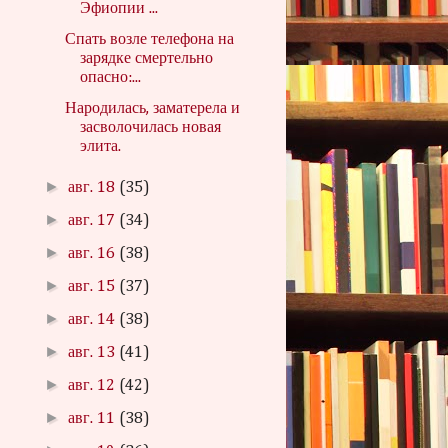
Эфиопии ...
Спать возле телефона на
зарядке смертельно
опасно:...
Народилась, заматерела и
засволочилась новая
элита.
►
авг. 18
(35)
►
авг. 17
(34)
►
авг. 16
(38)
►
авг. 15
(37)
►
авг. 14
(38)
►
авг. 13
(41)
►
авг. 12
(42)
►
авг. 11
(38)