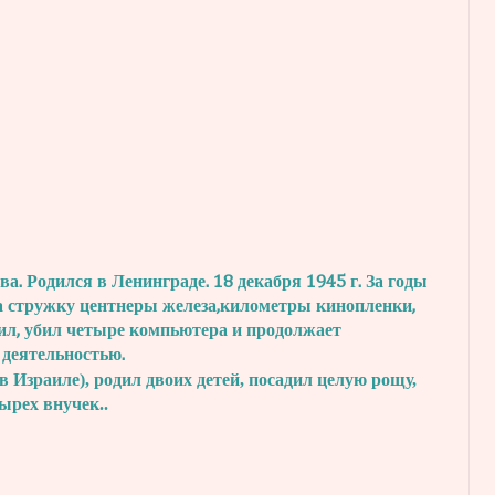
. Родился в Ленинграде. 18 декабря 1945 г.
За годы
а стружку центнеры железа,
километры кинопленки,
ил, убил четыре
компьютера и продолжает
 деятельностью.
в Израиле), родил двоих детей, посадил
целую рощу,
тырех внучек..