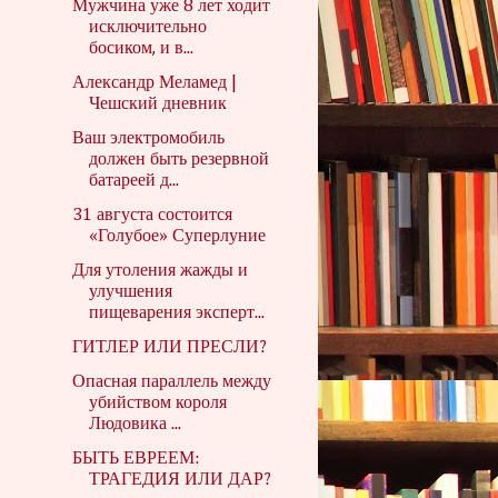
Мужчина уже 8 лет ходит
исключительно
босиком, и в...
Александр Меламед |
Чешский дневник
Ваш электромобиль
должен быть резервной
батареей д...
31 августа состоится
«Голубое» Суперлуние
Для утоления жажды и
улучшения
пищеварения эксперт...
ГИТЛЕР ИЛИ ПРЕСЛИ?
Опасная параллель между
убийством короля
Людовика ...
БЫТЬ ЕВРЕЕМ:
ТРАГЕДИЯ ИЛИ ДАР?