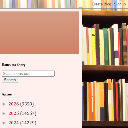
Поиск по блогу
Search
Архив
►
2026
(9398)
►
2025
(14557)
►
2024
(14229)