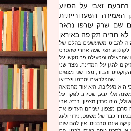
רחבעם זאבי על הסיוע
 האמירה השערורייתית
ום שם שרק עורפו נראה
היה להביט משועשעים בהלם של
ו לקולנוע חצי שעה אחרי שהסרט
 שהפעילה ומפעילה פרוטקשן על
קים להגן על המדינה, מצד שני
הקוקפיט והבור, מצד שני מצפים
שהפלבאים יסתמו ויצדיעו.
כי היא מעליבה: היא עוד מחמיאה
משנה אלי גבע, שסירב לפקד על
עיניו מלחמת שולל, היה סרבן מצפון. רב"ט אבי
ש פינוי מתנחלים בגוש קטיף ב-2005, היה סרבן מצפון. שניהם העדיפו את
יקה אינם סרבנים. אין להם שום
או לתכנן גיחה בשמי לבנון. הם