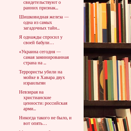
свидетельствуют о
ранних признак...
Шишковидная железа —
одна из самых
загадочных тайн...
Я однажды спросил у
своей бабули…
«Украина сегодня —
самая заминированная
страна на ...
Террористы убили на
мойке в Хавара двух
израильтян
Невзирая на
христианские
ценности: российская
арми...
Никогда такого не было, и
вот опять…