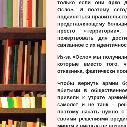
только если они ярко д
Осло». И поэтому сег
подчиняться правительств
представляющему большин
просто «территории»
пожертвовать для дости
связанное с их идентичнос
Из-за «Осло» мы получили
которые вместо того, 
отказника, фактически поо
Чтобы вернуть армии б
вбитыми в общественное
привели к утрате армией
самолет и не танк – ре
поэтому начать нужно с 
своими решениями вредит
миром и никогда не 