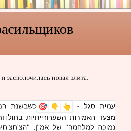
расильщиков
 и засволочилась новая элита.
עמית סגל -
כשבשנת המא
מצעד האמירות השערורייתיות בתולדות
נמוכה למלחמה" של אמ"ן, "הצ'חצ'חים