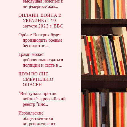
выслушал нелепые и
лицемерные жал...
ОНЛАЙН. ВОЙНА В
УКРАИНЕ на 19
августа 2023 г. ВВС
Орбан: Венгрия будет
производить боевые
беспилотни...
Трамп может
добровольно сдаться
полиции и сесть в ...
ШУМ ВО СНЕ
СМЕРТЕЛЬНО
ОПАСЕН
"Выступала против
войны": в российский
реестр "ино...
Израильские
общественники
встревожены: из