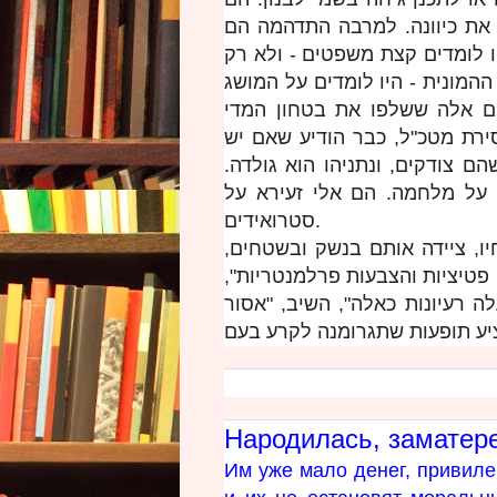
 את כיוונה. למרבה התדהמה הם
 לומדים קצת משפטים - ולא רק
המונית - היו לומדים על המושג
"אשם תורם". הם אלה ששלפו את בטחון המדיA0ר ככל
סירת מטכ"ל, כבר הודיע שאם יש
הם צודקים, ונתניהו הוא גולדה
 על מלחמה. הם אלי זעירא על
סטרואידים.
ו, ציידה אותם בנשק ובשטחים
ת, פטיציות והצבעות פרלמנטריות
ה רעיונות כאלה", השיב, "אסור
Народилась, заматере
Им уже мало денег, привиле