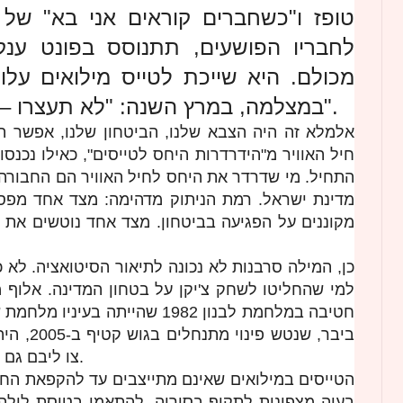
טופז ו"כשחברים קוראים אני בא" של 
לחבריו הפושעים, תתנוסס בפונט ענק
מכולם. היא שייכת לטייס מילואים על
במצלמה, במרץ השנה: "לא תעצרו – לא תהיה תקיפה באיראן".
אלמלא זה היה הצבא שלנו, הביטחון שלנו, אפשר 
חיל האוויר מ"הידרדרות היחס לטייסים", כאילו נכנס
התחיל. מי שדרדר את היחס לחיל האוויר הם החבורה
מדינת ישראל. רמת הניתוק מדהימה: מצד אחד מפסי
מקוננים על הפגיעה בביטחון. מצד אחד נוטשים את 
כן, המילה סרבנות לא נכונה לתיאור הסיטואציה. לא 
למי שהחליטו לשחק צ'יקן על בטחון המדינה. אלוף 
חטיבה במלחמת לבנון 1982 שהייתה ב
ביבר, שנט
צו ליבם גם במחיר כבד של משפט, נידוי ולעג.
הטייסים במילואים שאינם מתייצבים עד להקפאת החק
בעיה מצפונית לתקוף בסוריה, להתאמן בטיסת לילה 