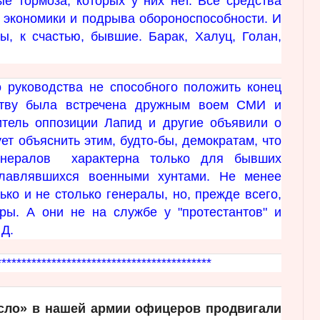
ые тормоза, которых у них нет.
Все средства
 экономики и подрыва обороноспособности. И
ы, к счастью, бывшие. Барак, Халуц, Голан,
о руководства не способного положить конец
рству была встречена дружным воем СМИ и
итель оппозиции Лапид и другие объявили о
т объяснить этим, будто-бы, демократам, что
генералов характерна только для бывших
главлявшихся военными хунтами. Не менее
ько и не столько генералы, но, прежде всего,
ы. А они не на службе у "протестантов" и
Д.
********************
****************
сло» в нашей армии офицеров продвигали