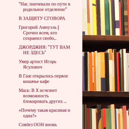
“Нас линчевали по пути в
родильное отделение”
В ЗАЩИТУ СГОВОРА
Григорий Амнуэль |
Срочно всем, кто
сохранил свобо...
ДЖОРДЖИЯ: "ТУТ ВАМ
НЕ ЗДЕСЬ"
Умер артист Игорь
Ясулович
В Газе открылось первое
кошачье кафе
Маск: В X исчезнет
возможность
блокировать других ...
«Почему такая красивая и
одна?»
Совбез ООН вновь