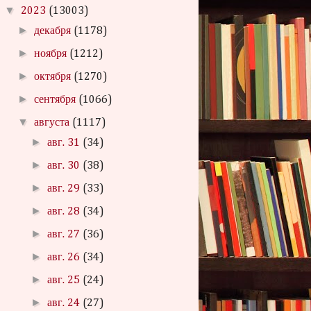
▼
2023
(13003)
►
декабря
(1178)
►
ноября
(1212)
►
октября
(1270)
►
сентября
(1066)
▼
августа
(1117)
►
авг. 31
(34)
►
авг. 30
(38)
►
авг. 29
(33)
►
авг. 28
(34)
►
авг. 27
(36)
►
авг. 26
(34)
►
авг. 25
(24)
►
авг. 24
(27)