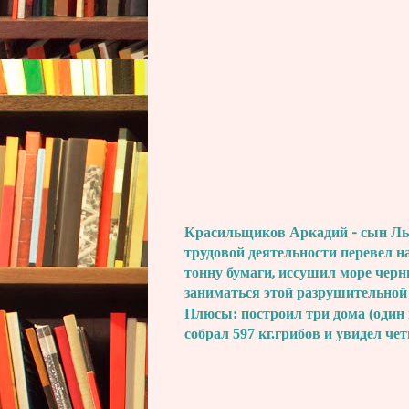
Красильщиков Аркадий - сын Льва
трудовой деятельности перевел н
тонну бумаги, иссушил море черн
заниматься этой разрушительной
Плюсы: построил три дома (один 
собрал 597 кг.грибов и увидел че