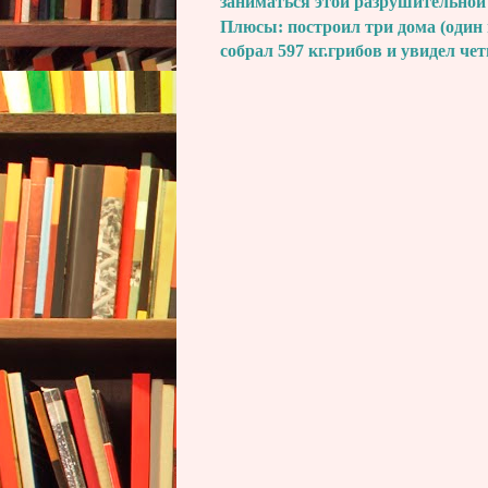
заниматься этой разрушительной
Плюсы: построил три дома (один 
собрал 597 кг.грибов и увидел че