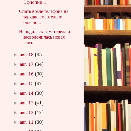
Эфиопии ...
Спать возле телефона на
зарядке смертельно
опасно:...
Народилась, заматерела и
засволочилась новая
элита.
►
авг. 18
(35)
►
авг. 17
(34)
►
авг. 16
(38)
►
авг. 15
(37)
►
авг. 14
(38)
►
авг. 13
(41)
►
авг. 12
(42)
►
авг. 11
(38)