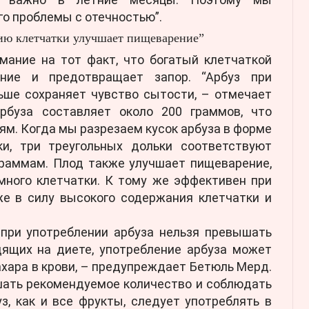
го проблемы с отечностью”.
ию клетчатки улучшает пищеварение”
мание на тот факт, что богатый клетчаткой
ние и предотвращает запор. “Арбуз при
ьше сохраняет чувство сытости, – отмечает
рбуза составляет около 200 граммов, что
ям. Когда мы разрезаем кусок арбуза в форме
ки, три треугольных дольки соответствуют
 граммам. Плод также улучшает пищеварение,
много клетчатки. К тому же эффективен при
же в силу высокого содержания клетчатки и
 при употреблении арбуза нельзя превышать
дящих на диете, употребление арбуза может
хара в крови, – предупреждает Бетюль Мерд.
шать рекомендуемое количество и соблюдать
з, как и все фрукты, следует употреблять в