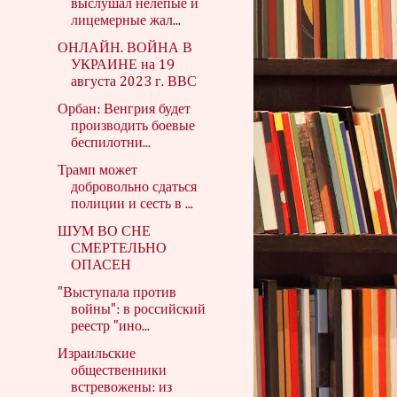
выслушал нелепые и
лицемерные жал...
ОНЛАЙН. ВОЙНА В
УКРАИНЕ на 19
августа 2023 г. ВВС
Орбан: Венгрия будет
производить боевые
беспилотни...
Трамп может
добровольно сдаться
полиции и сесть в ...
ШУМ ВО СНЕ
СМЕРТЕЛЬНО
ОПАСЕН
"Выступала против
войны": в российский
реестр "ино...
Израильские
общественники
встревожены: из