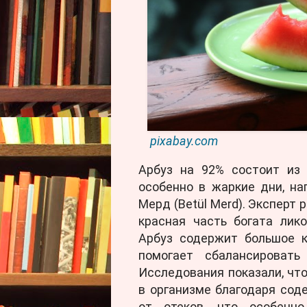
pixabay.com
Арбуз на 92% состоит из
особенно в жаркие дни, н
Мерд (Betül Merd). Эксперт 
красная часть богата лик
Арбуз содержит большое к
помогает сбалансировать
Исследования показали, чт
в организме благодаря со
от отеков, что особен