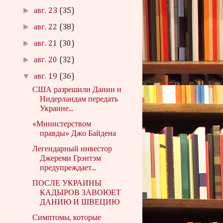
►
авг. 23
(35)
►
авг. 22
(38)
►
авг. 21
(30)
►
авг. 20
(32)
▼
авг. 19
(36)
США разрешили Дании и
Нидерландам передать
Украине...
«Министерством
правды» Джо Байдена
Легендарный инвестор
Джереми Грэнтэм
предупреждает...
ПОСЛЕ УКРАИНЫ
КАДЫРОВ ЗАВОЮЕТ
ДАНИЮ И ШВЕЦИЮ
Симптомы, которые