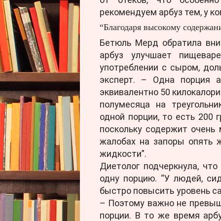
рекомендуем арбуз тем, у ко
“Благодаря высокому содержан
Бетюль Мерд обратила вни
арбуз улучшает пищеваре
употреблении с сыром, дол
эксперт. – Одна порция а
эквивалентно 50 килокалори
полумесяца на треугольни
одной порции, то есть 200
поскольку содержит очень 
жалобах на запоры опять 
жидкости”.
Диетолог подчеркнула, что
одну порцию. “У людей, си
быстро повысить уровень са
– Поэтому важно не превы
порции. В то же время арбу