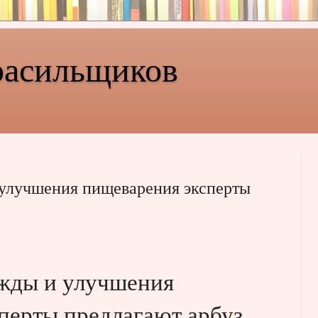
расильщиков
 улучшения пищеварения эксперты
жды и улучшения
перты предлагают арбуз