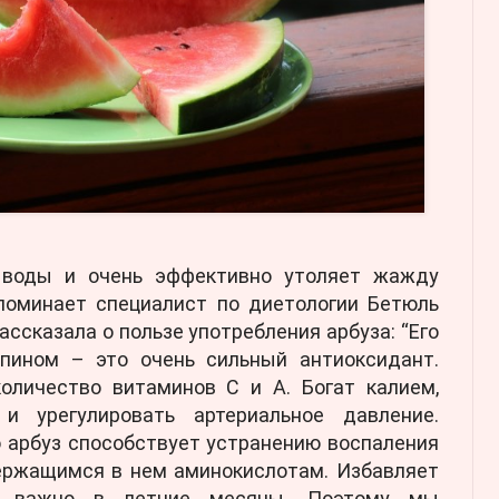
 воды и очень эффективно утоляет жажду
апоминает специалист по диетологии Бетюль
рассказала о пользе употребления арбуза: “Его
опином – это очень сильный антиоксидант.
оличество витаминов С и А. Богат калием,
 и урегулировать артериальное давление.
о арбуз способствует устранению воспаления
держащимся в нем аминокислотам. Избавляет
но важно в летние месяцы. Поэтому мы