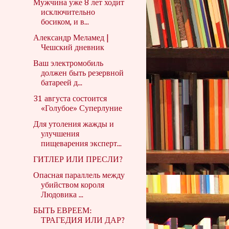
Мужчина уже 8 лет ходит
исключительно
босиком, и в...
Александр Меламед |
Чешский дневник
Ваш электромобиль
должен быть резервной
батареей д...
31 августа состоится
«Голубое» Суперлуние
Для утоления жажды и
улучшения
пищеварения эксперт...
ГИТЛЕР ИЛИ ПРЕСЛИ?
Опасная параллель между
убийством короля
Людовика ...
БЫТЬ ЕВРЕЕМ:
ТРАГЕДИЯ ИЛИ ДАР?