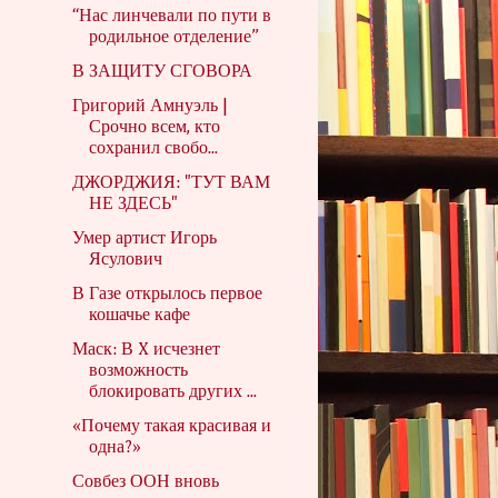
“Нас линчевали по пути в
родильное отделение”
В ЗАЩИТУ СГОВОРА
Григорий Амнуэль |
Срочно всем, кто
сохранил свобо...
ДЖОРДЖИЯ: "ТУТ ВАМ
НЕ ЗДЕСЬ"
Умер артист Игорь
Ясулович
В Газе открылось первое
кошачье кафе
Маск: В X исчезнет
возможность
блокировать других ...
«Почему такая красивая и
одна?»
Совбез ООН вновь