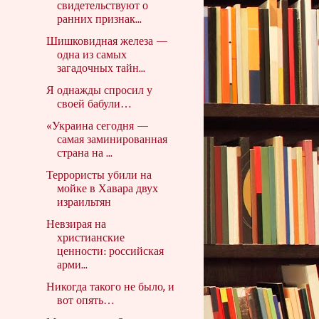
свидетельствуют о
ранних признак...
Шишковидная железа —
одна из самых
загадочных тайн...
Я однажды спросил у
своей бабули…
«Украина сегодня —
самая заминированная
страна на ...
Террористы убили на
мойке в Хавара двух
израильтян
Невзирая на
христианские
ценности: российская
арми...
Никогда такого не было, и
вот опять…