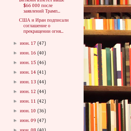
Биткоин взлетел выше
$66 000 после
заявлений Трамп...
США и Иран подписали
соглашение о
прекращении огня...
►
июн. 17
(47)
►
июн. 16
(40)
►
июн. 15
(46)
►
июн. 14
(41)
►
июн. 13
(44)
►
июн. 12
(44)
►
июн. 11
(42)
►
июн. 10
(36)
►
июн. 09
(47)
►
июн. 08
(40)