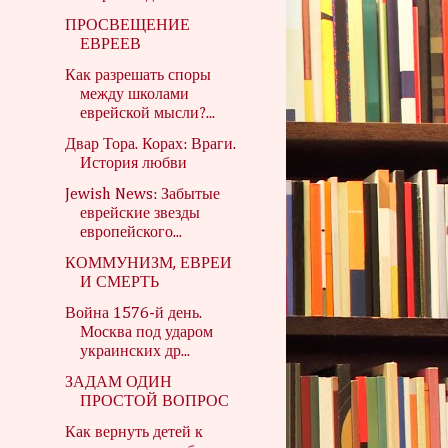
ПРОСВЕЩЕНИЕ
ЕВРЕЕВ
Как разрешать споры
между школами
еврейской мысли?...
Двар Тора. Корах: Враги.
История любви
Jewish News: Забытые
еврейские звезды
европейского...
КОММУНИЗМ, ЕВРЕИ
И СМЕРТЬ
Война 1576-й день.
Москва под ударом
украинских др...
ЗАДАМ ОДИН
ПРОСТОЙ ВОПРОС
Как вернуть детей к