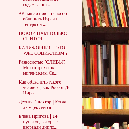
годам за инт...
AP нашло новый способ
обвинить Израиль:
теперь он ...
ПОКОЙ НАМ ТОЛЬКО
СНИТСЯ
КАЛИФОРНИЯ - ЭТО
УЖЕ СОЦИАЛИЗМ ?
Развесистые “СЛИВЫ”.
Миф о трехстах
миллиардах. Ск...
Как объяснить такого
человека, как Роберт Де
Ниро ...
Деонис Спектор | Когда
дым рассеется
Елена Пригова | 14
пунктов, которые
взорвали дипло...