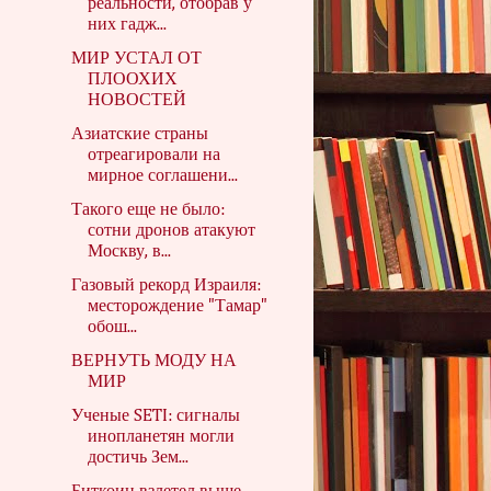
реальности, отобрав у
них гадж...
МИР УСТАЛ ОТ
ПЛООХИХ
НОВОСТЕЙ
Азиатские страны
отреагировали на
мирное соглашени...
Такого еще не было:
сотни дронов атакуют
Москву, в...
Газовый рекорд Израиля:
месторождение "Тамар"
обош...
ВЕРНУТЬ МОДУ НА
МИР
Ученые SETI: сигналы
инопланетян могли
достичь Зем...