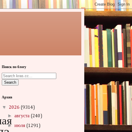
Поиск по блогу
Search
Архив
▼
2026
(9314)
шая
►
августа
(240)
►
июля
(1291)