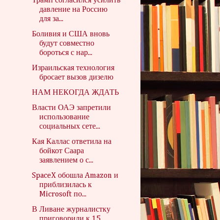
Трамп согласился усилить
давление на Россию
для за...
Боливия и США вновь
будут совместно
бороться с нар...
Израильская технология
бросает вызов дизелю
НАМ НЕКОГДА ЖДАТЬ
Власти ОАЭ запретили
использование
социальных сете...
Кая Каллас ответила на
бойкот Саара
заявлением о с...
SpaceX обошла Amazon и
приблизилась к
Microsoft по...
В Ливане журналистку
приговорили к 15