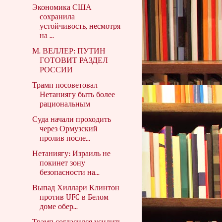
Экономика США
сохранила
устойчивость, несмотря
на ...
М. ВЕЛЛЕР: ПУТИН
ГОТОВИТ РАЗДЕЛ
РОССИИ
Трамп посоветовал
Нетаниягу быть более
рациональным
Суда начали проходить
через Ормузский
пролив после...
Нетаниягу: Израиль не
покинет зону
безопасности на...
Выпад Хиллари Клинтон
против UFC в Белом
доме обер...