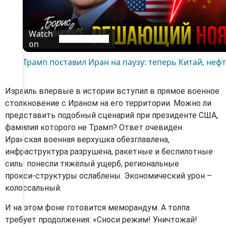
a
y
Watch
on
V
Трамп поставил Иран на паузу: теперь Китай, не
i
Израиль впервые в истории вступил в прямое военное
d
столкновение с Ираном на его территории. Можно ли
представить подобный сценарий при президенте США,
e
фамилия которого не Трамп? Ответ очевиден.
Иранская военная верхушка обезглавлена,
o
инфраструктура разрушена, ракетные и беспилотные
силы понесли тяжёлый ущерб, региональные
прокси‑структуры ослаблены. Экономический урон –
колоссальный.
И на этом фоне готовится меморандум. А толпа
требует продолжения: «Сноси режим! Уничтожай!