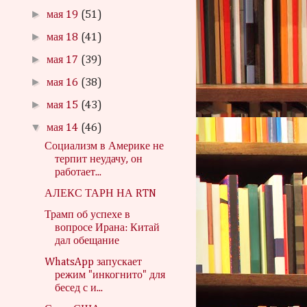
►
мая 19
(51)
►
мая 18
(41)
►
мая 17
(39)
►
мая 16
(38)
►
мая 15
(43)
▼
мая 14
(46)
Социализм в Америке не
терпит неудачу, он
работает...
АЛЕКС ТАРН НА RTN
Трамп об успехе в
вопросе Ирана: Китай
дал обещание
WhatsApp запускает
режим "инкогнито" для
бесед с и...