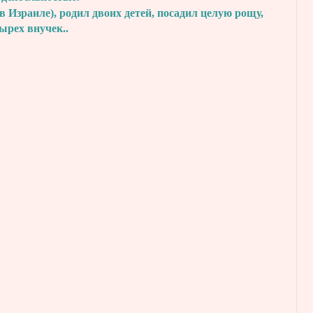
в Израиле), родил двоих детей, посадил
целую рощу,
тырех внучек..