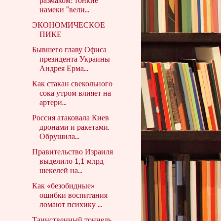
размахом: тонкие
намеки "вели...
ЭКОНОМИЧЕСКОЕ
ПИКЕ
Бывшего главу Офиса
президента Украины
Андрея Ерма...
Как стакан свекольного
сока утром влияет на
артери...
Россия атаковала Киев
дронами и ракетами.
Обрушила...
Правительство Израиля
выделило 1,1 млрд
шекелей на...
Как «безобидные»
ошибки воспитания
ломают психику ...
Таинственный тоннель