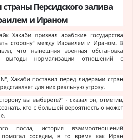
 страны Персидского залива
раилем и Ираном
к Хакаби призвал арабские государства
ать сторону" между Израилем и Ираном. В
вил, что нынешняя военная обстановка
се выгоды нормализации отношений с
N", Хакаби поставил перед лидерами стран
представляет для них реальную угрозу.
торону вы выберете?" - сказал он, отметив,
сознать, кто с большей вероятностью может
е.
ого посла, история взаимоотношений
 помогал соседям, в то время как Иран