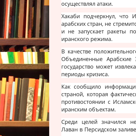
осуществлял атаки.
Хакаби подчеркнул, что 
арабских стран, не стремит
и не запускает ракеты п
иранского режима.
В качестве положительно
Объединенные Арабские Э
государство может извлек
периоды кризиса.
Как сообщило информацио
страной, которая фактиче
противостоянии с Исламск
иранским объектам.
Среди целей значился н
Лаван в Персидском заливе