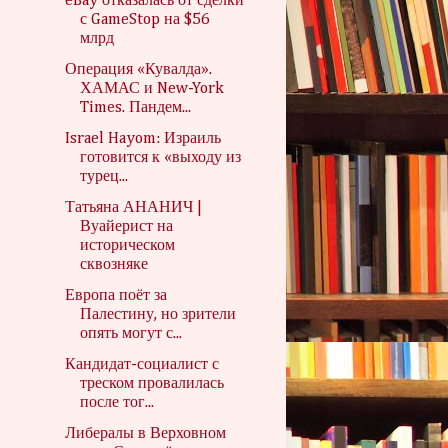
eBay отказалась от сделки
с GameStop на $56
млрд
Операция «Кувалда».
ХАМАС и New-York
Times. Пандем...
Israel Hayom: Израиль
готовится к «выходу из
турец...
Татьяна АНАНИЧ |
Вуайерист на
историческом
сквозняке
Европа поёт за
Палестину, но зрители
опять могут с...
Кандидат-социалист с
треском провалилась
после тог...
Либералы в Верховном