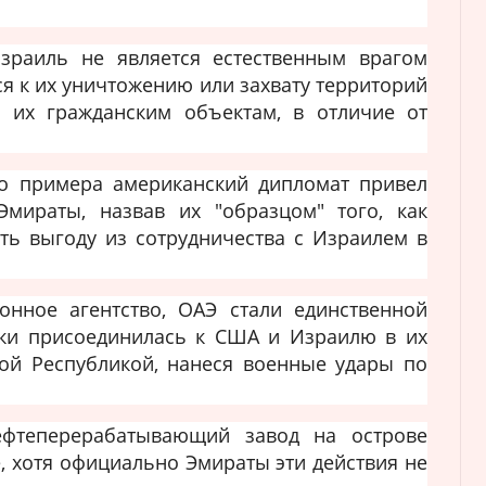
Израиль не является естественным врагом
ся к их уничтожению или захвату территорий
о их гражданским объектам, в отличие от
го примера американский дипломат привел
мираты, назвав их "образцом" того, как
ать выгоду из сотрудничества с Израилем в
нное агентство, ОАЭ стали единственной
ски присоединилась к США и Израилю в их
ой Республикой, нанеся военные удары по
ефтеперерабатывающий завод на острове
, хотя официально Эмираты эти действия не