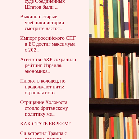
суде Соединённых
Штатов были ...
Выкиньте старые
учебники истории –
смотрите настоя...
Импорт российского СПГ
в ЕС достиг максимума
с 202...
Агентство S&P сохранило
рейтинг Израиля:
экономика...
Плюют в колодец, но
продолжают пить:
странная исто...
Отрицание Холокоста
стоило британскому
политику ме...
КАК СТАТЬ ЕВРЕЕМ?
Си встретил Трампа с