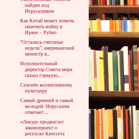
найден под
Иерусалимом
Как Китай может помочь
окончить войну в
Иране – Рубио
"Остались считаные
недели": американский
министр в...
Исполнительный
директор Совета мира
сказал горькую...
Спасибо коллективному
пулитцеру
Самый древний и самый
молодой: Иерусалим
отмечает ...
«Ликуд» продвигает
законопроект о
роспуске Кнессета