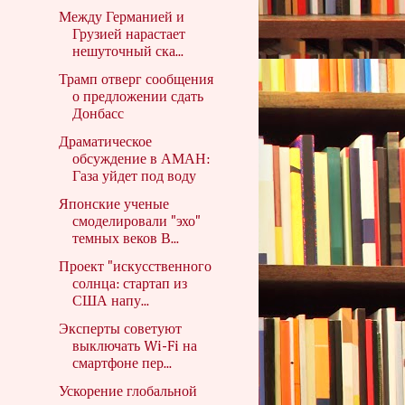
Между Германией и
Грузией нарастает
нешуточный ска...
Трамп отверг сообщения
о предложении сдать
Донбасс
Драматическое
обсуждение в АМАН:
Газа уйдет под воду
Японские ученые
смоделировали "эхо"
темных веков В...
Проект "искусственного
солнца: стартап из
США напу...
Эксперты советуют
выключать Wi-Fi на
смартфоне пер...
Ускорение глобальной