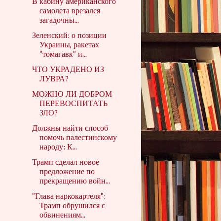
В кабину американского
самолета врезался
загадочны...
Зеленский: о позиции
Украины, ракетах
"томагавк" и...
ЧТО УКРАДЕНО ИЗ
ЛУВРА?
МОЖНО ЛИ ДОБРОМ
ПЕРЕВОСПИТАТЬ
ЗЛО?
Должны найти способ
помочь палестинскому
народу: К...
Трамп сделал новое
предложение по
прекращению войн...
"Глава наркокартеля":
Трамп обрушился с
обвинениям...