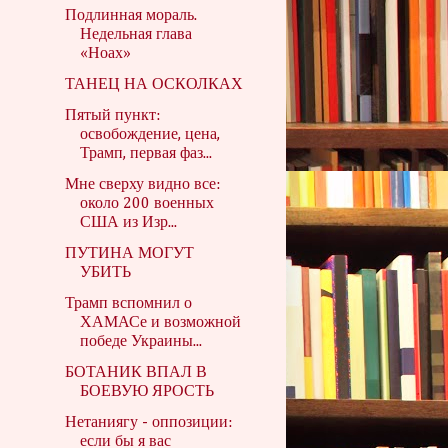
Подлинная мораль.
Недельная глава
«Ноах»
ТАНЕЦ НА ОСКОЛКАХ
Пятый пункт:
освобождение, цена,
Трамп, первая фаз...
Мне сверху видно все:
около 200 военных
США из Изр...
ПУТИНА МОГУТ
УБИТЬ
Трамп вспомнил о
ХАМАСе и возможной
победе Украины...
БОТАНИК ВПАЛ В
БОЕВУЮ ЯРОСТЬ
Нетаниягу - оппозиции:
если бы я вас