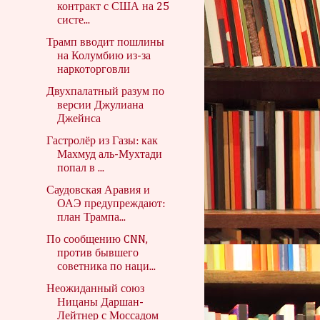
контракт с США на 25
систе...
Трамп вводит пошлины
на Колумбию из-за
наркоторговли
Двухпалатный разум по
версии Джулиана
Джейнса
Гастролёр из Газы: как
Махмуд аль-Мухтади
попал в ...
Саудовская Аравия и
ОАЭ предупреждают:
план Трампа...
По сообщению CNN,
против бывшего
советника по наци...
Неожиданный союз
Ницаны Даршан-
Лейтнер с Моссадом