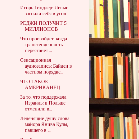
Игорь Гиндлер: Левые
загнали себя в угол
РЕДЖИ ПОЛУЧИТ 5
МИЛЛИОНОВ
Что произойдет, когда
трансгендерность
перестанет ...
Сенсационная
аудиозапись: Байден в
частном порядке...
ЧТО ТАКОЕ
АМЕРИКАНЕЦ
За то, что поддержала
Израиль: в Польше
отменили в...
Леденящие душу слова
майора Янива Кулы,
павшего в ...