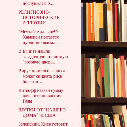
послушался, Х...
РЕЛИГИОЗНО-
ИСТОРИЧЕСКИЕ
АЛЛЮЗИИ
"Мечтайте дальше!":
Хаменеи пытается
публично высм...
В Египте нашли
загадочную старинную
"розовую дверь...
Вирус простого герпеса
может снижать риск
болезни ...
Виткофф назвал сумму
для восстановления
Газы
ШУТКИ ОТ "НАШЕГО
ДОМА" из США
Зеленский: Киев готовит