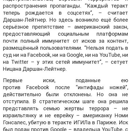
распространения пропаганды. “Каждый теракт
теперь рождается в соцсетях”, – считает
Даршан-Лейтнер. Но здесь возникло ещё более
серьёзное препятствие – американский закон,
предоставляющий социальным платформам
почти полный иммунитет от исков за контент,
размещённый пользователями. “Нельзя подать в
суд ни на
Facebook
, ни на
Google
, ни на
YouTube
, ни
на
Twitter
– у этих сетей иммунитет”, – сетует
Ницана Даршан-Лейтнер.
Первые иски, поданные ею
против
Facebook
после “интифады ножей”,
действительно были отклонены. Но она не
отступила. В стратегическом шаге она решила
представлять семью жертвы террора – не
израильтянку и не еврейку – американку Номи
Гонсалес, убитую в теракте ИГИЛа в Париже. Иск
был подан против
Google
– владельца
YouTube
, с