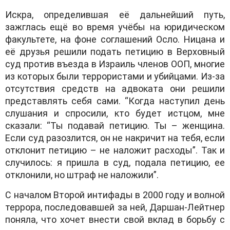
Искра, определившая её дальнейший путь,
зажглась ещё во время учёбы на юридическом
факультете, на фоне соглашений Осло. Ницана и
её друзья решили подать петицию в Верховный
суд против въезда в Израиль членов ООП, многие
из которых были террористами и убийцами. Из-за
отсутствия средств на адвоката они решили
представлять себя сами. “Когда наступил день
слушания и спросили, кто будет истцом, мне
сказали: “Ты подавай петицию. Ты – женщина.
Если суд разозлится, он не накричит на тебя, если
отклонит петицию – не наложит расходы”. Так и
случилось: я пришла в суд, подала петицию, ее
отклонили, но штраф не наложили”.
С началом Второй интифады в 2000 году и волной
террора, последовавшей за ней, Даршан-Лейтнер
поняла, что хочет внести свой вклад в борьбу с