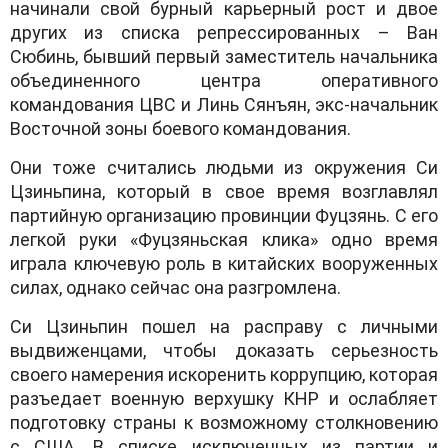
начинали свой бурный карьерный рост и двое
других из списка репрессированных – Ван
Сюбинь, бывший первый заместитель начальника
объединенного центра оперативного
командования ЦВС и Линь Сянъян, экс-начальник
Восточной зоны боевого командования.
Они тоже считались людьми из окружения Си
Цзиньпина, который в свое время возглавлял
партийную организацию провинции Фуцзянь. С его
легкой руки «Фуцзяньская клика» одно время
играла ключевую роль в китайских вооруженных
силах, однако сейчас она разгромлена.
Си Цзиньпин пошел на расправу с личными
выдвиженцами, чтобы доказать серьезность
своего намерения искоренить коррупцию, которая
разъедает военную верхушку КНР и ослабляет
подготовку страны к возможному столкновению
с США. В списке исключенных из партии и