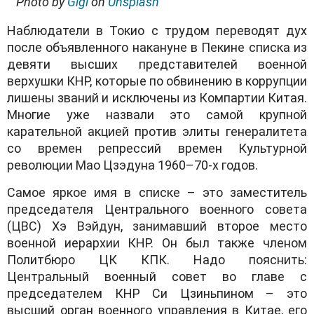
Photo by
Gigi
on
Unsplash
Наблюдатели в Токио с трудом переводят дух
после объявленного накануне в Пекине списка из
девяти высших представителей военной
верхушки КНР, которые по обвинению в коррупции
лишены званий и исключены из Компартии Китая.
Многие уже назвали это самой крупной
карательной акцией против элиты генералитета
со времен репрессий времен Культурной
революции Мао Цзэдуна 1960–70-х годов.
Самое яркое имя в списке – это заместитель
председателя Центрального военного совета
(ЦВС) Хэ Вэйдун, занимавший второе место
военной иерархии КНР. Он был также членом
Политбюро ЦК КПК. Надо пояснить:
Центральный военный совет во главе с
председателем КНР Си Цзиньпином – это
высший орган военного управления в Китае, его