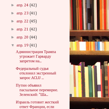
►
апр. 24
(42)
►
апр. 23
(41)
►
апр. 22
(45)
►
апр. 21
(42)
►
апр. 20
(44)
▼
апр. 19
(41)
Администрация Трампа
угрожает Гарварду
запретом на...
Федеральный судья
отклонил экстренный
запрос ACLU ...
Путин объявил
пасхальное перемирие.
Зеленский: "Ша...
Израиль готовит жесткий
ответ Франции, если