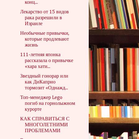
конц...
Лекарство от 15 видов
рака разрешили в
Израиле
Необычные привычки,
которые продлевают
жизнь
111-летняя японка
рассказала о привычке
«хара хати...
Звездный гонорар или
как ДиКаприо
тормозит «Однажд...
Топ-менеджер Lego
погиб на горнолыжном
курорте
КАК СПРАВИТЬСЯ С
МНОГОЛЕТНИМИ
ПРОБЛЕМАМИ