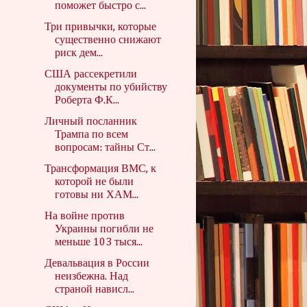
поможет быстро с...
Три привычки, которые
существенно снижают
риск дем...
США рассекретили
документы по убийству
Роберта Ф.К...
Личный посланник
Трампа по всем
вопросам: тайны Ст...
Трансформация ВМС, к
которой не были
готовы ни ХАМ...
На войне против
Украины погибли не
меньше 103 тыся...
Девальвация в России
неизбежна. Над
страной нависл...