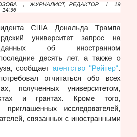
ОЗОВА
,
ЖУРНАЛИСТ, РЕДАКТОР
I
19
14:36
езидента США Дональда Трампа
рдский университет запрос на
е данных об иностранном
последние десять лет, а также о
уза, сообщает
агентство "Рейтер"
.
отребовал отчитаться обо всех
ах, полученных университетом,
актах и грантах. Кроме того,
к приглашенных исследователей,
вателей, связанных с иностранными