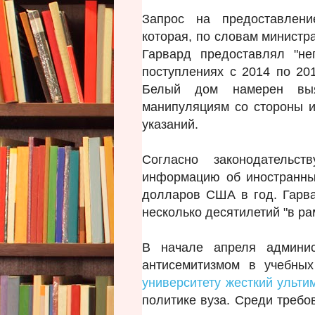
Запрос на предоставлени
которая, по словам министр
Гарвард предоставлял "н
поступлениях с 2014 по 20
Белый дом намерен выя
манипуляциям со стороны и
указаний.
Согласно законодательс
информацию об иностранны
долларов США в год. Гарва
несколько десятилетий "в ра
В начале апреля админи
антисемитизмом в учебн
университету жесткий ульти
политике вуза. Среди требо