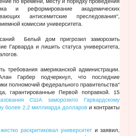
чение по времени, месту и порядку проведения
нка и реформирование академических
ывающих антисемитские преследования",
риемной комиссии университета.
исаний Белый дом пригрозил заморозить
е Гарварда и лишить статуса университета,
алогов.
ть требования американской администрации.
Алан Гарбер подчеркнул, что последние
мки полномочий федерального правительства"
а, гарантированные Первой поправкой. 15
разования США заморозило Гарвардскому
му более 2,2 миллиарда долларов
и контракты
жестко раскритиковал университет
и заявил,