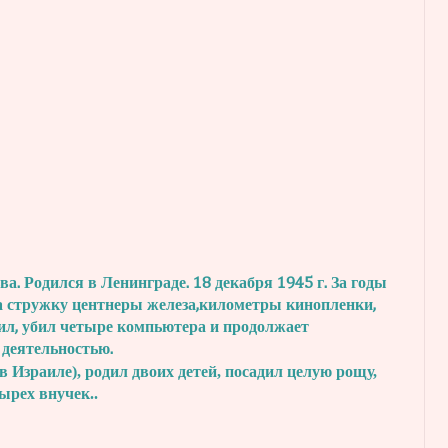
. Родился в Ленинграде. 18 декабря 1945 г.
За годы
а стружку центнеры железа,
километры кинопленки,
ил, убил четыре
компьютера и продолжает
 деятельностью.
в Израиле), родил двоих детей, посадил
целую рощу,
тырех внучек..