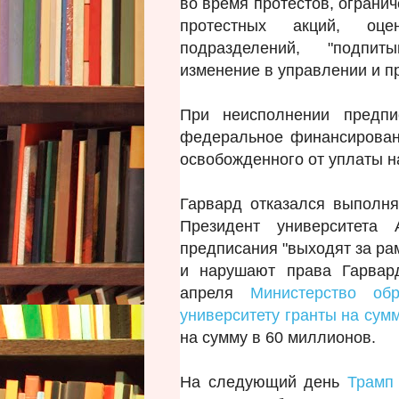
во время протестов, ограни
протестных акций, оце
подразделений, "подпит
изменение в управлении и п
При неисполнении предп
федеральное финансировани
освобожденного от уплаты н
Гарвард отказался выполня
Президент университета 
предписания "выходят за ра
и нарушают права Гарвард
апреля
Министерство об
университету гранты на сум
на сумму в 60 миллионов.
На следующий день
Трамп 