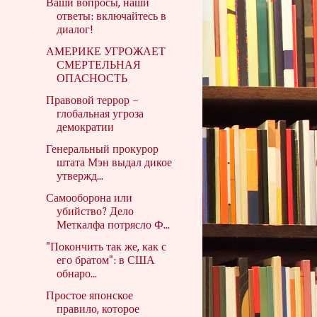
Ваши вопросы, наши
ответы: включайтесь в
диалог!
АМЕРИКЕ УГРОЖАЕТ
СМЕРТЕЛЬНАЯ
ОПАСНОСТЬ
Правовой террор –
глобальная угроза
демократии
Генеральный прокурор
штата Мэн выдал дикое
утвержд...
Самооборона или
убийство? Дело
Меткалфа потрясло Ф...
"Покончить так же, как с
его братом": в США
обнаро...
Простое японское
правило, которое