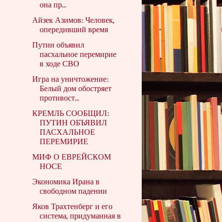
она пр...
Айзек Азимов: Человек,
опередивший время
Путин объявил
пасхальное перемирие
в ходе СВО
Игра на уничтожение:
Белый дом обостряет
противост...
КРЕМЛЬ СООБЩИЛ:
ПУТИН ОБЪЯВИЛ
ПАСХАЛЬНОЕ
ПЕРЕМИРИЕ
МИФ О ЕВРЕЙСКОМ
НОСЕ
Экономика Ирана в
свободном падении
Яков Трахтенберг и его
система, придуманная в