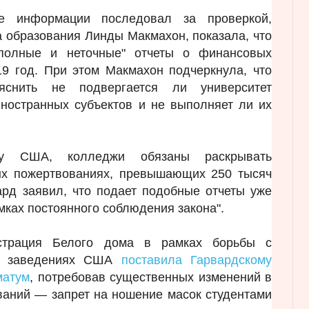
е информации последовал за проверкой,
а образования Линды Макмахон, показала, что
еполные и неточные" отчеты о финансовых
19 год. При этом Макмахон подчеркнула, что
снить не подвергается ли университет
ностранных субъектов и не выполняет ли их
тву США, колледжи обязаны раскрывать
х пожертвованиях, превышающих 250 тысяч
рд заявил, что подает подобные отчеты уже
мках постоянного соблюдения закона".
страция Белого дома в рамках борьбы с
ых заведениях США
поставила Гарвардскому
матум
, потребовав существенных изменений в
ваний — запрет на ношение масок студентами