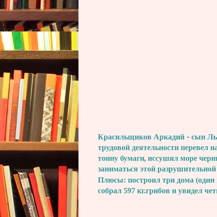
Красильщиков Аркадий - сын Льва
трудовой деятельности перевел н
тонну бумаги, иссушил море черн
заниматься этой разрушительной
Плюсы: построил три дома (один 
собрал 597 кг.грибов и увидел че