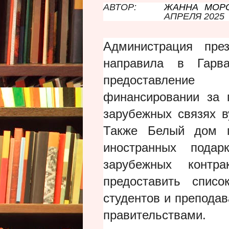
АВТОР:
ЖАННА МОР
АПРЕЛЯ 2025
Администрация пр
направила в Гарва
предоставлени
финансировании за 
зарубежных связях в
Также Белый дом п
иностранных подарк
зарубежных контр
предоставить списо
студентов и препода
правительствами.