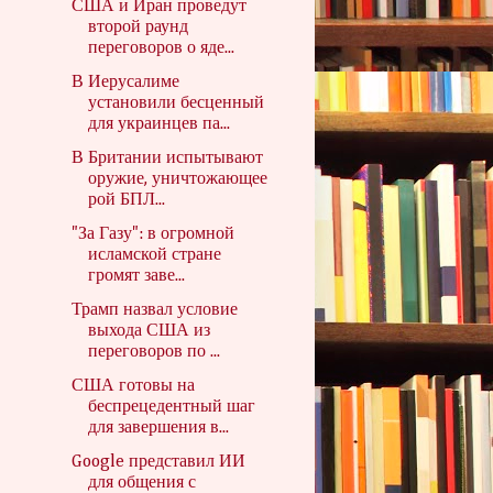
США и Иран проведут
второй раунд
переговоров о яде...
В Иерусалиме
установили бесценный
для украинцев па...
В Британии испытывают
оружие, уничтожающее
рой БПЛ...
"За Газу": в огромной
исламской стране
громят заве...
Трамп назвал условие
выхода США из
переговоров по ...
США готовы на
беспрецедентный шаг
для завершения в...
Google представил ИИ
для общения с