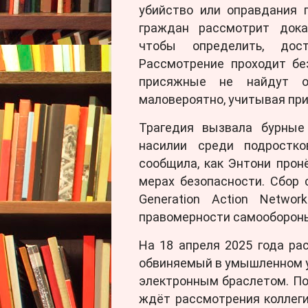
убийство или оправдания 
граждан рассмотрит доказ
чтобы определить, дос
Рассмотрение проходит бе
присяжные не найдут о
маловероятно, учитывая при
Трагедия вызвала бурные
насилии среди подростко
сообщила, как Энтони прон
мерах безопасности. Сбор
Generation Action Netwo
правомерности самооборон
На 18 апреля 2025 года ра
обвиняемый в умышленном у
электронным браслетом. По
ждёт рассмотрения коллег