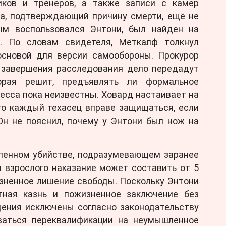
иков и тренеров, а также записи с камер
ра, подтверждающий причину смерти, ещё не
ым воспользовался Энтони, был найден на
а. По словам свидетеля, Меткалф толкнул
основой для версии самообороны. Прокурор
е завершения расследования дело передадут
орая решит, предъявлять ли формальное
цесса пока неизвестны. Ховард настаивает на
то каждый техасец вправе защищаться, если
Он не пояснил, почему у Энтони был нож на
ленном убийстве, подразумевающем заранее
 взрослого наказание может составить от 5
зненное лишение свободы. Поскольку Энтони
тная казнь и пожизненное заключение без
дения исключены согласно законодательству
аться переквалификации на неумышленное