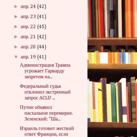
►
апр. 24
(42)
►
апр. 23
(41)
►
апр. 22
(45)
►
апр. 21
(42)
►
апр. 20
(44)
▼
апр. 19
(41)
Администрация Трампа
угрожает Гарварду
запретом на...
Федеральный судья
отклонил экстренный
запрос ACLU ...
Путин объявил
пасхальное перемирие.
Зеленский: "Ша...
Израиль готовит жесткий
ответ Франции, если