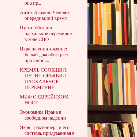
она пр...
Айзек Азимов: Человек,
опередивший время
Путин объявил
пасхальное перемирие
в ходе СВО
Игра на уничтожение:
Белый дом обостряет
противост...
КРЕМЛЬ СООБЩИЛ:
ПУТИН ОБЪЯВИЛ
ПАСХАЛЬНОЕ
ПЕРЕМИРИЕ
МИФ О ЕВРЕЙСКОМ
НОСЕ
Экономика Ирана в
свободном падении
Яков Трахтенберг и его
система, придуманная в