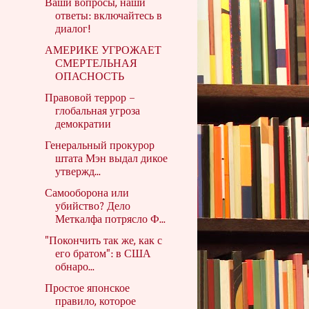
Ваши вопросы, наши
ответы: включайтесь в
диалог!
АМЕРИКЕ УГРОЖАЕТ
СМЕРТЕЛЬНАЯ
ОПАСНОСТЬ
Правовой террор –
глобальная угроза
демократии
Генеральный прокурор
штата Мэн выдал дикое
утвержд...
Самооборона или
убийство? Дело
Меткалфа потрясло Ф...
"Покончить так же, как с
его братом": в США
обнаро...
Простое японское
правило, которое