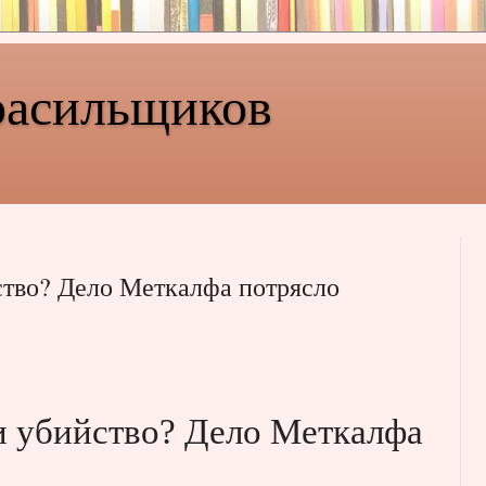
расильщиков
тво? Дело Меткалфа потрясло
 убийство? Дело Меткалфа