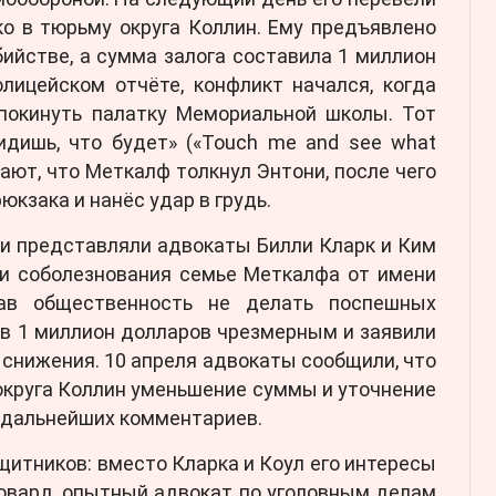
о в тюрьму округа Коллин. Ему предъявлено
ийстве, а сумма залога составила 1 миллион
олицейском отчёте, конфликт начался, когда
покинуть палатку Мемориальной школы. Тот
идишь, что будет» («Touch me and see what
ают, что Меткалф толкнул Энтони, после чего
кзака и нанёс удар в грудь.
и представляли адвокаты Билли Кларк и Ким
ли соболезнования семье Меткалфа от имени
вав общественность не делать поспешных
 в 1 миллион долларов чрезмерным и заявили
 снижения. 10 апреля адвокаты сообщили, что
округа Коллин уменьшение суммы и уточнение
т дальнейших комментариев.
щитников: вместо Кларка и Коул его интересы
овард, опытный адвокат по уголовным делам