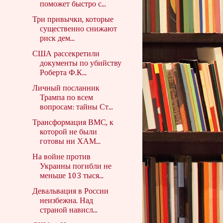
поможет быстро с...
Три привычки, которые
существенно снижают
риск дем...
США рассекретили
документы по убийству
Роберта Ф.К...
Личный посланник
Трампа по всем
вопросам: тайны Ст...
Трансформация ВМС, к
которой не были
готовы ни ХАМ...
На войне против
Украины погибли не
меньше 103 тыся...
Девальвация в России
неизбежна. Над
страной нависл...