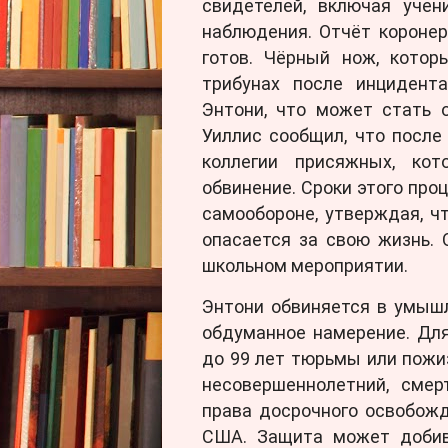
свидетелей, включая учен
наблюдения. Отчёт короне
готов. Чёрный нож, котор
трибунах после инцидент
Энтони, что может стать 
Уиллис сообщил, что посл
коллегии присяжных, кот
обвинение. Сроки этого про
самообороне, утверждая, ч
опасается за свою жизнь. 
школьном мероприятии.
Энтони обвиняется в умыш
обдуманное намерение. Для
до 99 лет тюрьмы или пожи
несовершеннолетний, смер
права досрочного освобож
США. Защита может добив