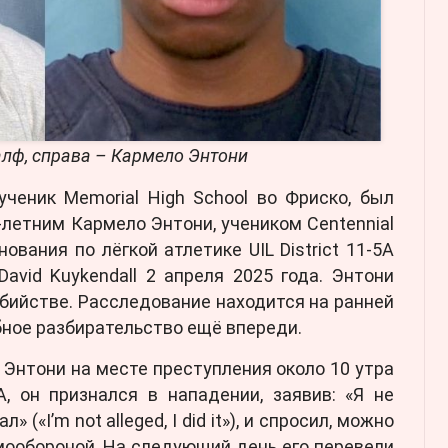
алф, справа – Кармело Энтони
ученик Memorial High School во Фриско, был
летним Кармело Энтони, учеником Centennial
нования по лёгкой атлетике UIL District 11-5A
avid Kuykendall 2 апреля 2025 года. Энтони
бийстве. Расследование находится на ранней
бное разбирательство ещё впереди.
Энтони на месте преступления около 10 утра
, он признался в нападении, заявив: «Я не
 («I’m not alleged, I did it»), и спросил, можно
мообороной. На следующий день его перевели