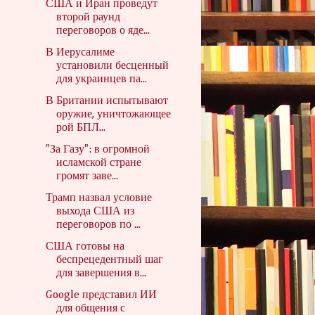
США и Иран проведут
второй раунд
переговоров о яде...
В Иерусалиме
установили бесценный
для украинцев па...
В Британии испытывают
оружие, уничтожающее
рой БПЛ...
"За Газу": в огромной
исламской стране
громят заве...
Трамп назвал условие
выхода США из
переговоров по ...
США готовы на
беспрецедентный шаг
для завершения в...
Google представил ИИ
для общения с