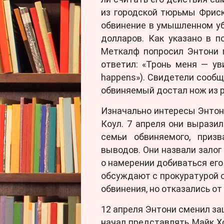
из городской тюрьмы Фриск
обвинение в умышленном уб
долларов. Как указано в п
Меткалф попросил Энтони 
ответил: «Тронь меня — ув
happens»). Свидетели сообщ
обвиняемый достал нож из рю
Изначально интересы Энтон
Коул. 7 апреля они вырази
семьи обвиняемого, приз
выводов. Они назвали залог
о намерении добиваться его
обсуждают с прокуратурой 
обвинения, но отказались о
12 апреля Энтони сменил за
начал представлять Майк Х