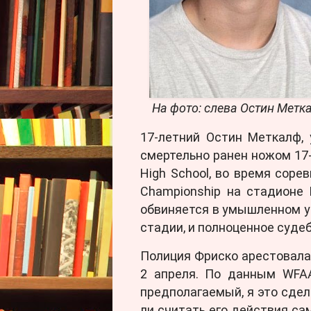
На фото: слева Остин Метк
17-летний Остин Меткалф, 
смертельно ранен ножом 17-
High School, во время сорев
Championship на стадионе D
обвиняется в умышленном у
стадии, и полноценное суде
Полиция Фриско арестовала 
2 апреля. По данным WFAA
предполагаемый, я это сделал»
ли считать его действия са