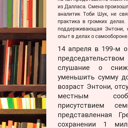
из Далласа. Смена произошл
аналитик Тоби Шук, не св
практика в громких делах. 
поддерживающая Энтони, о
опыт в делах о самообороне
14 апреля в 199-м 
председательство
слушание о сниж
уменьшить сумму до
возраст Энтони, отс
местным сообщ
присутствием сем
представленная Гр
сохранении 1 мил