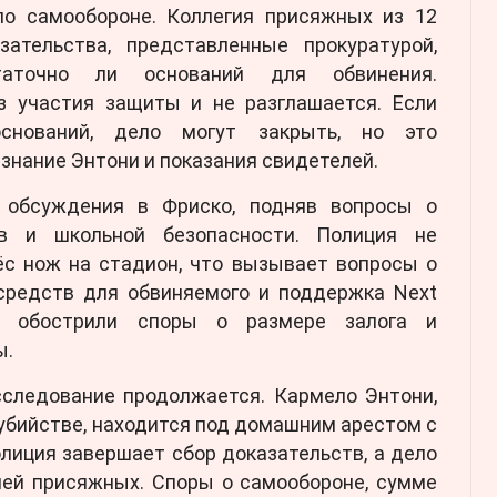
по самообороне. Коллегия присяжных из 12
ательства, представленные прокуратурой,
таточно ли оснований для обвинения.
з участия защиты и не разглашается. Если
снований, дело могут закрыть, но это
знание Энтони и показания свидетелей.
 обсуждения в Фриско, подняв вопросы о
в и школьной безопасности. Полиция не
ёс нож на стадион, что вызывает вопросы о
 средств для обвиняемого и поддержка Next
rk обострили споры о размере залога и
ы.
сследование продолжается. Кармело Энтони,
бийстве, находится под домашним арестом с
лиция завершает сбор доказательств, а дело
ией присяжных. Споры о самообороне, сумме