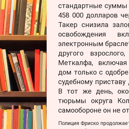
стандартные суммы 
458 000 долларов че
Такер снизила зало
освобождения в
электронным брасле
другого взрослого
Меткалфа, включая
дом только с одобр
судебному приставу
В тот же день, око
тюрьмы округа Кол
самообороне он не о
Полиция Фриско продолжает