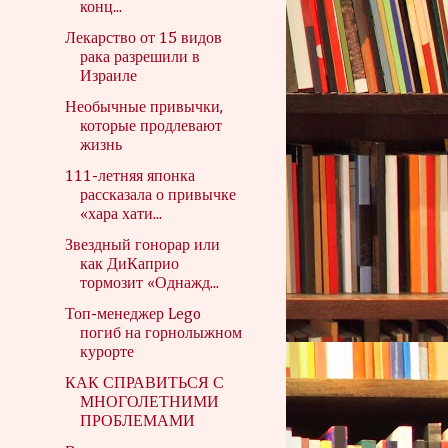
конц...
Лекарство от 15 видов
рака разрешили в
Израиле
Необычные привычки,
которые продлевают
жизнь
111-летняя японка
рассказала о привычке
«хара хати...
Звездный гонорар или
как ДиКаприо
тормозит «Однажд...
Топ-менеджер Lego
погиб на горнолыжном
курорте
КАК СПРАВИТЬСЯ С
МНОГОЛЕТНИМИ
ПРОБЛЕМАМИ