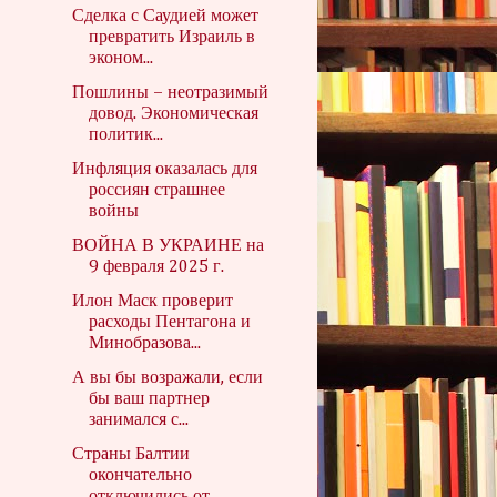
Сделка с Саудией может
превратить Израиль в
эконом...
Пошлины – неотразимый
довод. Экономическая
политик...
Инфляция оказалась для
россиян страшнее
войны
ВОЙНА В УКРАИНЕ на
9 февраля 2025 г.
Илон Маск проверит
расходы Пентагона и
Минобразова...
А вы бы возражали, если
бы ваш партнер
занимался с...
Страны Балтии
окончательно