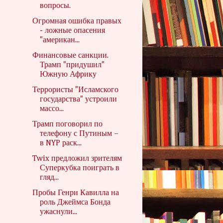
вопросы.
Огромная ошибка правых
- ложные опасения
"американ...
Финансовые санкции.
Трамп "придушил"
Южную Африку
Террористы "Исламского
государства" устроили
массо...
Трамп поговорил по
телефону с Путиным –
в NYP раск...
Twix предложил зрителям
Суперкубка поиграть в
гляд...
Пробы Генри Кавилла на
роль Джеймса Бонда
ужаснули...