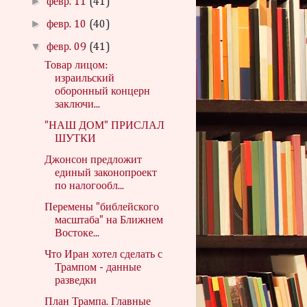
►
февр. 11
(41)
►
февр. 10
(40)
▼
февр. 09
(41)
Товар лицом:
израильский
оборонный концерн
заключи...
"НАШ ДОМ" ПРИСЛАЛ
ШУТКИ
Джонсон предложит
единый законопроект
по налогообл...
Перемены "библейского
масштаба" на Ближнем
Востоке...
Что Иран хотел сделать с
Трампом - данные
разведки
План Трампа. Главные