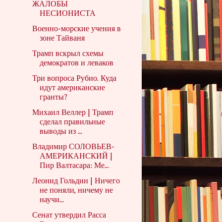
ЖАЛОБЫ
НЕСИОНИСТА
Военно-морские учения в
зоне Тайваня
Трамп вскрыл схемы
демократов и леваков
Три вопроса Рубио. Куда
идут американские
гранты?
Михаил Веллер | Трамп
сделал правильные
выводы из ...
Владимир СОЛОВЬЕВ-
АМЕРИКАНСКИЙ |
Пир Валтасара: Ме...
Леонид Гольдин | Ничего
не поняли, ничему не
научи...
Сенат утвердил Расса