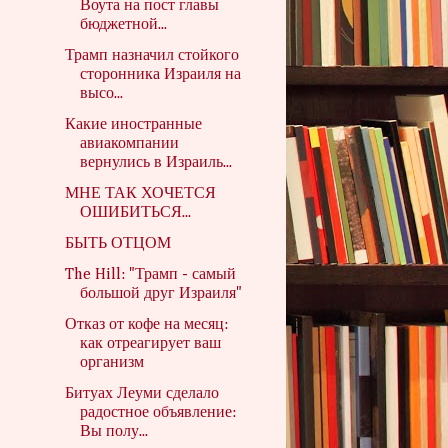
Воута на пост главы
бюджетной...
Трамп назначил стойкого
сторонника Израиля на
высо...
Какие иностранные
авиакомпании
вернулись в Израиль...
МНЕ ТАК ХОЧЕТСЯ
ОШИБИТЬСЯ...
БЫТЬ ОТЦОМ
The Hill: "Трамп - самый
большой друг Израиля"
Отказ от кофе на месяц:
как отреагирует ваш
организм
Битуах Леуми сделало
радостное объявление:
Вы полу...