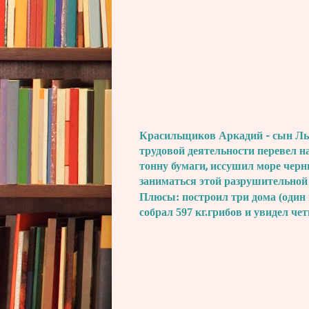
Красильщиков Аркадий - сын Льва
трудовой деятельности перевел н
тонну бумаги, иссушил море черн
заниматься этой разрушительной
Плюсы: построил три дома (один 
собрал 597 кг.грибов и увидел че