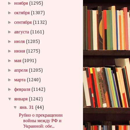
►
ноября
(1295)
►
октября
(1307)
►
сентября
(1132)
►
августа
(1161)
►
июля
(1205)
►
июня
(1275)
►
мая
(1091)
►
апреля
(1205)
►
марта
(1240)
►
февраля
(1142)
▼
января
(1242)
▼
янв. 31
(44)
Рубио о прекращении
войны между РФ и
Украиной: обе...