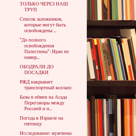
ТОЛЬКО ЧЕРЕЗ НАШ
ТРУП
Список заложников,
которые могут быть
освобождены ...
"До полного
освобождения
Палестины": Иран не
намер...
ОБОДРАЛИ ДО
ПОСАДКИ
РЖД накрывает
транспортный коллапс
Базы в обмен на Асада
Переговоры между
Россией и н...
Погода в Израиле на
пятницу
Исследование: мужчины