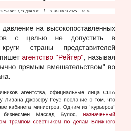
I
УРНАЛИСТ, РЕДАКТОР
31 ЯНВАРЯ 2025
16:10
 давление на высокопоставленных
иков с целью не допустить в
 круги страны представителей
 пишет
агентство "Рейтер"
, называя
бычно прямым вмешательством" во
ана.
очников агентства, официальные лица США
у Ливана Джозефу Feye послание о том, что
аве кабинета министров. Одним из "курьеров"
ий бизнесмен Массад Булос,
назначенный
ом Трампом советником по делам Ближнего