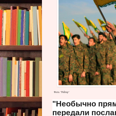
Фото: "Рейтер"
"Необычно пря
передали посла