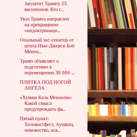
Заплатит Трампу 25
миллионов. Кто с...
Указ Трампа направлен
на прекращение
«индоктринаци...
Опальный экс-сенатор от
штата Нью-Джерси Боб
Менен...
Трамп объявляет о
подготовке к
перемещению 30 000 ...
ПЛИТКА ПОД НОГОЙ
АНГЕЛА
«Хумаш Коль Менахем»:
Какой смысл
предупреждать фа...
Пятый пункт:
Холокостфест, Аушвиц,
невежество, осв...