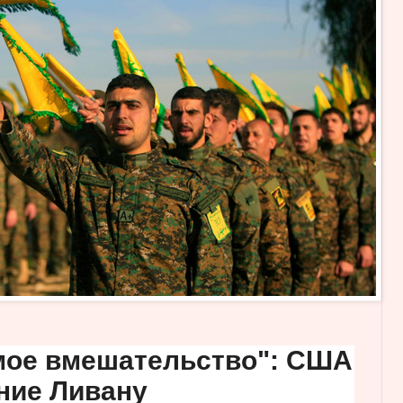
мое вмешательство": США
ние Ливану