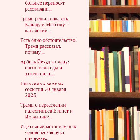
больнее переносят
расставани...
Трамп решил наказать
Канаду и Мексику –
канадский ...
Есть одно обстоятельство:
Трамп рассказал,
почему ...
Арбель Йехуд в плену:
очень мало еды и
заточение п...
Пять самых важных
событий 30 января
2025
Трамп о переселении
палестинцев Египет и
Иорданию:...
Идеальный механизм: как
человеческая рука
опережае...