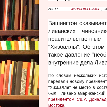
АВТОР:
ЖАННА МОРОЗОВА
,
Ж
Вашингтон оказывает
ливанских чиновн
правительственные
"Хизбаллы". Об этом
такое давление "нео
внутренние дела Лив
По словам нескольких ист
передали новому президент
"Хизбалле" не место в сост
был ливано-американск
президентом США Дональд
Востока
.