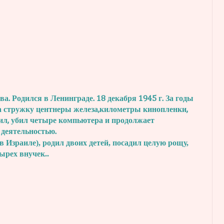
. Родился в Ленинграде. 18 декабря 1945 г.
За годы
а стружку центнеры железа,
километры кинопленки,
ил, убил четыре
компьютера и продолжает
 деятельностью.
в Израиле), родил двоих детей, посадил
целую рощу,
тырех внучек..