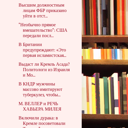
Высшим должностным
лицам ФБР приказано
уйти в отст...
"Необычно прямое
вмешательство": США
передали посл...
В Британии
предупреждают: «Это
первая исламистская...
Выдаст ли Кремль Асада?
Политологи из Израиля
и Мо...
В КНДР мужчины
массово имитируют
туберкулез, чтобы...
М. ВЕЛЛЕР и РЕЧЬ
ХАВЬЕРА МИЛЕЯ
Включили дурака: в
Кремле посоветовали