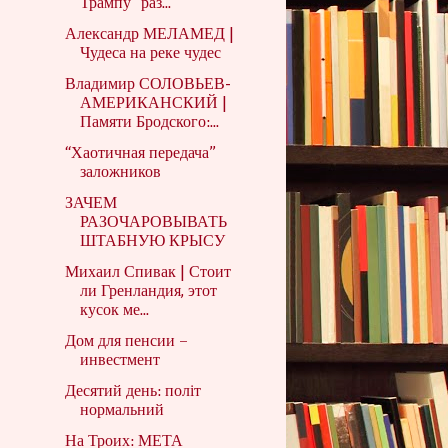
Трампу "раз...
Александр МЕЛАМЕД |
Чудеса на реке чудес
Владимир СОЛОВЬЕВ-
АМЕРИКАНСКИЙ |
Памяти Бродского:...
“Хаотичная передача”
заложников
ЗАЧЕМ
РАЗОЧАРОВЫВАТЬ
ШТАБНУЮ КРЫСУ
Михаил Спивак | Стоит
ли Гренландия, этот
кусок ме...
Дом для пенсии –
инвестмент
Десятий день: політ
нормальний
На Троих: МЕТА