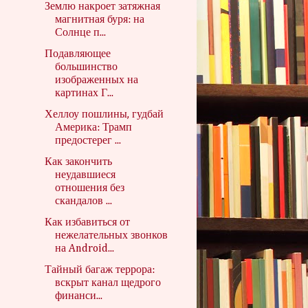
Землю накроет затяжная
магнитная буря: на
Солнце п...
Подавляющее
большинство
изображенных на
картинах Г...
Хеллоу пошлины, гудбай
Америка: Трамп
предостерег ...
Как закончить
неудавшиеся
отношения без
скандалов ...
Как избавиться от
нежелательных звонков
на Android...
Тайный багаж террора:
вскрыт канал щедрого
финанси...