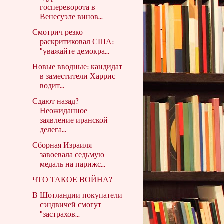
госпереворота в
Венесуэле винов...
Смотрич резко
раскритиковал США:
"уважайте демокра...
Новые вводные: кандидат
в заместители Харрис
водит...
Сдают назад?
Неожиданное
заявление иранской
делега...
Сборная Израиля
завоевала седьмую
медаль на парижс...
ЧТО ТАКОЕ ВОЙНА?
В Шотландии покупатели
сэндвичей смогут
"застрахов...