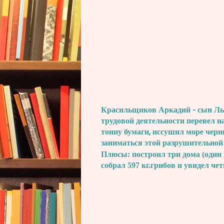
Красильщиков Аркадий - сын Льва
трудовой деятельности перевел н
тонну бумаги, иссушил море черн
заниматься этой разрушительной
Плюсы: построил три дома (один 
собрал 597 кг.грибов и увидел че