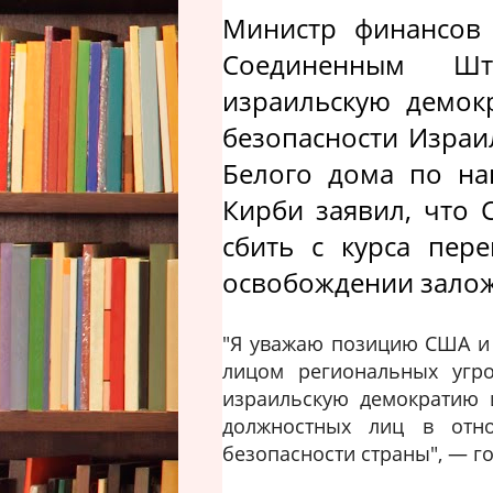
Министр финансов 
Соединенным Шт
израильскую демок
безопасности Израил
Белого дома по на
Кирби заявил, что 
сбить с курса пер
освобождении зало
"Я уважаю позицию США и 
лицом региональных угро
израильскую демократию 
должностных лиц в отн
безопасности страны", — г