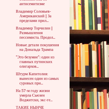
антисемитизме
Владимир Соловьев-
Американский | За
пределами прил...
Владимир Торчилин |
Размышления
пессимиста. Продол...
Новые детали покушения
на Дональда Трампа
"Это безумие": один из
главных путинских
олигархов...
Штурм Капитолия:
вынесен один из самых
суровых при...
На 57-м году жизни
умерла Сьюзен
Воджитски, экс-ге...
ТАКИЕ НЫНЧЕ