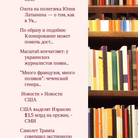
Охота на политзека Юлия
Латынина — о том, как
в Ук...
По образу и подобию
Клонирование может
помочь дост...
Масштаб впечатляет: у
украинских
журналистов появи...
"Много французов, много
поляков": чеченский
генера...
Новости » Новости
США
США выделят Израилю
$3,5 млрд на оружие, -
СМИ
Самолет Трампа
совершил экстренную