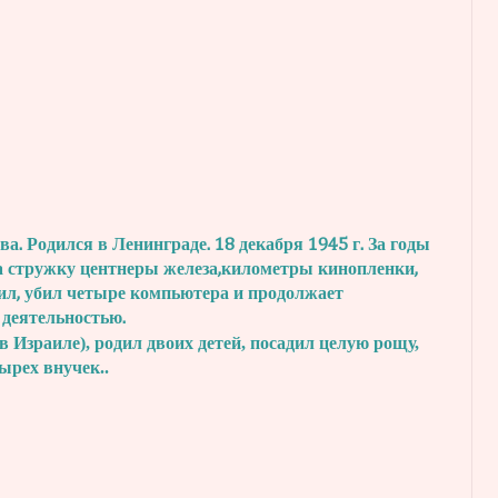
. Родился в Ленинграде. 18 декабря 1945 г.
За годы
а стружку центнеры железа,
километры кинопленки,
ил, убил четыре
компьютера и продолжает
 деятельностью.
в Израиле), родил двоих детей, посадил
целую рощу,
тырех внучек..