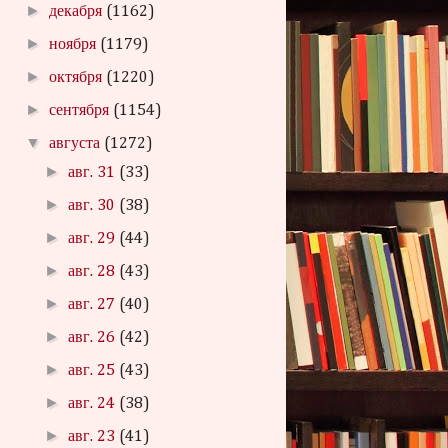
►
декабря
(1162)
►
ноября
(1179)
►
октября
(1220)
►
сентября
(1154)
▼
августа
(1272)
►
авг. 31
(33)
►
авг. 30
(38)
►
авг. 29
(44)
►
авг. 28
(43)
►
авг. 27
(40)
►
авг. 26
(42)
►
авг. 25
(43)
►
авг. 24
(38)
►
авг. 23
(41)