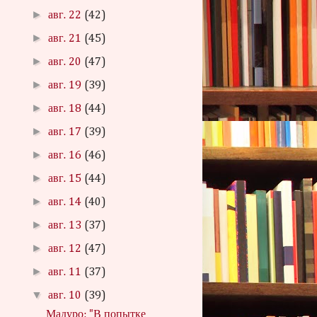
►
авг. 22
(42)
►
авг. 21
(45)
►
авг. 20
(47)
►
авг. 19
(39)
►
авг. 18
(44)
►
авг. 17
(39)
►
авг. 16
(46)
►
авг. 15
(44)
►
авг. 14
(40)
►
авг. 13
(37)
►
авг. 12
(47)
►
авг. 11
(37)
▼
авг. 10
(39)
Мадуро: "В попытке