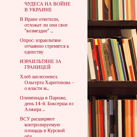
ЧУДЕСА НА ВОЙНЕ
В УКРАИНЕ
В Иране ответили,
отложат ли они свое
"возмездие" ...
Опрос: израильтяне
отчаянно стремятся к
единству
ИЗРАИЛЬТЯНЕ ЗА
ГРАНИЦЕЙ
Хлеб заплесневел.
Ольгерта Харитонова –
о власти м...
Олимпиада в Париже,
день 14-й. Боксерша из
Алжира ...
ВСУ расширяют
контролируемую
площадь в Курской
обл...