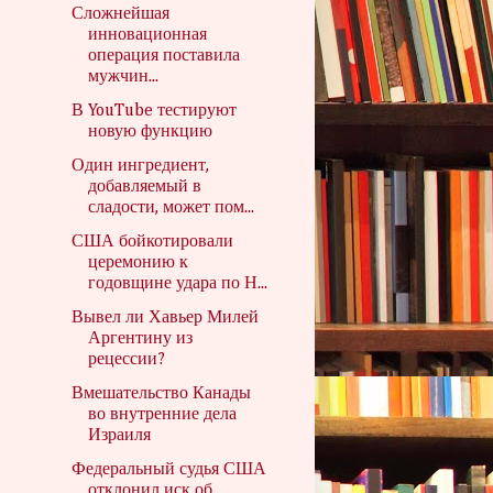
Сложнейшая
инновационная
операция поставила
мужчин...
В YouTube тестируют
новую функцию
Один ингредиент,
добавляемый в
сладости, может пом...
США бойкотировали
церемонию к
годовщине удара по Н...
Вывел ли Хавьер Милей
Аргентину из
рецессии?
Вмешательство Канады
во внутренние дела
Израиля
Федеральный судья США
отклонил иск об