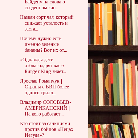
Байдену на слова о
съеденном кан...
Назван сорт чая, который
снижает усталость и
заста...
Почему нужно есть
именно зеленые
бананы? Вот их от...
«Однажды дети
отблагодарят вас»:
Burger King знает...
Ярослав Романчук |
Страны с ВВП более
одного трилл...
Владимир СОЛОВЬЕВ-
АМЕРИКАНСКИЙ |
На кого работает ...
Кто стоит за санкциями
против бойцов «Нецах
Иегуда»?