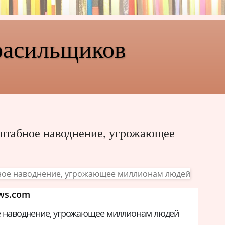
расильщиков
штабное наводнение, угрожающее
ws.com
е наводнение, угрожающее миллионам людей