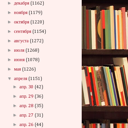
►
декабря
(1162)
►
ноября
(1179)
►
октября
(1220)
►
сентября
(1154)
►
августа
(1272)
►
июля
(1268)
►
июня
(1078)
►
мая
(1226)
▼
апреля
(1151)
►
апр. 30
(42)
►
апр. 29
(36)
►
апр. 28
(35)
►
апр. 27
(31)
►
апр. 26
(44)