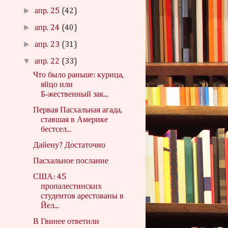
►
апр. 25
(42)
►
апр. 24
(40)
►
апр. 23
(31)
▼
апр. 22
(33)
Что было раньше: курица,
яйцо или
Б‑жественный зак...
Первая Пасхальная агада,
ставшая в Америке
бестсел...
Дайену? Достаточно
Пасхальное послание
США: 45
пропалестинских
студентов арестованы в
Йел...
В Гвинее ответили