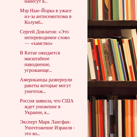
нанесут в...
Мэр Нью-Йорка в ужасе
из-за антисемитизма в
Колумб...
Сергей Довлатов: «Это
непереводимое слово
— «хамство»
В Китае ожидается
масштабное
наводнение,
угрожающе...
Американцы развернули
ракеты которые могут
уничтож...
Россия заявила, что США
ждет унижение в
Украине, к...
Эксперт Марк Лангфан:
Уничтожение Израиля -
это ко...