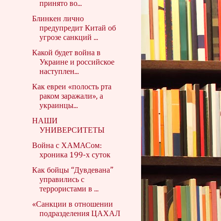
принято во...
Блинкен лично
предупредит Китай об
угрозе санкций ...
Какой будет война в
Украине и российское
наступлен...
Как евреи «полость рта
раком заражали», а
украинцы...
НАШИ
УНИВЕРСИТЕТЫ
Война с ХАМАСом:
хроника 199-х суток
Как бойцы “Дувдевана”
управились с
террористами в ...
«Санкции в отношении
подразделения ЦАХАЛ