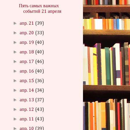
Пять самых важных
событий 21 апреля
►
апр. 21
(39)
►
апр. 20
(33)
►
апр. 19
(40)
►
апр. 18
(40)
►
апр. 17
(46)
►
апр. 16
(40)
►
апр. 15
(36)
►
апр. 14
(34)
►
апр. 13
(37)
►
апр. 12
(43)
►
апр. 11
(43)
►
апр. 10
(39)