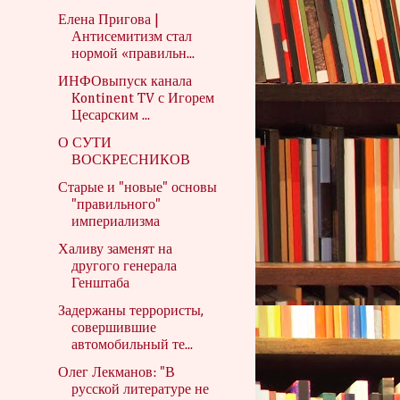
Елена Пригова |
Антисемитизм стал
нормой «правильн...
ИНФОвыпуск канала
Kontinent TV с Игорем
Цесарским ...
О СУТИ
ВОСКРЕСНИКОВ
Старые и "новые" основы
"правильного"
империализма
Халиву заменят на
другого генерала
Генштаба
Задержаны террористы,
совершившие
автомобильный те...
Олег Лекманов: "В
русской литературе не