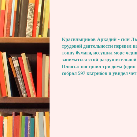
Красильщиков Аркадий - сын Льва
трудовой деятельности перевел н
тонну бумаги, иссушил море черн
заниматься этой разрушительной
Плюсы: построил три дома (один 
собрал 597 кг.грибов и увидел че