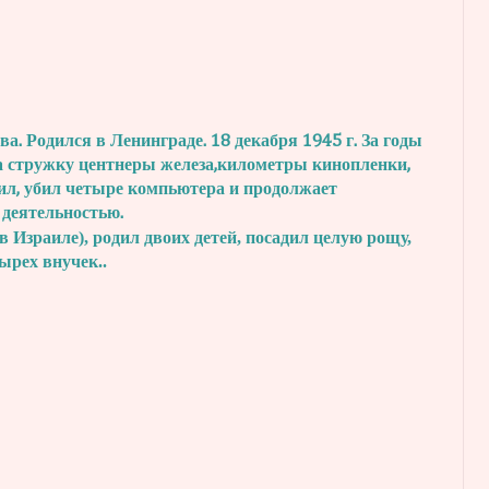
. Родился в Ленинграде. 18 декабря 1945 г.
За годы
а стружку центнеры железа,
километры кинопленки,
ил, убил четыре
компьютера и продолжает
 деятельностью.
в Израиле), родил двоих детей, посадил
целую рощу,
тырех внучек..