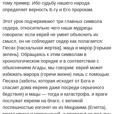
тому пример. Ибо судьбу нашего народа
определяет верность Б-гу и Его пророкам.
Этот урок подчеркивают три главных символа
седера, относительно чего наши мудрецы
говорили: если еврей не умеет объяснить их
смысл, он не соблюдает седер как полагается:
Песах [пасхальная жертва], маца и марор [горькая
зелень]. Обращаясь к этим символам в
хронологическом порядке и в соответствии с
объяснением Агады, мы говорим: еврей может
избежать марора (горечи жизни) лишь с помощью
Песаха (заботы, которая исходит от Бога и
спасает дома евреев даже посреди серьезного
бедствия) и мацы — тогда и катастрофа, и враги
послужат евреям на благо, с великой
поспешностью изгонят их из Мицраима (Египта),
места мрака и извращений, и приведут их под луч