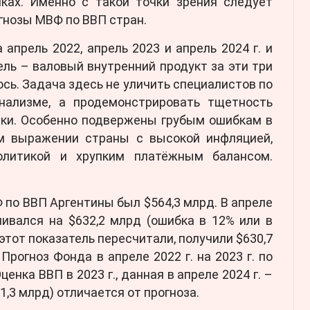
чках. Именно с такой точки зрения следует
гнозы МВФ по ВВП стран.
апрель 2022, апрель 2023 и апрель 2024 г. и
ель – валовый внутренний продукт за эти три
ось. Задача здесь не уличить специалистов по
нализме, а продемонстрировать тщетность
йки. Особенно подвержены грубым ошибкам в
м выражении страны с высокой инфляцией,
олитикой и хрупким платёжным балансом.
Ф по ВВП Аргентины был $564,3 млрд. В апреле
нивался на $632,2 млрд (ошибка в 12% или в
. этот показатель пересчитали, получили $630,7
 Прогноз Фонда в апреле 2022 г. на 2023 г. по
Оценка ВВП в 2023
г., данная в апреле 2024 г. –
81,3 млрд) отличается от прогноза.