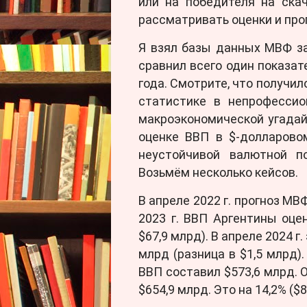
или на победителя на ска
рассматривать оценки и про
Я взял базы данных МВФ за 
сравнил всего один показат
года. Смотрите, что получил
статистике в непрофессио
макроэкономической угада
оценке ВВП в $-долларово
неустойчивой валютной п
Возьмём несколько кейсов.
В апреле 2022 г. прогноз МВ
2023 г. ВВП Аргентины оце
$67,9 млрд). В апреле 2024 г
млрд (разница в $1,5 млрд).
ВВП составил $573,6 млрд. 
$654,9 млрд. Это на 14,2% ($