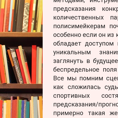
предсказания кон
количественных п
полисимейкерам поч
особенно если он из
обладает доступом 
уникальным знан
заглянуть в будущее
беспредельное поля
Все мы помним сцен
как сложилась судь
спортивных сос
предсказания/про
примерно такая же