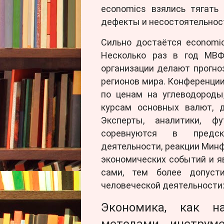
economics взялись тягать
дефекты и несостоятельнос
Сильно достаётся economi
Несколько раз в год МВФ,
организации делают прогно
регионов мира. Конференци
по ценам на углеводороды
курсам основных валют, 
Эксперты, аналитики, 
соревнуются в предска
деятельности, реакции Минф
экономических событий и яв
сами, тем более допуст
человеческой деятельности
Экономика, как н
методами, инструм