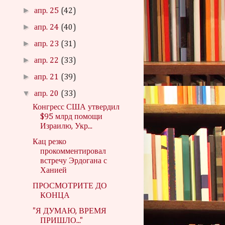
►
апр. 25
(42)
►
апр. 24
(40)
►
апр. 23
(31)
►
апр. 22
(33)
►
апр. 21
(39)
▼
апр. 20
(33)
Конгресс США утвердил
$95 млрд помощи
Израилю, Укр...
Кац резко
прокомментировал
встречу Эрдогана с
Ханией
ПРОСМОТРИТЕ ДО
КОНЦА
"Я ДУМАЮ, ВРЕМЯ
ПРИШЛО..."