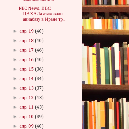
NBC News: ВВС
ЦАХАЛа атаковали
авиабазу в Иране тр...
►
апр. 19
(40)
►
апр. 18
(40)
►
апр. 17
(46)
►
апр. 16
(40)
►
апр. 15
(36)
►
апр. 14
(34)
►
апр. 13
(37)
►
апр. 12
(43)
►
апр. 11
(43)
►
апр. 10
(39)
►
апр. 09
(40)