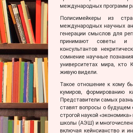
международных программ ра
Полисимейкеры из стра
международных научных ан
генерации смыслов для реги
принимают советы и р
консультантов некритичес
сомнение научные познания,
университетах мира, кто 
живую видели.
Такое отношение к кому б
кумиров, формированию ка
Представители самых разны
ставят вопросы о будущем 
строгой наукой «экономика»
школы (АЭШ) и многочислен
включая кейнсианство и и