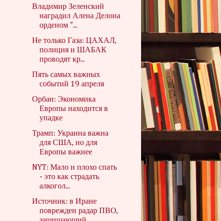
Владимир Зеленский
наградил Алена Делона
орденом "...
Не только Газа: ЦАХАЛ,
полиция и ШАБАК
проводят кр...
Пять самых важных
событий 19 апреля
Орбан: Экономика
Европы находится в
упадке
Трамп: Украина важна
для США, но для
Европы важнее
NYT: Мало и плохо спать
- это как страдать
алкогол...
Источник: в Иране
поврежден радар ПВО,
защищающий ...