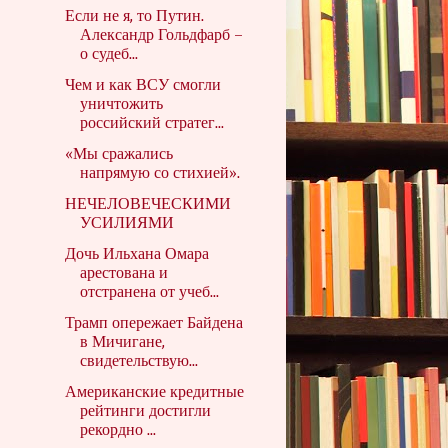
Если не я, то Путин.
Александр Гольдфарб –
о судеб...
Чем и как ВСУ смогли
уничтожить
российский стратег...
«Мы сражались
напрямую со стихией».
НЕЧЕЛОВЕЧЕСКИМИ
УСИЛИЯМИ
Дочь Ильхана Омара
арестована и
отстранена от учеб...
Трамп опережает Байдена
в Мичигане,
свидетельствую...
Американские кредитные
рейтинги достигли
рекордно ...