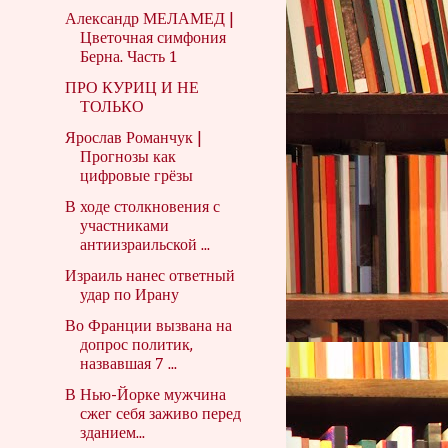
Александр МЕЛАМЕД |
Цветочная симфония
Берна. Часть 1
ПРО КУРИЦ И НЕ
ТОЛЬКО
Ярослав Романчук |
Прогнозы как
цифровые грёзы
В ходе столкновения с
участниками
антиизраильской ...
Израиль нанес ответный
удар по Ирану
Во Франции вызвана на
допрос политик,
назвавшая 7 ...
В Нью-Йорке мужчина
сжег себя заживо перед
зданием...