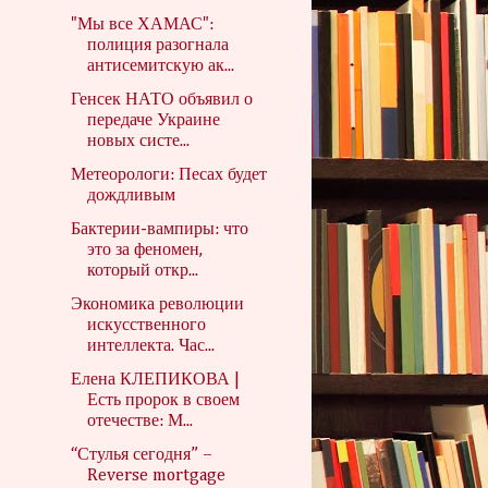
"Мы все ХАМАС":
полиция разогнала
антисемитскую ак...
Генсек НАТО объявил о
передаче Украине
новых систе...
Метеорологи: Песах будет
дождливым
Бактерии-вампиры: что
это за феномен,
который откр...
Экономика революции
искусственного
интеллекта. Час...
Елена КЛЕПИКОВА |
Есть пророк в своем
отечестве: М...
“Стулья сегодня” –
Reverse mortgage