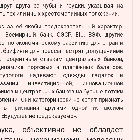
 друг друга за чубы и грудки, указывая на
ть тех или иных хрестоматийных положений.
cs за её якобы предсказательный характер.
 Всемирный банк, ОЭСР, EIU, ВЭФ, другие
зы по экономическому развитию для стран и
и, брифинги для прессы пестрят допущениями
, процентным ставкам центральных банков,
динамике торговых и платёжных балансов.
футурологи надевают одежды гадалок и
зании инвестиционной, инновационной
инов и центральных банков на бурные потоки
лений. Они категорически не хотят признать
ить признания другими одной из аксиом
: «Будущее непредсказуемо».
аука, объективно не обладает
ентами, механизмами, моделями