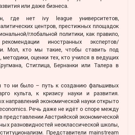
звития или даже бизнеса.
н, где нет ivy league университетов,
алитических центров, престижных площадок
ональной/глобальной политики, как правило,
екомендации иностранных экспертов/
ки. Мол, кто мы такие, чтобы ставить под
 методики, оценки тех, кто учился в ведущих
Кругмана, Стиглица, Бернанки или Талера в
ы то ни было – путь к созданию фальшивых
рго культа, к кризису науки и развития.
х направлений экономической науки открыто
economics. Речь даже не идёт о споре между
 в представлении Австрийской экономической
ных разновидностей неоклассической школы,
нституционализм. Представители mainstream