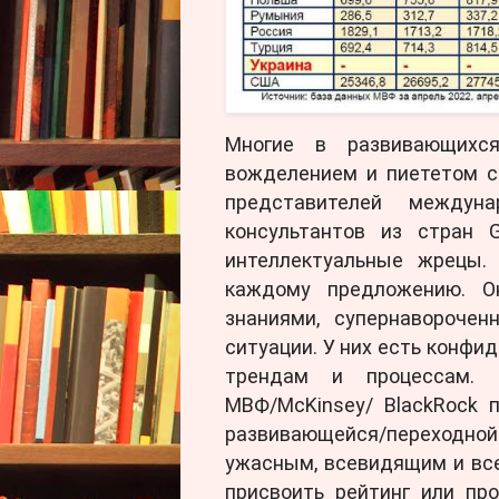
Многие в развивающихс
вожделением и пиететом с
представителей междуна
консультантов из стран G
интеллектуальные жрецы.
каждому предложению. О
знаниями, супернавороче
ситуации. У них есть конф
трендам и процессам. 
МВФ/McKinsey/ BlackRock 
развивающейся/переходн
ужасным, всевидящим и все
присвоить рейтинг или пр