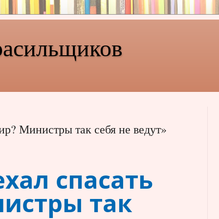
расильщиков
ир? Министры так себя не ведут»
ехал спасать
истры так