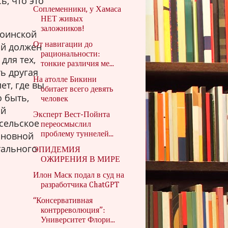
ь, что это
Соплеменники, у Хамаса
НЕТ живых
заложников!
воинской
От навигации до
ый должен
рациональности:
для тех,
тонкие различия ме...
ь другая
На атолле Бикини
ет, где вы
обитает всего девять
 быть,
человек
ой
Эксперт Вест-Пойнта
 сельское
переосмыслил
основной
проблему туннелей...
тального
ЭПИДЕМИЯ
ОЖИРЕНИЯ В МИРЕ
Илон Маск подал в суд на
разработчика ChatGPT
“Консервативная
контрреволюция”:
Университет Флори...