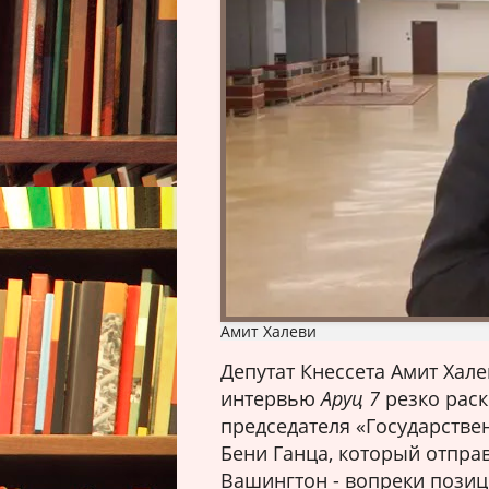
Амит Халеви
Депутат Кнессета Амит Хале
интервью
Аруц 7
резко раск
председателя «Государстве
Бени Ганца, который отпра
Вашингтон - вопреки пози