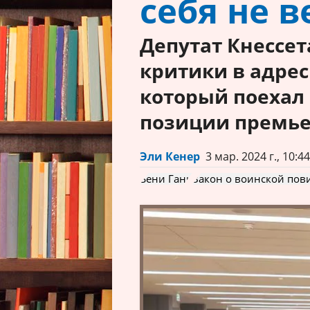
себя не в
Депутат Кнессет
критики в адрес
который поехал
позиции премь
Эли Кенер
3 мар. 2024 г., 10:4
Бени Ганц
Закон о воинской пов