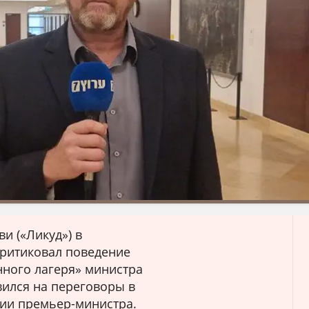
ви («Ликуд») в
ритиковал поведение
нного лагеря» министра
вился на переговоры в
ции премьер-министра.