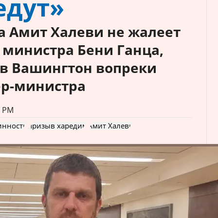
едут»
а Амит Халеви не жалеет
 министра Бени Ганца,
 в Вашингтон вопреки
ер-министра
4 PM
инности
призыв харедим
Амит Халеви