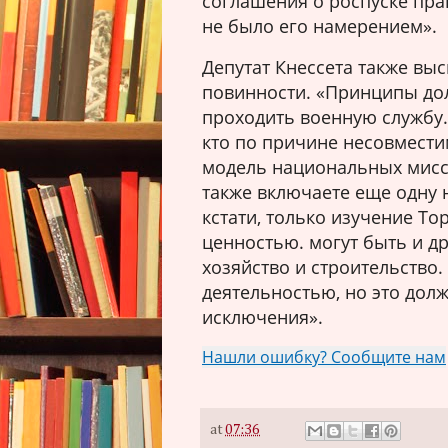
соглашения о роспуске прав
не было его намерением».
Депутат Кнессета также вы
повинности. «Принципы дол
проходить военную службу.
кто по причине несовмести
модель национальных миссий
также включаете еще одну 
кстати, только изучение То
ценностью. могут быть и др
хозяйство и строительство.
деятельностью, но это дол
исключения».
Нашли ошибку? Сообщите нам
at
07:36