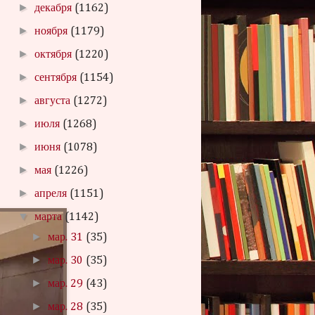
►
декабря
(1162)
►
ноября
(1179)
►
октября
(1220)
►
сентября
(1154)
►
августа
(1272)
►
июля
(1268)
►
июня
(1078)
►
мая
(1226)
►
апреля
(1151)
▼
марта
(1142)
►
мар. 31
(35)
►
мар. 30
(35)
►
мар. 29
(43)
►
мар. 28
(35)