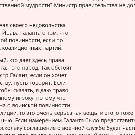
рственной мудрости? Министр правительства не до
вал своего недовольства
Йоава Галанта о том, что
кой повинности, если по
х коалиционных партий.
ый, кто дает здесь права
а, - это народ. Так обстоят
тр Галант, если он хочет
тву, пусть говорит. Если
тобы сказать, я даю право
ному игроку, потому что
на о воинской повинности
лиции, то это очень серьезная вещь, и этого тоже
ощью. Если намерением Галанта было предоставит
поскольку соглашение о военной службе будет час