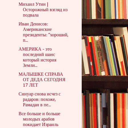
Михаил Утин |
Осторожный взгляд из
подвала
Иван Денисов:
Американские
президенты: “хороший,
п...
АМЕРИКА - это
последний шанс
который история
Земли...
МАЛЫШКЕ СПРАВА
ОТ ДЕДА СЕГОДНЯ
17 ЛЕТ
Синуар снова исчез с
радаров: похоже,
Рамадан в пе...
Все больше и больше
молодых арабов
покидает Израиль