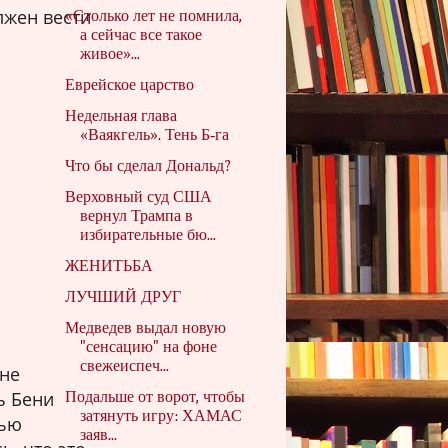
лжен вести
«Столько лет не помнила,
а сейчас все такое
живое»...
Еврейское царство
Недельная глава
«Ваякгель». Тень Б‑га
Что бы сделал Дональд?
Верховный суд США
вернул Трампа в
избирательные бю...
ЖЕНИТЬБА
ЛУЧШИЙ ДРУГ
Медведев выдал новую
"сенсацию" на фоне
свежеиспеч...
 не
ь Бени
Подальше от ворот, чтобы
затянуть игру: ХАМАС
тью
заяв...