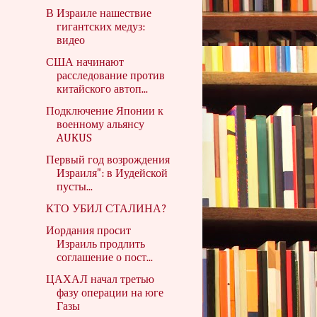
В Израиле нашествие
гигантских медуз:
видео
США начинают
расследование против
китайского автоп...
Подключение Японии к
военному альянсу
AUKUS
Первый год возрождения
Израиля": в Иудейской
пусты...
КТО УБИЛ СТАЛИНА?
Иордания просит
Израиль продлить
соглашение о пост...
ЦАХАЛ начал третью
фазу операции на юге
Газы