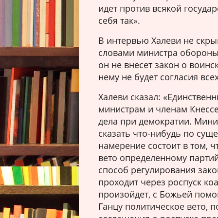
идет против всякой госуда
себя так».
В интервью Халеви не скры
словами министра обороны 
он не внесет закон о воинс
нему не будет согласия все
Халеви сказал: «Единственн
министрам и членам Кнессет
дела при демократии. Минис
сказать что-нибудь по сущес
намерение состоит в том, ч
вето определенному партий
способ регулирования зако
проходит через роспуск коа
произойдет, с Божьей пом
Ганцу политическое вето, 