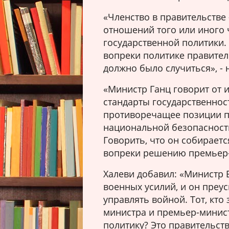
«Членство в правительстве 
отношений того или иного 
государственной политики. 
вопреки политике правительс
должно было случиться», - 
«Министр Ганц говорит от 
стандарты государственност
противоречащее позиции пр
национальной безопасности
Говорить, что он собираетс
вопреки решению премьер-ми
Халеви добавил: «Министр 
военных усилий, и он преу
управлять войной. Тот, кто
министра и премьер-минис
политику? Это правительст