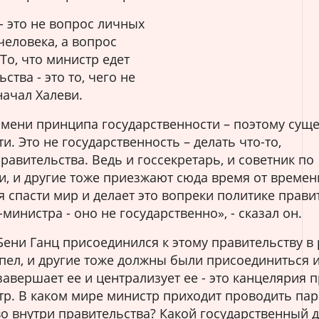
- это не вопрос личных
человека, а вопрос
То, что министр едет
тва - это то, чего не
начал Халеви.
имени принципа государственности – поэтому сущ
и. Это не государственность – делать что-то,
авительства. Ведь и госсекретарь, и советник по
, и другие тоже приезжают сюда время от времен
я спасти мир и делает это вопреки политике прави
нистра - оно не государственно», - сказал он.
Бени Ганц присоединился к этому правительству в
спел, и другие тоже должны были присоединиться 
 завершает ее и централизует ее - это канцелярия 
тр. В каком мире министр приходит проводить па
во внутри правительства? Какой государственный 