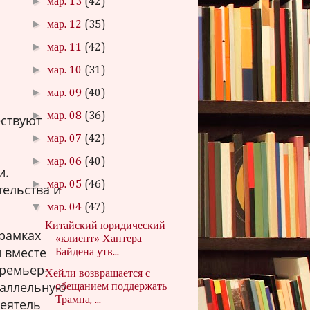
►
мар. 13
(42)
►
мар. 12
(35)
►
мар. 11
(42)
►
мар. 10
(31)
►
мар. 09
(40)
►
мар. 08
(36)
ествуют
►
мар. 07
(42)
►
мар. 06
(40)
и.
►
мар. 05
(46)
тельства и
▼
мар. 04
(47)
Китайский юридический
 рамках
«клиент» Хантера
и вместе
Байдена утв...
премьер-
Хейли возвращается с
раллельную
обещанием поддержать
Трампа, ...
деятель