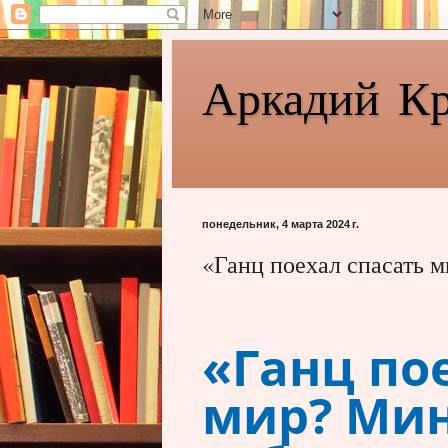
Аркадий К
понедельник, 4 марта 2024 г.
«Ганц поехал спасать м
«Ганц по
мир? Мин