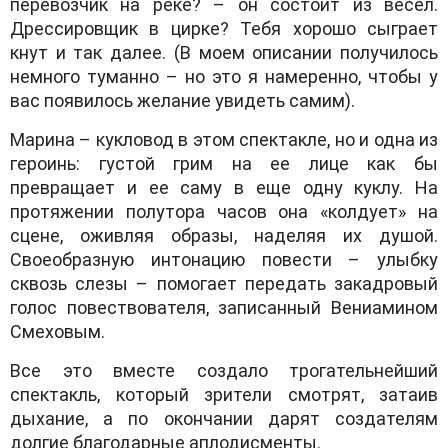
перевозчик на реке? – он состоит из весел.
Дрессировщик в цирке? Тебя хорошо сыграет
кнут и так далее. (В моем описании получилось
немного туманно – но это я намеренно, чтобы у
вас появилось желание увидеть самим).
Марина – кукловод в этом спектакле, но и одна из
героинь: густой грим на ее лице как бы
превращает и ее саму в еще одну куклу. На
протяжении полутора часов она «колдует» на
сцене, оживляя образы, наделяя их душой.
Своеобразную интонацию повести – улыбку
сквозь слезы – помогает передать закадровый
голос повествователя, записанный Вениамином
Смеховым.
Все это вместе создало трогательнейший
спектакль, который зрители смотрят, затаив
дыхание, а по окончании дарят создателям
долгие благодарные аплодисменты.