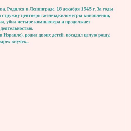
. Родился в Ленинграде. 18 декабря 1945 г.
За годы
а стружку центнеры железа,
километры кинопленки,
ил, убил четыре
компьютера и продолжает
 деятельностью.
в Израиле), родил двоих детей, посадил
целую рощу,
тырех внучек..