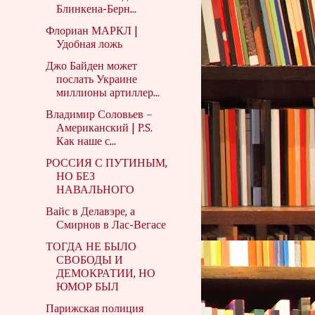
Блинкена-Берн...
Флориан МАРКЛ |
Удобная ложь
Джо Байден может
послать Украине
миллионы артиллер...
Владимир Соловьев –
Американский | P.S.
Как наше с...
РОССИЯ С ПУТИНЫМ,
НО БЕЗ
НАВАЛЬНОГО
Вайс в Делавэре, а
Смирнов в Лас-Вегасе
ТОГДА НЕ БЫЛО
СВОБОДЫ И
ДЕМОКРАТИИ, НО
ЮМОР БЫЛ
Парижская полиция