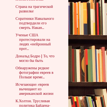
Страна на трагической
развилке
Соратники Навального
подтвердили его
смерть. Накан...
Ученые США
протестировали на
людях «нейронный
прот...
Дональд Бодро | То, что
могло бы быть
Обнаружены редкие
фотографии евреев в
Польше време...
Исчезающие: евреев
вычищают из
американской жизни
К.Холтон. Трусливая
политика Байдена-