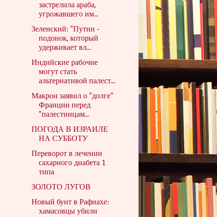
застрелила араба,
угрожавшего им...
Зеленский: "Путин -
подонок, который
удерживает вл...
Индийские рабочие
могут стать
альтернативой палест...
Макрон заявил о "долге"
Франции перед
"палестинцам...
ПОГОДА В ИЗРАИЛЕ
НА СУББОТУ
Переворот в лечении
сахарного диабета 1
типа
ЗОЛОТО ЛУГОВ
Новый бунт в Рафиахе:
хамасовцы убили