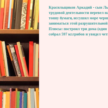
Красильщиков Аркадий - сын Льва
трудовой деятельности перевел н
тонну бумаги, иссушил море черн
заниматься этой разрушительной
Плюсы: построил три дома (один 
собрал 597 кг.грибов и увидел че