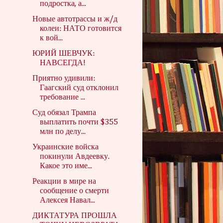
подростка, а...
Новые автотрассы и ж/д
колеи: НАТО готовится
к вой...
ЮРИЙ ШЕВЧУК:
НАВСЕГДА!
Приятно удивили:
Гаагский суд отклонил
требование ...
Суд обязал Трампа
выплатить почти $355
млн по делу...
Украинские войска
покинули Авдеевку.
Какое это име...
Реакции в мире на
сообщение о смерти
Алексея Навал...
ДИКТАТУРА ПРОШЛА