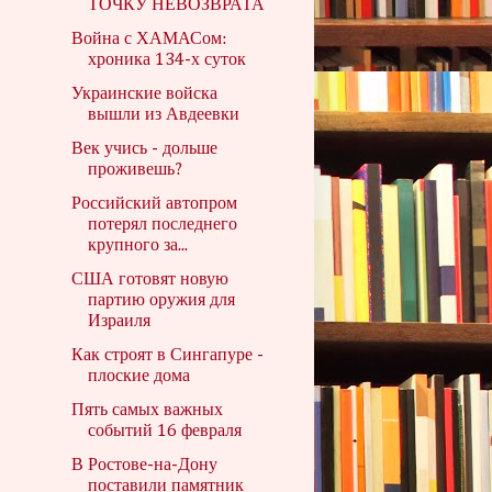
ТОЧКУ НЕВОЗВРАТА
Война с ХАМАСом:
хроника 134-х суток
Украинские войска
вышли из Авдеевки
Век учись - дольше
проживешь?
Российский автопром
потерял последнего
крупного за...
США готовят новую
партию оружия для
Израиля
Как строят в Сингапуре -
плоские дома
Пять самых важных
событий 16 февраля
В Ростове-на-Дону
поставили памятник