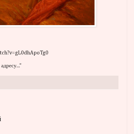
atch?v=gL0dhApoTg0
адресу..."
й