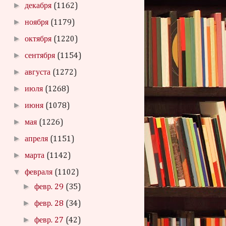
►
декабря
(1162)
►
ноября
(1179)
►
октября
(1220)
►
сентября
(1154)
►
августа
(1272)
►
июля
(1268)
►
июня
(1078)
►
мая
(1226)
►
апреля
(1151)
►
марта
(1142)
▼
февраля
(1102)
►
февр. 29
(35)
►
февр. 28
(34)
►
февр. 27
(42)