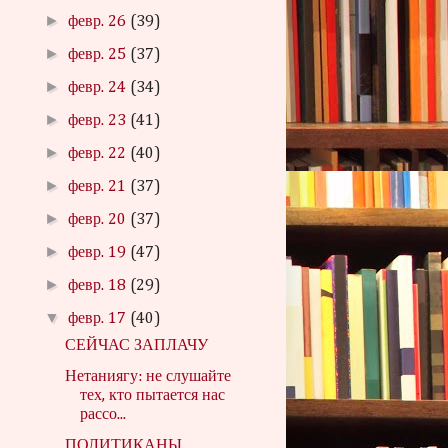
►
февр. 26
(39)
►
февр. 25
(37)
►
февр. 24
(34)
►
февр. 23
(41)
►
февр. 22
(40)
►
февр. 21
(37)
►
февр. 20
(37)
►
февр. 19
(47)
►
февр. 18
(29)
▼
февр. 17
(40)
СЕЙЧАС ЗАПЛАЧУ
Нетаниягу: не слушайте
тех, кто пытается нас
рассо...
ПОЛИТИКАНЫ