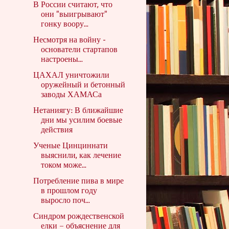
В России считают, что
они "выигрывают"
гонку воору...
Несмотря на войну -
основатели стартапов
настроены...
ЦАХАЛ уничтожили
оружейный и бетонный
заводы ХАМАСа
Нетаниягу: В ближайшие
дни мы усилим боевые
действия
Ученые Цинциннати
выяснили, как лечение
током може...
Потребление пива в мире
в прошлом году
выросло поч...
Синдром рождественской
елки – объяснение для