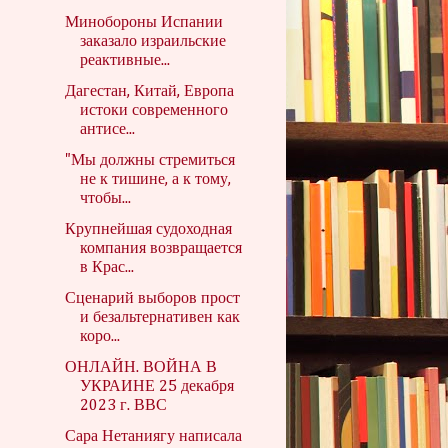
Минобороны Испании
заказало израильские
реактивные...
Дагестан, Китай, Европа
истоки современного
антисе...
"Мы должны стремиться
не к тишине, а к тому,
чтобы...
Крупнейшая судоходная
компания возвращается
в Крас...
Сценарий выборов прост
и безальтернативен как
коро...
ОНЛАЙН. ВОЙНА В
УКРАИНЕ 25 декабря
2023 г. ВВС
Сара Нетаниягу написала