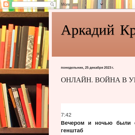
Аркадий К
понедельник, 25 декабря 2023 г.
ОНЛАЙН. ВОЙНА В УКР
О
7:42
т
Вечером и ночью были 
п
генштаб
р