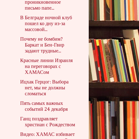
проникновенное
письмо папе...
В Белграде ночной клуб
пошел ко дну из-за
массовой...
Почему не бомбим?
Баркат и Бен-Гвир
задают трудные...
Красные линии Израиля
на переговорах с
ХАМАСом
Ицхак Герцог: Выбора
нет, мы не должны
сломаться
Пять самых важных
событий 24 декабря
Ганц поздравляет
христиан с Рождеством
Видео: ХАМАС избивает