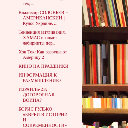
тех, ...
Владимир СОЛОВЬЕВ –
АМЕРИКАНСКИЙ |
Кудос Украине, ...
Тенденция затягивания:
ХАМАС вращает
лабиринты пер...
Хок Ток: Как разрушают
Америку 2
КИНО НА ПРАЗДНИКИ
ИНФОРМАЦИЯ К
РАЗМЫШЛЕНИЮ
ИЗРАИЛЬ-23:
ДОГОВОРНАЯ
ВОЙНА?
БОРИС ГУЛЬКО
«ЕВРЕИ В ИСТОРИИ
И
СОВРЕМЕННОСТИ»