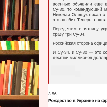
r
e
н
военные объявили еще в 
e
o
о
Су-30, то командующий 
p
в
t
Николай Олещук писал о «
t
7
что он сбит. Теперь геншт
o
i
:
o
3
o
Перед этим, в пятницу, ук
n
6
l
s
сразу три Су-34.
s
Российская сторона офици
И Су-34, и Су-30 — это 
десятки миллионов долла
A
r
V
t
i
i
e
w
c
m
О
3:56
l
o
т
Рождество в Украине на ф
r
п
e
e
р