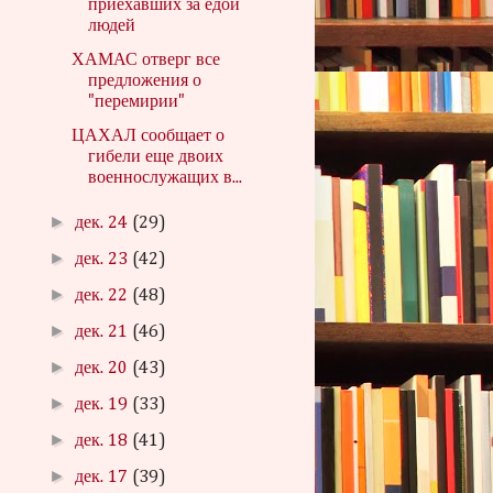
приехавших за едой
людей
ХАМАС отверг все
предложения о
"перемирии"
ЦАХАЛ сообщает о
гибели еще двоих
военнослужащих в...
►
дек. 24
(29)
►
дек. 23
(42)
►
дек. 22
(48)
►
дек. 21
(46)
►
дек. 20
(43)
►
дек. 19
(33)
►
дек. 18
(41)
►
дек. 17
(39)