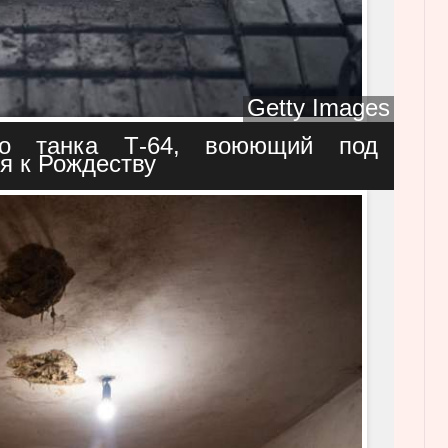
Getty Images
C
o
ого танка Т-64, воюющий под
p
я к Рождеству
y
r
i
g
h
t
:
G
e
t
t
y
I
m
a
g
e
s