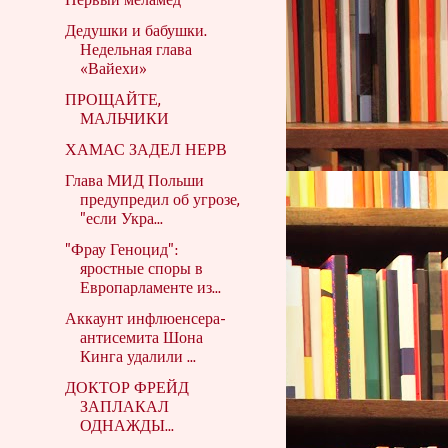
Первый меламед
Дедушки и бабушки.
Недельная глава
«Вайехи»
ПРОЩАЙТЕ,
МАЛЬЧИКИ
ХАМАС ЗАДЕЛ НЕРВ
Глава МИД Польши
предупредил об угрозе,
"если Укра...
"Фрау Геноцид":
яростные споры в
Европарламенте из...
Аккаунт инфлюенсера-
антисемита Шона
Кинга удалили ...
ДОКТОР ФРЕЙД
ЗАПЛАКАЛ
ОДНАЖДЫ...