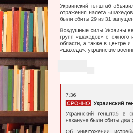
а
Украинский генштаб объявил
в
л
отражения налета «шахедов
е
были сбиты 29 из 31 запуще
н
о
Воздушные силы Украины ве
в
групп «шахедов» с южного 
7
области, а также в центре и
:
4
«шахеда», украинские военн
2
A
r
V
t
i
i
e
w
c
m
О
7:36
l
o
т
СРОЧНО
Украинский ге
r
п
e
e
р
s
Украинский генштаб в с
s
а
накануне были сбиты два р
h
h
в
a
л
a
Об уничтожении истреби
r
е