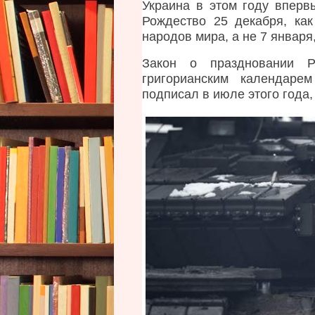
s
Украина в этом году вперв
s
а
Рождество 25 декабря, ка
h
h
в
народов мира, а не 7 января
a
л
a
r
е
r
e
н
Закон о праздновании Р
e
o
о
григорианским календаре
p
в
t
подписал в июле этого года
t
3
o
i
:
o
5
o
n
6
l
s
s