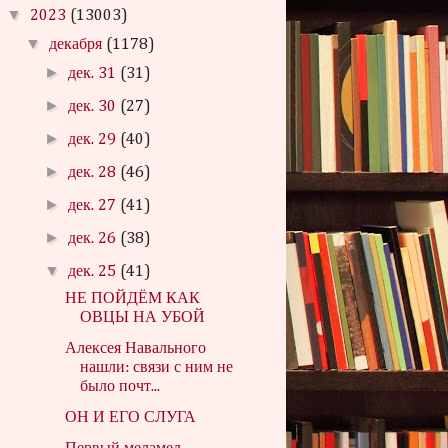
▼
2023
(13003)
▼
декабря
(1178)
►
дек. 31
(31)
►
дек. 30
(27)
►
дек. 29
(40)
►
дек. 28
(46)
►
дек. 27
(41)
►
дек. 26
(38)
▼
дек. 25
(41)
НЕ ПОЙДЁМ КАК
ОВЦЫ НА УБОЙ
Алексея Навального
нашли: связи с ним не
было почт...
ОН И ЕГО СЛУГА