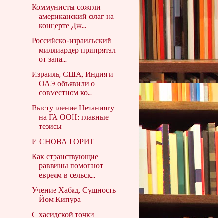
Коммунисты сожгли
американский флаг на
концерте Дж...
Российско-израильский
миллиардер припрятал
от запа...
Израиль, США, Индия и
ОАЭ объявили о
совместном ко...
Выступление Нетаниягу
на ГА ООН: главные
тезисы
И СНОВА ГОРИТ
Как странствующие
раввины помогают
евреям в сельск...
Учение Хабад. Сущность
Йом Кипура
С хасидской точки