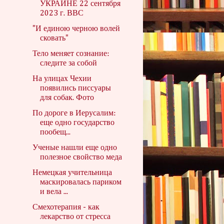
УКРАИНЕ 22 сентября
2023 г. ВВС
"И единою черною волей
сковать"
Тело меняет сознание:
следите за собой
На улицах Чехии
появились писсуары
для собак. Фото
По дороге в Иерусалим:
еще одно государство
пообещ...
Ученые нашли еще одно
полезное свойство меда
Немецкая учительница
маскировалась париком
и вела ...
Смехотерапия - как
лекарство от стресса