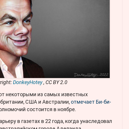
right:
DonkeyHotey
, CC BY 2.0
т некоторыми из самых известных
британии, США и Австралии,
отмечает Би-би-
лномочий состоится в ноябре.
рьеру в газетах в 22 года, когда унаследовал
в австралийском городе Аделаида.