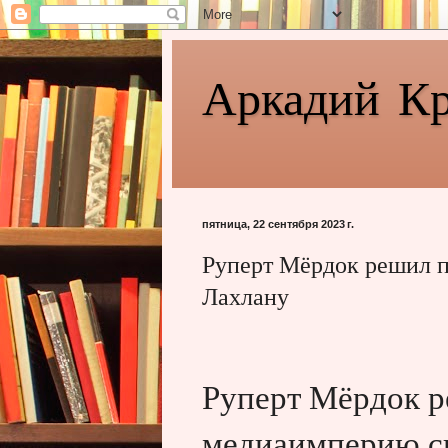
Аркадий К
пятница, 22 сентября 2023 г.
Руперт Мёрдок решил 
Лахлану
Руперт Мёрдок р
медиаимперию с