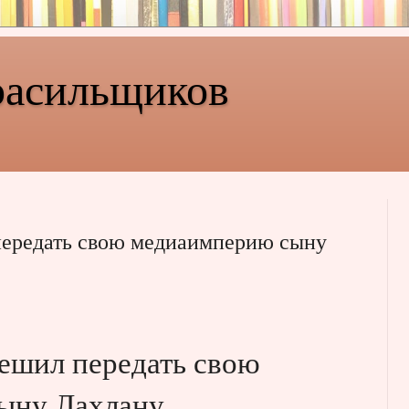
расильщиков
передать свою медиаимперию сыну
ешил передать свою
ыну Лахлану