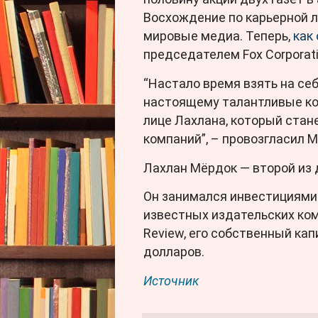
Восхождение по карьерной л
мировые медиа. Теперь,
как
председателем Fox Corporati
“Настало время взять на себя
настоящему талантливые ко
лице Лахлана, который ста
компаний”, – провозгласил 
Лахлан Мёрдок — второй из д
Он занимался инвестициями 
известных издательских комп
Review, его собственный ка
долларов.
Источник