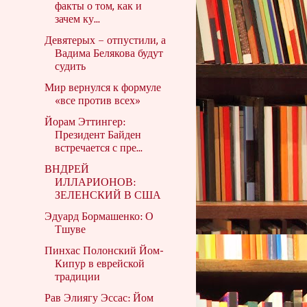
факты о том, как и
зачем ку...
Девятерых – отпустили, а
Вадима Белякова будут
судить
Мир вернулся к формуле
«все против всех»
Йорам Эттингер:
Президент Байден
встречается с пре...
ВНДРЕЙ
ИЛЛАРИОНОВ:
ЗЕЛЕНСКИЙ В США
Эдуард Бормашенко: О
Тшуве
Пинхас Полонский Йом-
Кипур в еврейской
традиции
Рав Элиягу Эссас: Йом