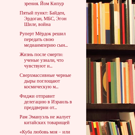
зрения. Йом Кипур
Пятый пункт: Байден,
Эрдоган, МБС, Эгон
Шиле, война
Руперт Мёрдок решил
передать свою
медиаимперию сын...
Жизнь после смерти:
ученые узнали, что
чувствуют и...
Сверхмассивные черные
дыры поглощают
космическую м...
Фиджи отправит
делегацию в Израиль в
преддверии от...
Рам Эмануэль не жалует
китайских товарищей
«Куба любовь моя – или