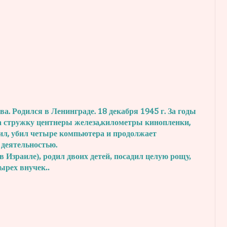
. Родился в Ленинграде. 18 декабря 1945 г.
За годы
а стружку центнеры железа,
километры кинопленки,
ил, убил четыре
компьютера и продолжает
 деятельностью.
в Израиле), родил двоих детей, посадил
целую рощу,
тырех внучек..