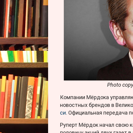
Photo copy
Компании Мёрдока управляю
новостных брендов в Велико
си.
Официальная передача по
Руперт Мёрдок начал свою ка
половину акций двух газет 