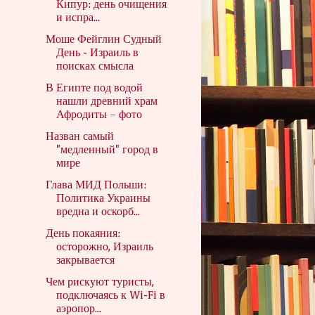
Кипур: день очищения
и испра...
Моше Фейглин Судный
День - Израиль в
поисках смысла
В Египте под водой
нашли древний храм
Афродиты – фото
Назван самый
"медленный" город в
мире
Глава МИД Польши:
Политика Украины
вредна и оскорб...
День покаяния:
осторожно, Израиль
закрывается
Чем рискуют туристы,
подключаясь к Wi-Fi в
аэропор...