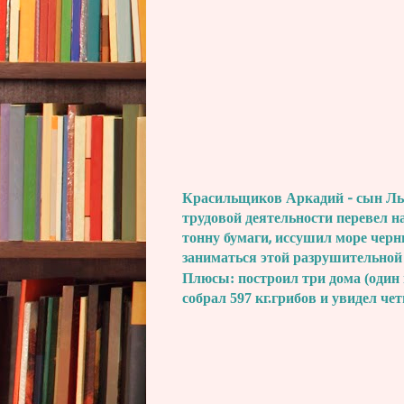
Красильщиков Аркадий - сын Льва
трудовой деятельности перевел н
тонну бумаги, иссушил море черн
заниматься этой разрушительной
Плюсы: построил три дома (один 
собрал 597 кг.грибов и увидел че