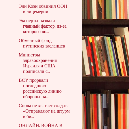
Эли Коэн обвинил ООН
в лицемерии
Эксперты назвали
главный фактор, из-за
которого во...
Обменный фонд
путинских засланцев
Министры
здравоохранения
Израиля и США
подписали с...
ВСУ прорвали
последнюю
российскую линию
обороны на...
Снова не хватает солдат.
«Отправляют на штурм
в би...
ОНЛАЙН. ВОЙНА В