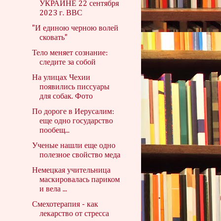
УКРАИНЕ 22 сентября
2023 г. ВВС
"И единою черною волей
сковать"
Тело меняет сознание:
следите за собой
На улицах Чехии
появились писсуары
для собак. Фото
По дороге в Иерусалим:
еще одно государство
пообещ...
Ученые нашли еще одно
полезное свойство меда
Немецкая учительница
маскировалась париком
и вела ...
Смехотерапия - как
лекарство от стресса