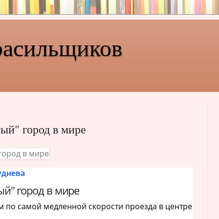
расильщиков
ый" город в мире
уднева
й" город в мире
 по самой медленной скорости проезда в центре