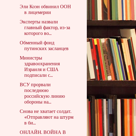
Эли Коэн обвинил ООН
в лицемерии
Эксперты назвали
главный фактор, из-за
которого во...
Обменный фонд
путинских засланцев
Министры
здравоохранения
Израиля и США
подписали с...
ВСУ прорвали
последнюю
российскую линию
обороны на...
Снова не хватает солдат.
«Отправляют на штурм
в би...
ОНЛАЙН. ВОЙНА В