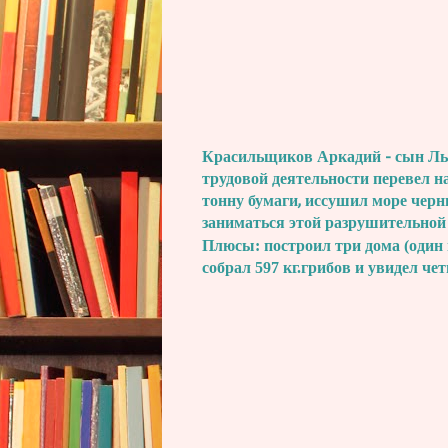
Красильщиков Аркадий - сын Льва
трудовой деятельности перевел н
тонну бумаги, иссушил море черн
заниматься этой разрушительной
Плюсы: построил три дома (один 
собрал 597 кг.грибов и увидел че