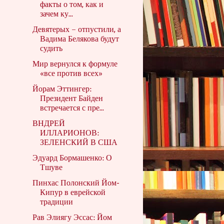
факты о том, как и
зачем ку...
Девятерых – отпустили, а
Вадима Белякова будут
судить
Мир вернулся к формуле
«все против всех»
Йорам Эттингер:
Президент Байден
встречается с пре...
ВНДРЕЙ
ИЛЛАРИОНОВ:
ЗЕЛЕНСКИЙ В США
Эдуард Бормашенко: О
Тшуве
Пинхас Полонский Йом-
Кипур в еврейской
традиции
Рав Элиягу Эссас: Йом