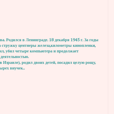
. Родился в Ленинграде. 18 декабря 1945 г.
За годы
а стружку центнеры железа,
километры кинопленки,
ил, убил четыре
компьютера и продолжает
 деятельностью.
в Израиле), родил двоих детей, посадил
целую рощу,
тырех внучек..