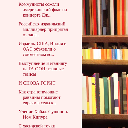
Коммунисты сожгли
американский флаг на
концерте Дж...
Российско-израильский
миллиардер припрятал
от запа...
Израиль, США, Индия и
ОАЭ объявили о
совместном ко...
Выступление Нетаниягу
на ГА ООН: главные
тезисы
И СНОВА ГОРИТ
Как странствующие
раввины помогают
евреям в сельск...
Учение Хабад. Сущность
Йом Кипура
С хасидской точки