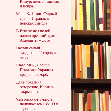
Кипур: день очищения
и испра...
Моше Фейглин Судный
День - Израиль в
поисках смысла
В Египте под водой
нашли древний храм
Афродиты – фото
Назван самый
"медленный" город в
мире
Глава МИД Польши:
Политика Украины
вредна и оскорб...
День покаяния:
осторожно, Израиль
закрывается
Чем рискуют туристы,
подключаясь к Wi-Fi в
аэропор...