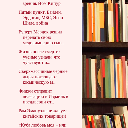
зрения. Йом Кипур
Пятый пункт: Байден,
Эрдоган, МБС, Эгон
Шиле, война
Руперт Мёрдок решил
передать свою
медиаимперию сын...
Жизнь после смерти:
ученые узнали, что
чувствуют и...
Сверхмассивные черные
дыры поглощают
космическую м...
Фиджи отправит
делегацию в Израиль в
преддверии от...
Рам Эмануэль не жалует
китайских товарищей
«Куба любовь моя – или