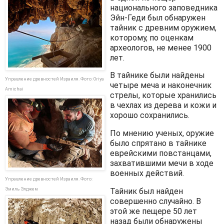
национального заповедника
Эйн-Геди был обнаружен
тайник с древним оружием,
которому, по оценкам
археологов, не менее 1900
лет.
В тайнике были найдены
Управление древностей Израиля. Фото: Oriya
четыре меча и наконечник
Amichai
стрелы, которые хранились
в чехлах из дерева и кожи и
хорошо сохранились.
По мнению ученых, оружие
было спрятано в тайнике
еврейскими повстанцами,
захватившими мечи в ходе
военных действий.
Управление древностей Израиля. Фото:
Эмиль Элджем
Тайник был найден
совершенно случайно. В
этой же пещере 50 лет
назад были обнаружены