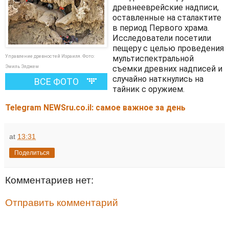
древнееврейские надписи,
оставленные на сталактите
в период Первого храма.
Исследователи посетили
пещеру с целью проведения
Управление древностей Израиля. Фото:
мультиспектральной
Эмиль Элджем
съемки древних надписей и
случайно наткнулись на
ВСЕ ФОТО
тайник с оружием.
Telegram NEWSru.co.il: самое важное за день
at
13:31
Поделиться
Комментариев нет:
Отправить комментарий