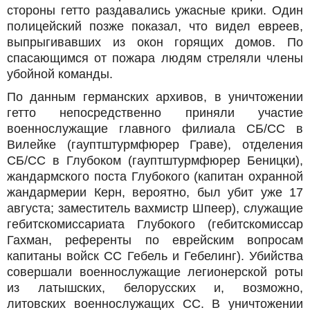
стороны гетто раздавались ужасные крики. Один
полицейский позже показал, что видел евреев,
выпрыгивавших из окон горящих домов. По
спасающимся от пожара людям стреляли члены
убойной команды.
По данным германских архивов, в уничтожении
гетто непосредственно приняли участие
военнослужащие главного филиала СБ/СС в
Вилейке (гауптштурмфюрер Граве), отделения
СБ/СС в Глубоком (гауптштурмфюрер Беницки),
жандармского поста Глубокого (капитан охранной
жандармерии Керн, вероятно, был убит уже 17
августа; заместитель вахмистр Шпеер), служащие
гебитскомиссариата Глубокого (гебитскомиссар
Гахман, референты по еврейским вопросам
капитаны войск СС Гебель и Гебелинг). Убийства
совершали военнослужащие легионерской роты
из латышских, белорусских и, возможно,
литовских военнослужащих СС. В уничтожении