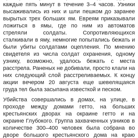
каждые пять минут в течение 3–4 часов. Узники
высаживались из них и шли пешком до заранее
вырытых трех больших ям. Евреям приказывали
ложиться в ямы, где по ним из автоматов
стреляли солдаты. Сопротивляющихся
сталкивали в яму, немногие попытались бежать и
были убиты солдатами оцепления. По мнению
свидетеля из числа солдат охранения, одному
узнику, возможно, удалось бежать с места
расстрела. Раненых не добивали, просто клали на
них следующий слой расстреливаемых. К концу
акции вечером 20 августа еще шевелящаяся
груда тел была засыпана известкой и песком.
Убийства совершались в домах, на улице, в
проходе между домами гетто, на больших
крестьянских дворах на окраине гетто и на
окраине Глубокого. Группа захваченных узников в
количестве 300–400 человек была собрана во
дворе большого крестьянского дома на краю