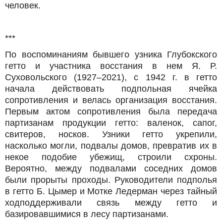
человек.
***
По воспоминаниям бывшего узника Глубокского
гетто и участника восстания в нем Я. Р.
Суховольского (1927–2021), с 1942 г. в гетто
начала действовать подпольная ячейка
сопротивления и велась организация восстания.
Первым актом сопротивления была передача
партизанам продукции гетто: валенок, сапог,
свитеров, носков. Узники гетто укрепили,
насколько могли, подвалы домов, превратив их в
некое подобие убежищ, строили схроны.
Вероятно, между подвалами соседних домов
были прорыты проходы. Руководители подполья
в гетто Б. Цымер и Мотке Ледерман через тайный
ходподдерживали связь между гетто и
базировавшимися в лесу партизанами.