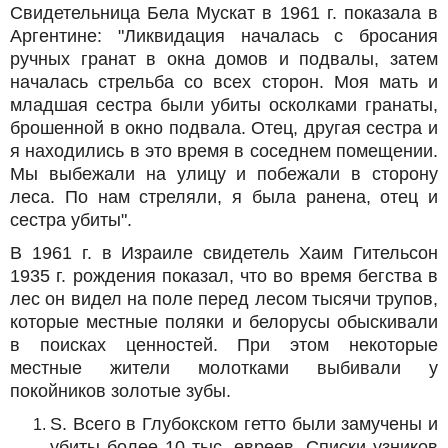
Свидетельница Бела Мускат в 1961 г. показала в
Аргентине: "Ликвидация началась с бросания
ручных гранат в окна домов и подвалы, затем
началась стрельба со всех сторон. Моя мать и
младшая сестра были убиты осколками гранаты,
брошенной в окно подвала. Отец, другая сестра и
я находились в это время в соседнем помещении.
Мы выбежали на улицу и побежали в сторону
леса. По нам стреляли, я была ранена, отец и
сестра убиты".
В 1961 г. в Израиле свидетель Хаим Гительсон
1935 г. рождения показал, что во время бегства в
лес он видел на поле перед лесом тысячи трупов,
которые местные поляки и белорусы обыскивали
в поисках ценностей. При этом некоторые
местные жители молотками выбивали у
покойников золотые зубы.
S. Всего в Глубокском гетто были замучены и
убиты более 10 тыс. евреев. Списки узников