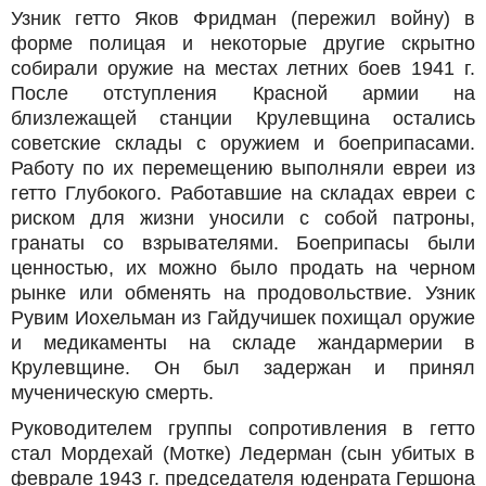
Узник гетто Яков Фридман (пережил войну) в
форме полицая и некоторые другие скрытно
собирали оружие на местах летних боев 1941 г.
После отступления Красной армии на
близлежащей станции Крулевщина остались
советские склады с оружием и боеприпасами.
Работу по их перемещению выполняли евреи из
гетто Глубокого. Работавшие на складах евреи с
риском для жизни уносили с собой патроны,
гранаты со взрывателями. Боеприпасы были
ценностью, их можно было продать на черном
рынке или обменять на продовольствие. Узник
Рувим Иохельман из Гайдучишек похищал оружие
и медикаменты на складе жандармерии в
Крулевщине. Он был задержан и принял
мученическую смерть.
Руководителем группы сопротивления в гетто
стал Мордехай (Мотке) Ледерман (сын убитых в
феврале 1943 г. председателя юденрата Гершона