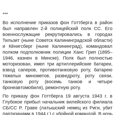
***
Во исполнение приказов фон Готтберга в район
был направлен 2-й полицейский полк СС. Его
военнослужащие рекрутировались в городах
Тильзит (ныне Советск Калининградской области)
и Кёнигсберг (ныне Калининград), командовал
полком подполковник полиции Xанс Грип (1895–
1946, казнен в Минске). Полк был полностью
моторизован, имел три артиллерийские батареи,
взвод саперов, противотанковую роту, батарею
тяжелых минометов, разведроту, роту связи,
танковую роту (восемь танков и четыре
бронеавтомобиля), ремонтную роту.
По приказу фон Готтберга 19 августа 1943 г. в
Глубокое прибыл начальник вилейского филиала
СБ/СС Р. Граве (латышский немец из Риги, убит
партизанами в 1944 г.) с убойной командой. В ночь