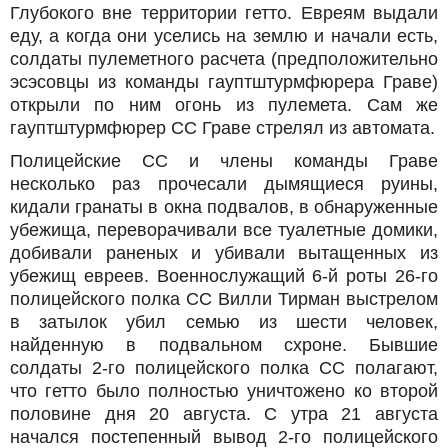
Глубокого вне территории гетто. Евреям выдали
еду, а когда они уселись на землю и начали есть,
солдаты пулеметного расчета (предположительно
эсэсовцы из команды гауптштурмфюрера Граве)
открыли по ним огонь из пулемета. Сам же
гауптштурмфюрер СС Граве стрелял из автомата.
Полицейские СС и члены команды Граве
несколько раз прочесали дымящиеся руины,
кидали гранаты в окна подвалов, в обнаруженные
убежища, переворачивали все туалетные домики,
добивали раненых и убивали вытащенных из
убежищ евреев. Военнослужащий 6-й роты 26-го
полицейского полка СС Вилли Тирман выстрелом
в затылок убил семью из шести человек,
найденную в подвальном схроне. Бывшие
солдаты 2-го полицейского полка СС полагают,
что гетто было полностью уничтожено ко второй
половине дня 20 августа. С утра 21 августа
начался постепенный вывод 2-го полицейского