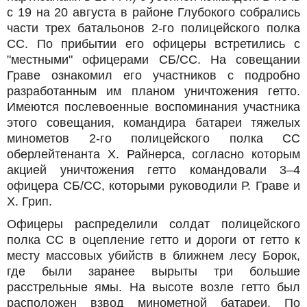
с 19 на 20 августа в районе Глубокого собрались
части трех батальонов 2-го полицейского полка
СС. По прибытии его офицеры встретились с
"местными" офицерами СБ/СС. На совещании
Граве ознакомил его участников с подробно
разработанным им планом уничтожения гетто.
Имеются послевоенные воспоминания участника
этого совещания, командира батареи тяжелых
минометов 2-го полицейского полка СС
оберлейтенанта Х. Райнерса, согласно которым
акцией уничтожения гетто командовали 3–4
офицера СБ/СС, которыми руководили Р. Граве и
X. Грип.
Офицеры распределили солдат полицейского
полка СС в оцепление гетто и дороги от гетто к
месту массовых убийств в ближнем лесу Борок,
где были заранее вырыты три большие
расстрельные ямы. На высоте возле гетто был
расположен взвод минометной батареи. По