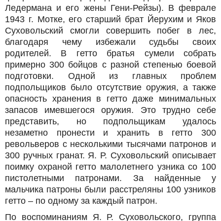
Ледермана и его жены Гени-Рейзы). В феврале
1943 г. Мотке, его старший брат Йерухим и Яков
Суховольский смогли совершить побег в лес,
благодаря чему избежали судьбы своих
родителей. В гетто братья сумели собрать
примерно 300 бойцов с разной степенью боевой
подготовки. Одной из главных проблем
подпольщиков было отсутствие оружия, а также
опасность хранения в гетто даже минимальных
запасов имевшегося оружия. Это трудно себе
представить, но подпольщикам удалось
незаметно пронести и хранить в гетто 300
револьверов с несколькими тысячами патронов и
300 ручных гранат. Я. Р. Суховольский описывает
поимку охраной гетто малолетнего узника со 100
пистолетными патронами. За найденные у
мальчика патроны были расстреляны 100 узников
гетто – по одному за каждый патрон.
По воспоминаниям Я. Р. Суховольского, группа