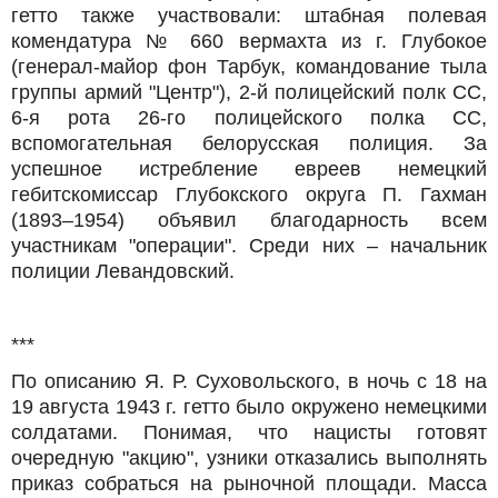
гетто также участвовали: штабная полевая
комендатура № 660 вермахта из г. Глубокое
(генерал-майор фон Тарбук, командование тыла
группы армий "Центр"), 2-й полицейский полк СС,
6-я рота 26-го полицейского полка СС,
вспомогательная белорусская полиция. За
успешное истребление евреев немецкий
гебитскомиссар Глубокского округа П. Гахман
(1893–1954) объявил благодарность всем
участникам "операции". Среди них – начальник
полиции Левандовский.
***
По описанию Я. Р. Суховольского, в ночь с 18 на
19 августа 1943 г. гетто было окружено немецкими
солдатами. Понимая, что нацисты готовят
очередную "акцию", узники отказались выполнять
приказ собраться на рыночной площади. Масса