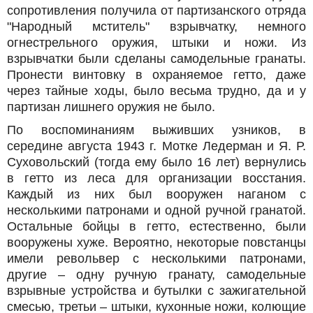
сопротивления получила от партизанского отряда
"Народный мститель" взрывчатку, немного
огнестрельного оружия, штыки и ножи. Из
взрывчатки были сделаны самодельные гранаты.
Пронести винтовку в охраняемое гетто, даже
через тайные ходы, было весьма трудно, да и у
партизан лишнего оружия не было.
По воспоминаниям выживших узников, в
середине августа 1943 г. Мотке Ледерман и Я. Р.
Суховольский (тогда ему было 16 лет) вернулись
в гетто из леса для организации восстания.
Каждый из них был вооружен наганом с
несколькими патронами и одной ручной гранатой.
Остальные бойцы в гетто, естественно, были
вооружены хуже. Вероятно, некоторые повстанцы
имели револьвер с несколькими патронами,
другие – одну ручную гранату, самодельные
взрывные устройства и бутылки с зажигательной
смесью, третьи – штыки, кухонные ножи, колющие