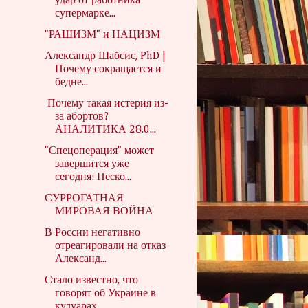
удар от работника
супермарке...
"РАШИЗМ" и НАЦИЗМ
Александр Шабсис, PhD |
Почему сокращается и
бедне...
Почему такая истерия из-
за абортов?
АНАЛИТИКА 28.0...
"Спецоперация" может
завершится уже
сегодня: Песко...
СУРРОГАТНАЯ
МИРОВАЯ ВОЙНА
В России негативно
отреагировали на отказ
Александ...
Стало известно, что
говорят об Украине в
кулуарах ...