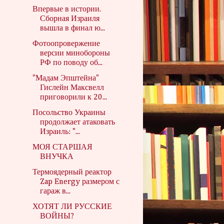
Впервые в истории.
Сборная Израиля
вышла в финал ю...
Фотоопровержение
версии минобороны
РФ по поводу об...
"Мадам Эпштейна"
Гислейн Максвелл
приговорили к 20...
Посольство Украины
продолжает атаковать
Израиль: "...
МОЯ СТАРШАЯ
ВНУЧКА
Термоядерный реактор
Zap Energy размером с
гараж в...
ХОТЯТ ЛИ РУССКИЕ
ВОЙНЫ?