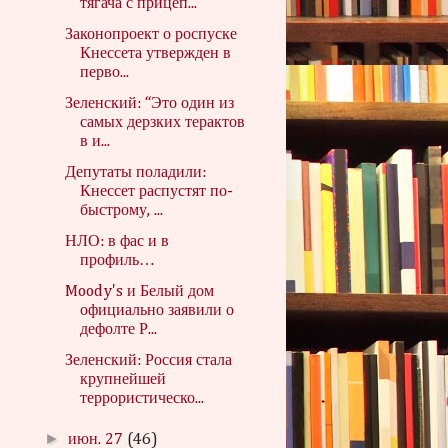
тягача с прицеп...
Законопроект о роспуске
Кнессета утвержден в
перво...
Зеленский: “Это один из
самых дерзких терактов
в и...
Депутаты поладили:
Кнессет распустят по-
быстрому, ...
НЛО: в фас и в
профиль…
Moody's и Белый дом
официально заявили о
дефолте Р...
Зеленский: Россия стала
крупнейшей
террористическо...
►
июн. 27
(46)