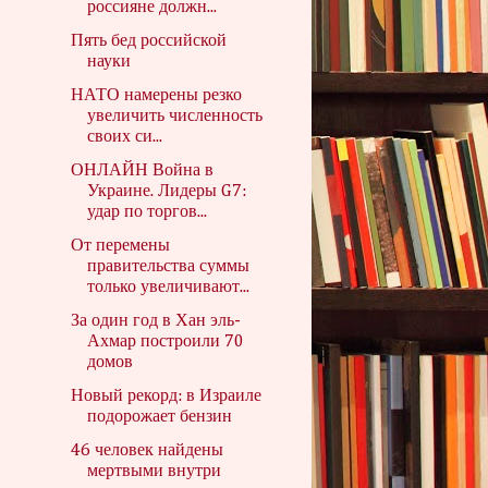
россияне должн...
Пять бед российской
науки
НАТО намерены резко
увеличить численность
своих си...
ОНЛАЙН Война в
Украине. Лидеры G7:
удар по торгов...
От перемены
правительства суммы
только увеличивают...
За один год в Хан эль-
Ахмар построили 70
домов
Новый рекорд: в Израиле
подорожает бензин
46 человек найдены
мертвыми внутри