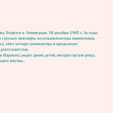
. Родился в Ленинграде. 18 декабря 1945 г.
За годы
а стружку центнеры железа,
километры кинопленки,
ил, убил четыре
компьютера и продолжает
 деятельностью.
в Израиле), родил двоих детей, посадил
целую рощу,
тырех внучек..