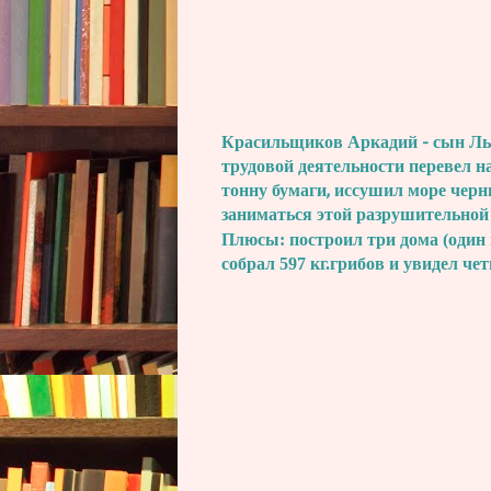
Красильщиков Аркадий - сын Льва
трудовой деятельности перевел н
тонну бумаги, иссушил море черн
заниматься этой разрушительной
Плюсы: построил три дома (один 
собрал 597 кг.грибов и увидел че