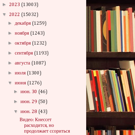
►
2023
(13003)
▼
2022
(15032)
►
декабря
(1259)
►
ноября
(1243)
►
октября
(1232)
►
сентября
(1193)
►
августа
(1087)
►
июля
(1300)
▼
июня
(1276)
►
июн. 30
(46)
►
июн. 29
(50)
▼
июн. 28
(43)
Видео: Кнессет
расходится, но
продолжает ссориться