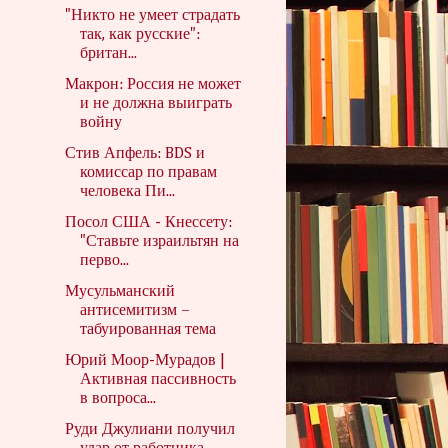
"Никто не умеет страдать
так, как русские":
британ...
Макрон: Россия не может
и не должна выиграть
войну
Стив Апфель: BDS и
комиссар по правам
человека Пи...
Посол США - Кнессету:
"Ставьте израильтян на
перво...
Мусульманский
антисемитизм –
табуированная тема
Юрий Моор-Мурадов |
Активная пассивность
в вопроса...
Руди Джулиани получил