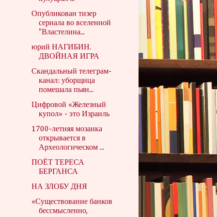
Опубликован тизер
сериала во вселенной
"Властелина...
юрий НАГИБИН.
ДВОЙНАЯ ИГРА
Скандальный телеграм-
канал: уборщица
помешала пьян...
Цифровой «Железный
купол» - это Израиль
1700-летняя мозаика
открывается в
Археологическом ...
ПОЁТ ТЕРЕСА
БЕРГАНСА
НА ЗЛОБУ ДНЯ
«Существование банков
бессмысленно,