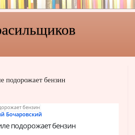
расильщиков
ле подорожает бензин
ий Бочаровский
иле подорожает бензин