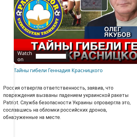
P
l
a
y
Watch
on
V
Тайны гибели Геннадия Красницкого
i
Россия отвергла ответственность, заявив, что
d
повреждения вызваны падением украинской ракеты
Patriot. Служба безопасности Украины опровергла это,
e
сославшись на обломки российских дронов,
обнаруженные на месте.
o