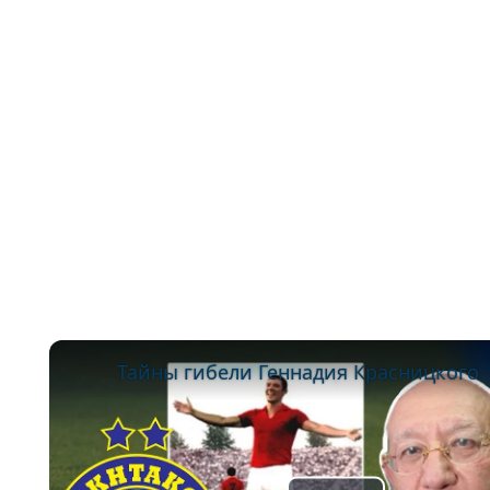
Тайны гибели Геннадия Красницкого