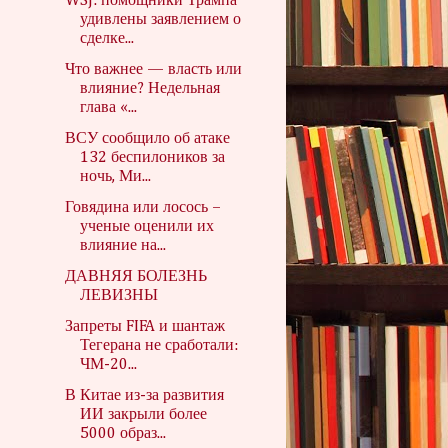
WSJ: помощники Трампа
удивлены заявлением о
сделке...
Что важнее — власть или
влияние? Недельная
глава «...
ВСУ сообщило об атаке
132 беспилоников за
ночь, Ми...
Говядина или лосось –
ученые оценили их
влияние на...
ДАВНЯЯ БОЛЕЗНЬ
ЛЕВИЗНЫ
Запреты FIFA и шантаж
Тегерана не сработали:
ЧМ-20...
В Китае из-за развития
ИИ закрыли более
5000 образ...