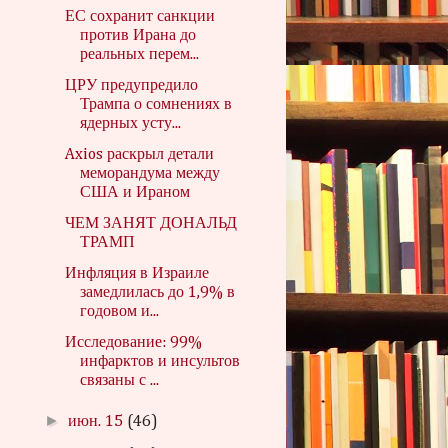
ЕС сохранит санкции
против Ирана до
реальных перем...
ЦРУ предупредило
Трампа о сомнениях в
ядерных усту...
Axios раскрыл детали
меморандума между
США и Ираном
ЧЕМ ЗАНЯТ ДОНАЛЬД
ТРАМП
Инфляция в Израиле
замедлилась до 1,9% в
годовом и...
Исследование: 99%
инфарктов и инсультов
связаны с ...
►
июн. 15
(46)