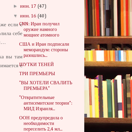
►
июн. 17
(47)
▼
июн. 16
(40)
CNN: Иран получил
же если с
оружие намного
олила себе
мощнее атомного
ми…
США и Иран подписали
меморандум: стороны
разошлись...
ка вы там
ШУТКИ ТЕНЕЙ
имается с
ТРИ ПРЕМЬЕРЫ
"ВЫ ХОТЕЛИ СВАЛИТЬ
ПРЕМЬЕРА"
"Отвратительные
антисемитские теории":
МИД Израиля...
ООН предупредила о
необходимости
переселить 2,4 мл...