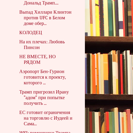
Дональд Трамп....
Выпад Хиллари Клинтон
против UFC в Белом
доме обер...
КОЛОДЕЦ
На их плечах: Любовь
Пинсон
НЕ ВМЕСТЕ, НО
РЯДОМ
Аэропорт Бен-Гурион
готовится к проекту,
которого ...
Трамп пригрозил Ирану
"адом" при попытке
получить ...
ЕС готовит ограничения
на торговлю с Иудеей и
Сама...