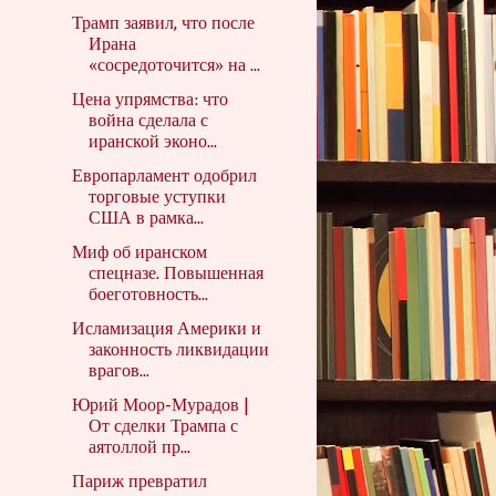
Трамп заявил, что после
Ирана
«сосредоточится» на ...
Цена упрямства: что
война сделала с
иранской эконо...
Европарламент одобрил
торговые уступки
США в рамка...
Миф об иранском
спецназе. Повышенная
боеготовность...
Исламизация Америки и
законность ликвидации
врагов...
Юрий Моор-Мурадов |
От сделки Трампа с
аятоллой пр...
Париж превратил