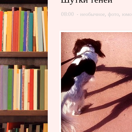
Шутки теней
08:00
-
необычное
,
фото
,
юмо