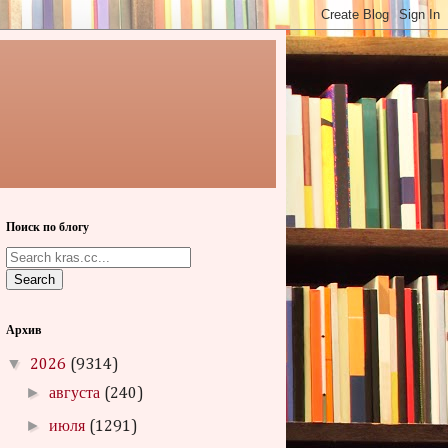
Поиск по блогу
Search
Архив
▼
2026
(9314)
►
августа
(240)
►
июля
(1291)