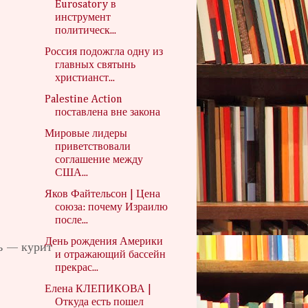
Eurosatory в
инструмент
политическ...
Россия подожгла одну из
главных святынь
христианст...
Palestine Action
поставлена вне закона
Мировые лидеры
приветствовали
соглашение между
США...
Яков Файтельсон | Цена
союза: почему Израилю
после...
День рождения Америки
ь — курит
и отражающий бассейн
прекрас...
Елена КЛЕПИКОВА |
Откуда есть пошел