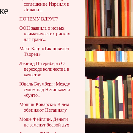
соглашение Израиля и
ке
Ливана ...
ПОЧЕМУ ВДРУГ?
ООН заявила о новых
климатических рисках
для транс...
Макс Кац: «Так повелел
Творец»
Леонид Штернберг: О
переходе количества в
качество
Юваль Блумберг: Между
судом над Нетаньяху и
«бунто...
Мошик Коварски: В чём
обвиняют Нетаниягу
Моше Фейглин: Деньги
не заменят боевой дух