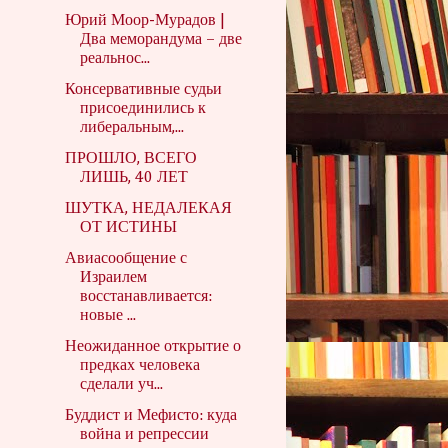
Юрий Моор-Мурадов |
Два меморандума – две
реальнос...
Консервативные судьи
присоединились к
либеральным,...
ПРОШЛО, ВСЕГО
ЛИШЬ, 40 ЛЕТ
ШУТКА, НЕДАЛЕКАЯ
ОТ ИСТИНЫ
Авиасообщение с
Израилем
восстанавливается:
новые ...
Неожиданное открытие о
предках человека
сделали уч...
Буддист и Мефисто: куда
война и репрессии