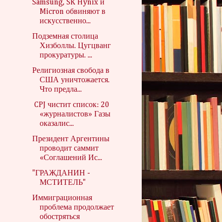
Samsung, SK Hynix и
Micron обвиняют в
искусственно...
Подземная столица
Хизболлы. Цугцванг
прокуратуры. ...
Религиозная свобода в
США уничтожается.
Что предла...
CPJ чистит список: 20
«журналистов» Газы
оказалис...
Президент Аргентины
проводит саммит
«Соглашений Ис...
"ГРАЖДАНИН -
МСТИТЕЛЬ"
Иммиграционная
проблема продолжает
обостряться