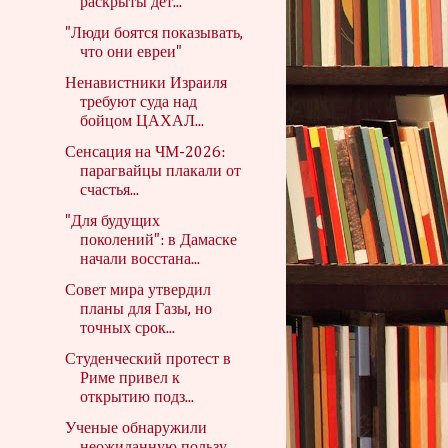
раскрыты дет...
"Люди боятся показывать,
что они евреи"
Ненавистники Израиля
требуют суда над
бойцом ЦАХАЛ...
Сенсация на ЧМ-2026:
парагвайцы плакали от
счастья...
"Для будущих
поколений": в Дамаске
начали восстана...
Совет мира утвердил
планы для Газы, но
точных срок...
Студенческий протест в
Риме привел к
открытию подз...
Ученые обнаружили