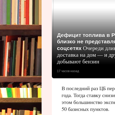
Дефицит топлива в Р
близко не представля
Очереди длино
соцсетях
доставка на дом — и др
добывают бензин
17 часов назад
В последний раз ЦБ пе
года. Тогда ставку сни
этом большинство экспе
50 базисных пунктов.