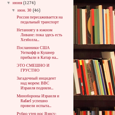
▼
июня
(1274)
▼
июн. 30
(46)
Россия пересаживается на
педальный транспорт
Нетаниягу в южном
Ливане: пока здесь есть
Хезболла...
Посланники США
Уиткофф и Кушнер
прибыли в Катар на...
ЭТО СМЕШНО И
ГРУСТНО
Загадочный инцидент
над морем: ВВС
Израиля подняли...
Минобороны Израиля и
Rafael успешно
провели испыта...
Рубио утер нос Вэнсу: