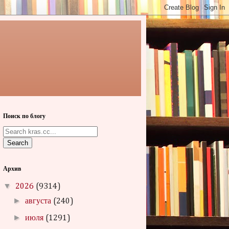
Поиск по блогу
Search
Архив
▼
2026
(9314)
►
августа
(240)
►
июля
(1291)