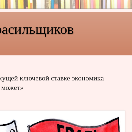
расильщиков
екущей ключевой ставке экономика
е может»