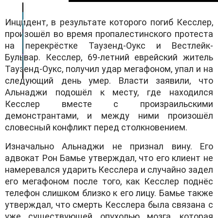
Инцидент, в результате которого погиб Кесслер,
произошёл во время пропалестинского протеста
на перекрёстке Таузенд-Оукс и Вестлейк-
Бульвар. Кесслер, 69-летний еврейский житель
Таузенд-Оукс, получил удар мегафоном, упал и на
следующий день умер. Власти заявили, что
Альнаджи подошёл к месту, где находился
Кесслер вместе с произраильскими
демонстрантами, и между ними произошёл
словесный конфликт перед столкновением.
Изначально Альнаджи не признал вину. Его
адвокат Рон Бамье утверждал, что его клиент не
намеревался ударить Кесслера и случайно задел
его мегафоном после того, как Кесслер поднёс
телефон слишком близко к его лицу. Бамье также
утверждал, что смерть Кесслера была связана с
уже существующей опухолью мозга, которая