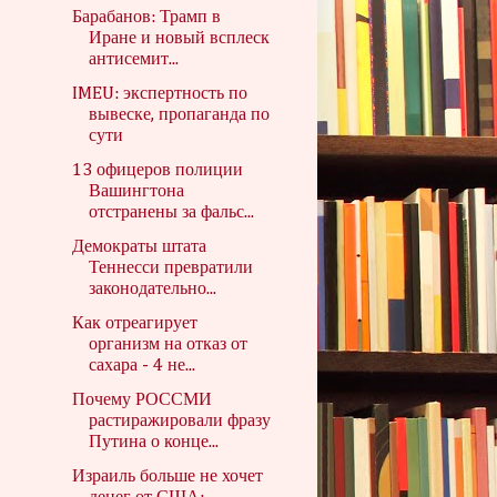
Барабанов: Трамп в
Иране и новый всплеск
антисемит...
IMEU: экспертность по
вывеске, пропаганда по
сути
13 офицеров полиции
Вашингтона
отстранены за фальс...
Демократы штата
Теннесси превратили
законодательно...
Как отреагирует
организм на отказ от
сахара - 4 не...
Почему РОССМИ
растиражировали фразу
Путина о конце...
Израиль больше не хочет