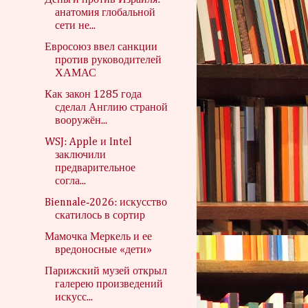
Деньги против Израиля:
анатомия глобальной
сети не...
Евросоюз ввел санкции
против руководителей
ХАМАС
Как закон 1285 года
сделал Англию страной
вооружён...
WSJ: Apple и Intel
заключили
предварительное
согла...
Biennale‑2026: искусство
скатилось в сортир
Мамочка Меркель и ее
вредоносные «дети»
Парижский музей открыл
галерею произведений
искусс...