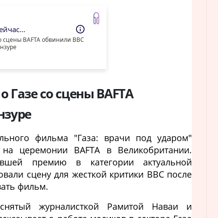
йчас...
со сцены BAFTA обвинили BBC
ензуре
о Газе со сцены BAFTA
нзуре
ального фильма "Газа: врачи под ударом"
 на церемонии BAFTA в Великобритании.
ившей премию в категории актуальной
овали сцену для жесткой критики BBC после
вать фильм.
 снятый журналисткой Рамитой Наваи и