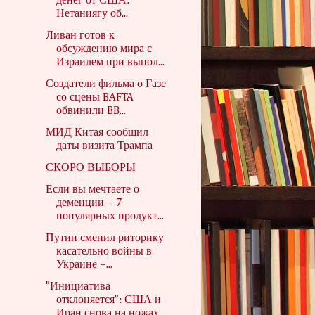
денег от США:
Нетаниягу об...
Ливан готов к
обсуждению мира с
Израилем при выпол...
Создатели фильма о Газе
со сцены BAFTA
обвинили BB...
МИД Китая сообщил
даты визита Трампа
СКОРО ВЫБОРЫ
Если вы мечтаете о
деменции – 7
популярных продукт...
Путин сменил риторику
касательно войны в
Украине –...
"Инициатива
отклоняется": США и
Иран снова на ножах