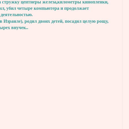
а стружку центнеры железа,
километры кинопленки,
ил, убил четыре
компьютера и продолжает
 деятельностью.
в Израиле), родил двоих детей, посадил
целую рощу,
тырех внучек..