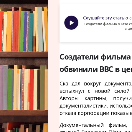
Слушайте эту статью се
Создатели фильма о Газе 
в ц
Создатели фильма 
обвинили BBC в це
Скандал вокруг документ
вспыхнул с новой силой
Авторы картины, получ
документалистики, использ
отказа корпорации показы
Документальный фильм,