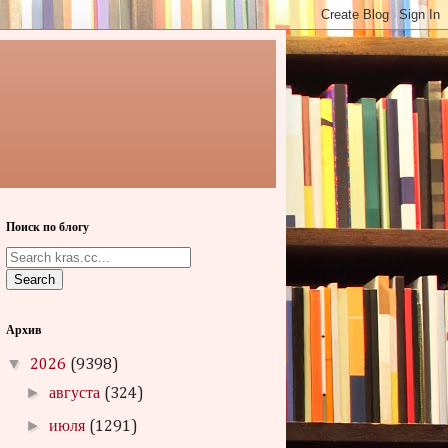
Поиск по блогу
Search
Архив
▼
2026
(9398)
►
августа
(324)
►
июля
(1291)