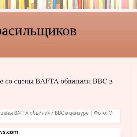
расильщиков
зе со сцены BAFTA обвинили BBC в
ws.com