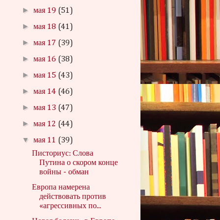
►
мая 19
(51)
►
мая 18
(41)
►
мая 17
(39)
►
мая 16
(38)
►
мая 15
(43)
►
мая 14
(46)
►
мая 13
(47)
►
мая 12
(44)
▼
мая 11
(39)
Писториус: Слова
Путина о скором конце
войны - обман
Европа намерена
действовать против
«агрессивных по...