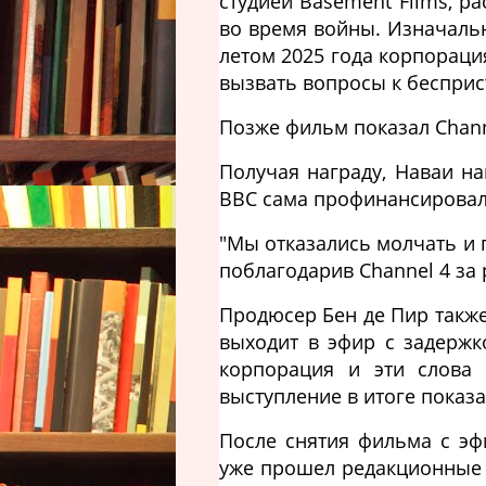
студией Basement Films, ра
во время войны. Изначаль
летом 2025 года корпорация
вызвать вопросы к бесприс
Позже фильм показал Chann
Получая награду, Наваи на
BBC сама профинансировала,
"Мы отказались молчать и п
поблагодарив Channel 4 за
Продюсер Бен де Пир также
выходит в эфир с задержк
корпорация и эти слова 
выступление в итоге показ
После снятия фильма с эф
уже прошел редакционные 