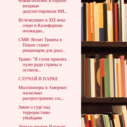
Новая болезнь: в Европе
впервые
диагностировали ИИ...
Исчезнувшее в XIX веке
озеро в Калифорнии
неожидан...
СМИ: Визит Трампа в
Пекин станет
решающим для диал...
Трамп: "Я готов принять
пулю ради страны и
останов...
СЛУЧАЙ В ПАРКЕ
Миллионеры в Америке:
насколько
распространено сос...
Закон о суде над
террористами-
убийцами