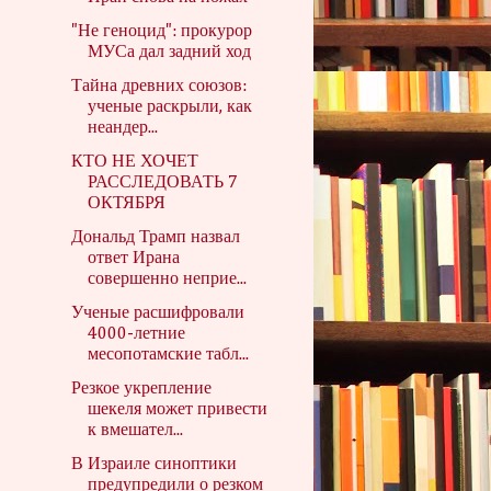
"Не геноцид": прокурор
МУСа дал задний ход
Тайна древних союзов:
ученые раскрыли, как
неандер...
КТО НЕ ХОЧЕТ
РАССЛЕДОВАТЬ 7
ОКТЯБРЯ
Дональд Трамп назвал
ответ Ирана
совершенно неприе...
Ученые расшифровали
4000-летние
месопотамские табл...
Резкое укрепление
шекеля может привести
к вмешател...
В Израиле синоптики
предупредили о резком