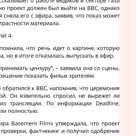
ссказывает о работе медиков в секторе Газа
но проект должен был выйти на BBC, однако
 сняла его с эфира, заявив, что показ может
трастности материала.
el 4.
помнила, что речь идет о картине, которую
 но в итоге отказалась выпускать в эфир.
ринимать цензуру", – заявила она со сцены,
 решение показать фильм зрителям.
 обратился к BBC, напомнив, что церемония
ой. Он язвительно спросил, не вырежет ли
из трансляции. По информации Deadline,
али полностью.
ира Basement Films утверждала, что проект
проверки, фактчекинг и получил одобрение