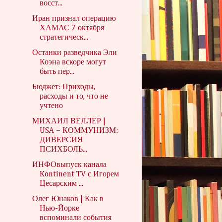
восст...
Иран признал операцию
ХАМАС 7 октября
стратегическ...
Останки разведчика Эли
Коэна вскоре могут
быть пер...
Бюджет: Приходы,
расходы и то, что не
учтено
МИХАИЛ ВЕЛЛЕР |
USA – КОММУНИЗМ:
ДИВЕРСИЯ
ПСИХБОЛЬ...
ИНФОвыпуск канала
Kontinent TV с Игорем
Цесарским ...
Олег Юнаков | Как в
Нью-Йорке
вспоминали события