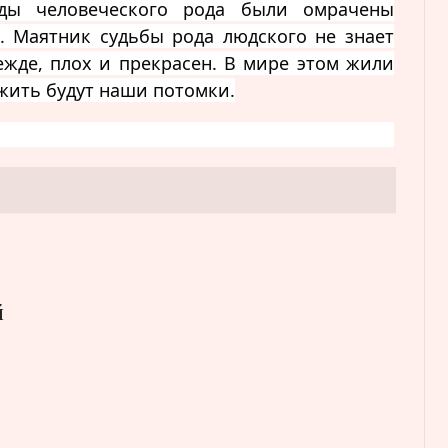
еды человеческого рода были омрачены
. Маятник судьбы рода людского не знает
ежде, плох и прекрасен. В мире этом жили
жить будут наши потомки.
й