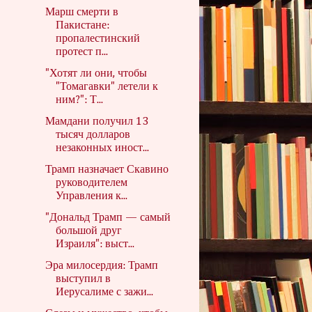
Марш смерти в
Пакистане:
пропалестинский
протест п...
"Хотят ли они, чтобы
"Томагавки" летели к
ним?": Т...
Мамдани получил 13
тысяч долларов
незаконных иност...
Трамп назначает Скавино
руководителем
Управления к...
"Дональд Трамп — самый
большой друг
Израиля": выст...
Эра милосердия: Трамп
выступил в
Иерусалиме с зажи...