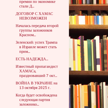
премии по экономике
стали Д...
ДОГОВОР С ХАМАС
НЕВОЗМОЖЕН
Началась передача второй
группы заложников
Красном...
Зеленский: успех Трампа
в Израиле может стать
прим...
ЕСТЬ НАДЕЖДА...
Известный пропагандист
ХАМАСа,
праздновавший 7 окт...
ВОЙНА В УКРАИНЕ на
13 октября 2025 г.
Когда будет освобождена
следующая партия
заложнико...