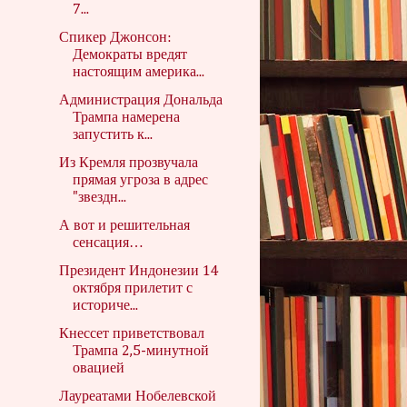
7...
Спикер Джонсон:
Демократы вредят
настоящим америка...
Администрация Дональда
Трампа намерена
запустить к...
Из Кремля прозвучала
прямая угроза в адрес
"звездн...
А вот и решительная
сенсация…
Президент Индонезии 14
октября прилетит с
историче...
Кнессет приветствовал
Трампа 2,5-минутной
овацией
Лауреатами Нобелевской