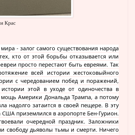
рас
 мира - залог самого существования народа
 тех, кто от этой борьбы отказывается или
и евреи просто перестают быть евреями. Так
ротяжение всей истории жестоковыйного
тории с чередованием побед и
поражений,
 истории этой в уходе от одиночества в
 мощь Америки Дональда Трампа, а потому
зла надолго затаится в своей пещере. В эту
а США приземлился в аэропорте Бен-Гурион.
твоевали очередной праздник. Заложники
или свободу дьяволы тьмы и смерти. Ничего