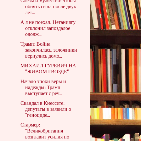
Слезы и мужество: чтобы
обнять сына после двух
лет...
А я не поехал: Нетаниягу
отклонил запоздалое
одолж...
Трамп: Война
закончилась, заложники
вернулись домо...
МИХАИЛ ГУРЕВИЧ НА
"ЖИВОМ ГВОЗДЕ"
Начало эпохи веры и
надежды: Трамп
выступает с реч...
Скандал в Кнессете:
депутаты в заявили о
"геноциде...
Стармер:
"Великобритания
возглавит усилия по