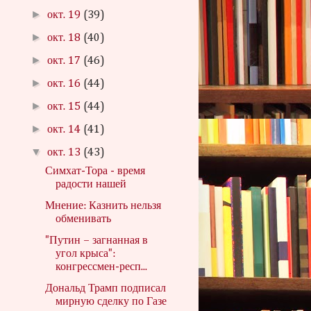
►
окт. 19
(39)
►
окт. 18
(40)
►
окт. 17
(46)
►
окт. 16
(44)
►
окт. 15
(44)
►
окт. 14
(41)
▼
окт. 13
(43)
Симхат-Тора - время
радости нашей
Мнение: Казнить нельзя
обменивать
"Путин – загнанная в
угол крыса":
конгрессмен-респ...
Дональд Трамп подписал
мирную сделку по Газе