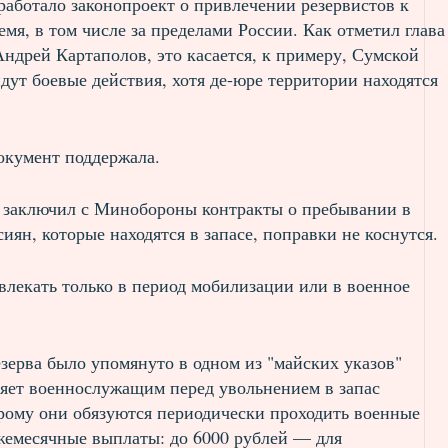
аботало законопроект о привлечении резервистов к
мя, в том числе за пределами России. Как отметил глава
ндрей Картаполов, это касается, к примеру, Сумской
идут боевые действия, хотя де-юре территории находятся
окумент поддержала.
то заключил с Минобороны контракты о пребывании в
иян, которые находятся в запасе, поправки не коснутся.
влекать только в период мобилизации или в военное
зерва было упомянуто в одном из "майских указов"
яет военнослужащим перед увольнением в запас
орому они обязуются периодически проходить военные
жемесячные выплаты: до 6000 рублей — для