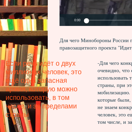
0:00
Для чего Минобороны России п
правозащитного проекта "Идит
-Для чего конк
Если речь идёт о двух
очевидно, что
миллионах человек, это
использовать т
ещё одна запасная
страны, при эт
армия, которую можно
мобилизацию. 
использовать, в том
которые были,
числе, и за пределами
не знаем конкр
человек, это е
страны
том числе, и з