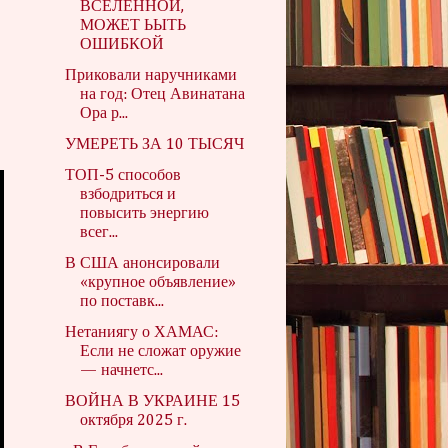
ВСЕЛЕННОЙ,
МОЖЕТ ЬЫТЬ
ОШИБКОЙ
Приковали наручниками
на год: Отец Авинатана
Ора р...
УМЕРЕТЬ ЗА 10 ТЫСЯЧ
ТОП-5 способов
взбодриться и
повысить энергию
всег...
В США анонсировали
«крупное объявление»
по поставк...
Нетаниягу о ХАМАС:
Если не сложат оружие
— начнетс...
ВОЙНА В УКРАИНЕ 15
октября 2025 г.