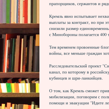
прапорщиков, сержантов и ряд
Кремль явно испытывает нехва
выплаты за контракт, но при эт
снизили размер единовременны
с Минобороны полагается 400 
Тем временем провоенные блог
войны, все меньше граждан хот
Расследовательский проект "Си
канал, по которому в российс
кубинцев и шри-ланкийцев.
О том, как Кремль сможет прив
мобилизации, поговорим с по
помощи и эвакуации "Идите л