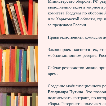
Министерство обороны РФ разр
выполнению задач в мирное вре
комитета Госдумы по обороне А
или Харьковской области, где 
за пределами России.
Правительственная комиссия д
Законопроект коснется тех, к
мобилизационном резерве. Росс
Сейчас резервистов можно при
время.
Создание мобилизационного ре
Владимира Путина. Это позвол
подписывать контракт, по кот
сборы. Резервисты получают е