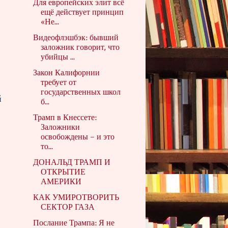
Для европейских элит всё
ещё действует принцип
«Не...
Видеофлэшбэк: бывший
заложник говорит, что
убийцы ...
Закон Калифорнии
требует от
государственных школ
й
б...
Трамп в Кнессете:
Заложники
освобождены – и это
то...
ДОНАЛЬД ТРАМП И
ОТКРЫТИЕ
АМЕРИКИ
КАК УМИРОТВОРИТЬ
СЕКТОР ГАЗА
Послание Трампа: Я не