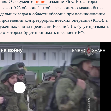
емя. О документе
пишет
издание РБК. Его авторы
 закон "Об обороне", чтобы резервистов можно было
тдельных задач в области обороны при возникновении
проведении контртеррористических операций (КТО), а
уженных сил за пределами России". Их будут призывать
е о которых будет принимать президент РФ.
 на войну
EMBED
SHARE
ia source currently available