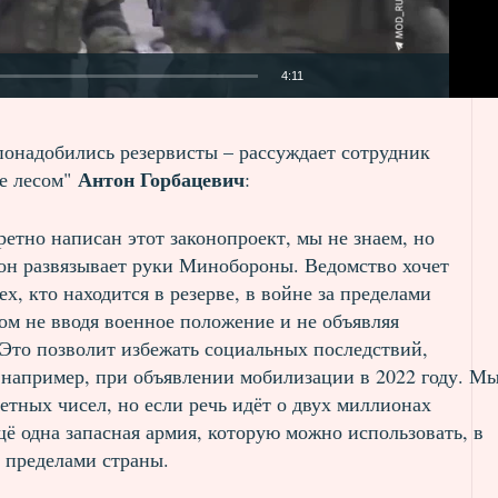
4:11
онадобились резервисты – рассуждает сотрудник
Антон Горбацевич
е лесом"
:
ретно написан этот законопроект, мы не знаем, но
 он развязывает руки Минобороны. Ведомство хочет
ех, кто находится в резерве, в войне за пределами
ом не вводя военное положение и не объявляя
Это позволит избежать социальных последствий,
 например, при объявлении мобилизации в 2022 году. М
етных чисел, но если речь идёт о двух миллионах
щё одна запасная армия, которую можно использовать, в
EMBED
SHARE
а пределами страны.