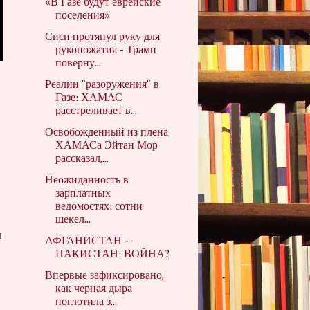
«В Газе будут еврейские
поселения»
Сиси протянул руку для
рукопожатия - Трамп
поверну...
Реалии "разоружения" в
Газе: ХАМАС
расстреливает в...
Освобожденный из плена
ХАМАСа Эйтан Мор
рассказал,...
Неожиданность в
зарплатных
ведомостях: сотни
шекел...
ы
АФГАНИСТАН -
ПАКИСТАН: ВОЙНА?
Впервые зафиксировано,
как черная дыра
поглотила з...