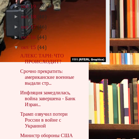
►
окт. 19
(39)
►
окт. 18
(40)
►
окт. 17
(46)
►
окт. 16
(44)
▼
окт. 15
(44)
АЛЕКС ТАРН: ЧТО
ПРОИСХОДИТ?
Срочно прекратить:
американские военные
выдали стр...
Инфляция замедлилась,
война завершена - Банк
Израи...
Трамп озвучил потери
России в войне с
Украиной
Министр обороны США