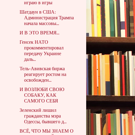
играю в игры
Шатдаун в США:
Администрация Трампа
начала массовы...
И В ЭТО ВРЕМЯ...
Генсек НАТО
прокомментировал
передачу Украине
даль...
Тель-Авивская биржа
реагирует ростом на
освобожден...
И ВОЗЛЮБИ СВОЮ
СОБАКУ, КАК
САМОГО СЕБЯ
Зеленский лишил
гражданства мэра
Одессы, бывшего д...
ВСЁ, ЧТО МЫ ЗНАЕМ О