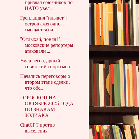
призвал союзников по
НАТО увел...
Гренландия "плывет":
остров ежегодно
смещается на ...
"Отдыхай, понял?":
московские репортеры
атаковали ...
Умер легендарный
советский спортсмен
Начались переговоры о
втором этапе сделки:
что обс...
ГОРОСКОП НА
ОКТЯБРЬ 2025 ГОДА
ПО ЗНАКАМ
ЗОДИАКА
ChatGPT против
выселения