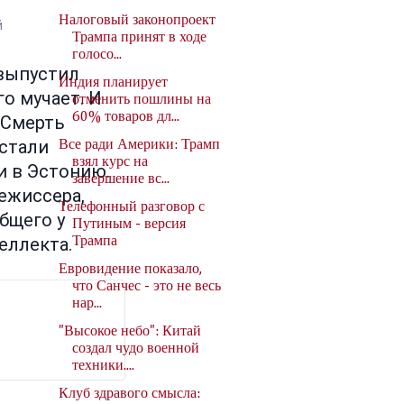
Налоговый законопроект
й
Трампа принят в ходе
голосо...
выпустил
Индия планирует
го мучает. И
отменить пошлины на
60% товаров дл...
«Смерть
 стали
Все ради Америки: Трамп
взял курс на
и в Эстонию.
завершение вс...
режиссера,
Телефонный разговор с
бщего у
Путиным - версия
еллекта.
Трампа
Евровидение показало,
что Санчес - это не весь
нар...
"Высокое небо": Китай
создал чудо военной
техники....
Клуб здравого смысла: