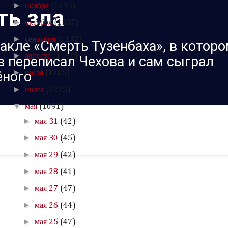
►
ноября
(1295)
ть зла
►
октября
(1307)
►
сентября
(1132)
акле «Смерть Тузенбаха», в котор
►
августа
(1161)
 переписал Чехова и сам сыграл
►
ёного
июля
(1205)
►
июня
(1275)
▼
мая
(1091)
►
мая 31
(42)
►
мая 30
(45)
►
мая 29
(42)
►
мая 28
(41)
►
мая 27
(47)
►
мая 26
(44)
►
мая 25
(47)