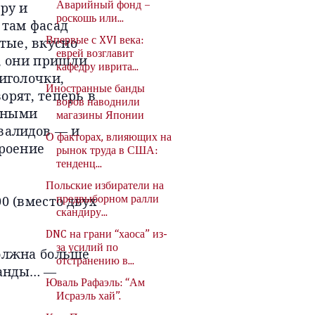
ру и
Аварийный фонд –
роскошь или...
 там фасад
тые, вкусно
Впервые с XVI века:
еврей возглавит
й, они пришли
кафедру иврита...
 иголочки,
Иностранные банды
ворят, теперь в
воров наводнили
енными
магазины Японии
нвалидов — и
О факторах, влияющих на
троение
рынок труда в США:
тенденц...
Польские избиратели на
0 (вместо двух
предвыборном ралли
скандиру...
DNC на грани “хаоса” из-
за усилий по
должна больше
отстранению в...
ганды… —
Юваль Рафаэль: “Ам
Исраэль хай”.