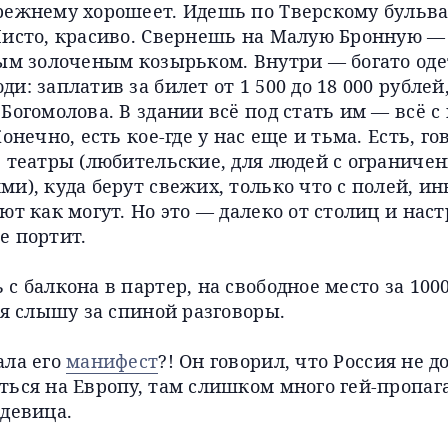
режнему хорошеет. Идешь по Тверскому бульва
Чисто, красиво. Свернешь на Малую Бронную —
вым золоченым козырьком. Внутри — богато оде
и: заплатив за билет от 1 500 до 18 000 рубле
Богомолова. В здании всё под стать им — всё с
онечно, есть кое-где у нас еще и тьма. Есть, го
е театры (любительские, для людей с огранич
и), куда берут свежих, только что с полей, и
ют как могут. Но это — далеко от столиц и нас
е портит.
с балкона в партер, на свободное место за 1000
 я слышу за спиной разговоры.
ала его
манифест
?! Он говорил, что Россия не 
ться на Европу, там слишком много гей-пропа
 девица.