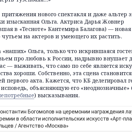
 притяжения нового спектакля и даже альтер 
ки изысканная Ольга. Актриса Дарья Жовнер
шая в «Тесноте» Кантемира Балагова) — новая 
 чутьем на актеров и умеющего их растить.
а «наших» Ольга, только что искрившаяся гост
вьем про любовь к России, надрывно внушает д
ас — выживать, что само по себе является иск
дства хороши. Собственно, эта сцена становится
 первого акта. Кажется, что КБ делегировал 
 исповедь, объясняющую его «неоднозначные» 
непотребные
) высказывания.