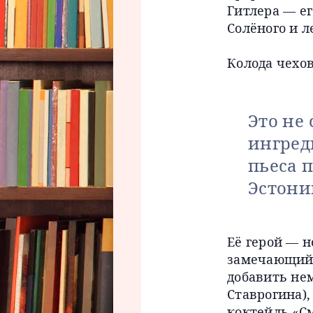
Гитлера — ег
Солёного и 
Колода чехов
Это не 
ингред
пьеса 
Эстони
Её герой — 
замечающий 
добавить нем
Ставрогина),
коктейль «С