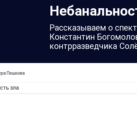
Небанальнос
Рассказываем о спект
Константин Богомолов
контрразведчика Сол
ера Пешкова