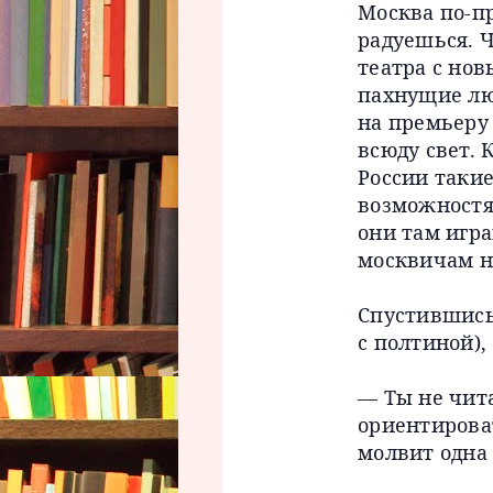
Москва по-п
радуешься. 
театра с но
пахнущие люд
на премьеру 
всюду свет. К
России таки
возможностям
они там игра
москвичам н
Спустившись 
с полтиной),
— Ты не чит
ориентирова
молвит одна