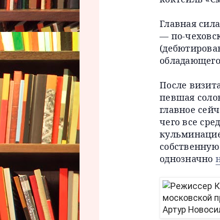
Главная сила
— по-чеховс
(дебютировав
обладающего
После визит
певшая соло
главное сейч
чего все сре
кульминацией
собственную
однозначно