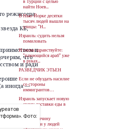
в Турции с целью
найти Ноев...
эго режиссера
В Нью-Йорке десятки
тысяч людей вышли на
звезда КБ,
улицы: "Н...
Израиль: судить нельзя
помиловать
еприимством и
И снова здравствуйте:
очерям, что
"плюющийся араб" уже
в руках...
усством и ради
РАЗВЕДЧИК ЭТЬЕН
героине
Если не обуздать насилие
(а иногда —
со стороны
иммигрантов…
Израиль запускает новую
схему доставки еды в
Газу ...
Новую причину
усталости у людей