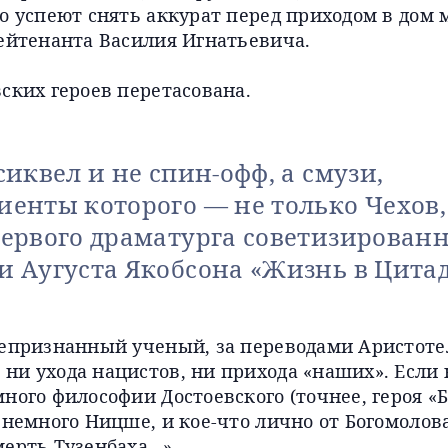
о успеют снять аккурат перед приходом в дом 
лейтенанта Василия Игнатьевича.
ских героев перетасована.
сиквел и не спин-офф, а смузи,
иенты которого — не только Чехов,
первого драматурга советизирован
и Аугуста Якобсона «Жизнь в Цитад
непризнанный ученый, за переводами Аристоте
ни ухода нацистов, ни прихода «наших». Если 
ного философии Достоевского (точнее, героя «
 немного Ницше, и кое-что лично от Богомолов
мерть Тузенбаха…»