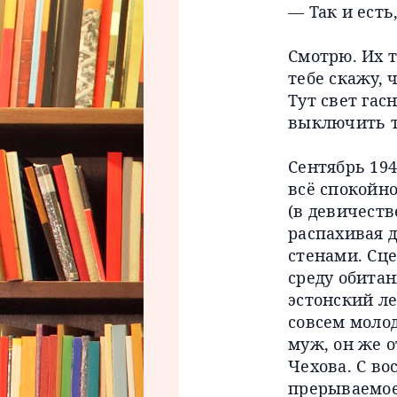
— Так и есть
Смотрю. Их т
тебе скажу, 
Тут свет гас
выключить т
Сентябрь 194
всё спокойно
(в девичеств
распахивая 
стенами. Сц
среду обитан
эстонский ле
совсем моло
муж, он же о
Чехова. С во
прерываемое