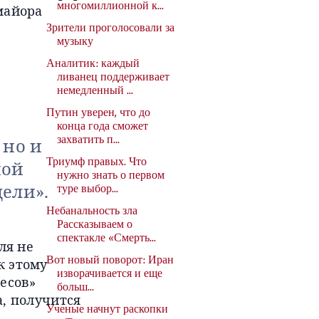
многомиллионной к...
майора
Зрители проголосовали за
музыку
Аналитик: каждый
ливанец поддерживает
немедленный ...
Путин уверен, что до
конца года сможет
 но и
захватить п...
ной
Триумф правых. Что
нужно знать о первом
ели».
туре выбор...
Небанальность зла
Рассказываем о
спектакле «Смерть...
ля не
Вот новый поворот: Иран
к этому
изворачивается и еще
Бесов»
больш...
а, получится
Ученые начнут раскопки