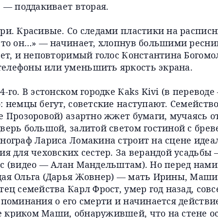
, — поддакивает вторая.
ри. Красивые. Со следами пластики на расписн
что он…» — начинает, хлопнув большими ресни
нет, и неповторимый голос Константина Богомо
елефоны или уменьшить яркость экрана.
4-го. В эстонском городке Кaks Kivi (в перевод
: немцы бегут, советские наступают. Семейств
е Прозоровой) азартно жжет бумаги, мучаясь о
дверь большой, залитой светом гостиной с бре
енограф Лариса Ломакина строит на сцене идеа
ия для чеховских сестер. За верандой усадьбы
с (видео — Алан Мандельштам). Но перед нами
дая Ольга (Дарья Жовнер) — мать Ирины, Маши 
тец семейства Карл Фрост, умер год назад, совс
споминания о его смерти и начинается действи
 криком Маши, обнаружившей, что на стене ос