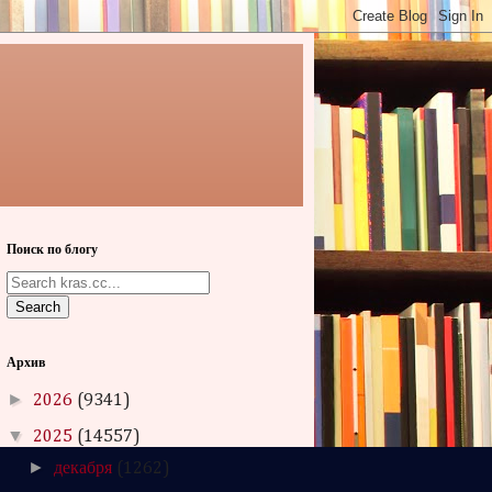
Поиск по блогу
Search
Архив
►
2026
(9341)
▼
2025
(14557)
►
декабря
(1262)