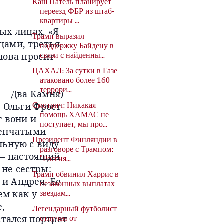
Каш Патель планирует
переезд ФБР из штаб-
квартиры ...
ых лицах. «Я
Трамп выразил
цами, третья.
поддержку Байдену в
лова просит
связи с найденны...
ЦАХАЛ: За сутки в Газе
атаковано более 160
террори...
е — Два Камня)
о Ольги Фрост
Смотрич: Никакая
помощь ХАМАС не
т вони и
поступает, мы про...
венчатыми
Президент Финляндии в
льную с виду
разговоре с Трампом:
 — настоящий
"Россия...
 не сестры:
Трамп обвинил Харрис в
и Андрея. Ее
незаконных выплатах
ем как у
звездам...
е,
Легендарный футболист
тался портрет
отлучен от