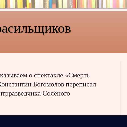
расильщиков
сказываем о спектакле «Смерть
 Константин Богомолов переписал
онтрразведчика Солёного