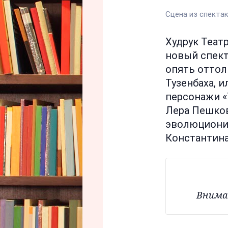
Сцена из спектак
Худрук Теат
новый спекта
опять оттол
Тузенбаха, 
персонажи «
Лера Пешков
эволюционир
Константина
Внима