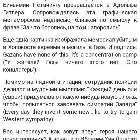
Биньямин Нетаниягу превращается в Адольфа
Гитлера. Сопровождалась эта графическая
метаморфоза надписью, близкой по смыслу к
фразе “За что боролись, на то и напоролись”.
Еще одна картинка изображала мемориал убитым
в Холокосте евреями и могилы в Газе. И подпись:
Gazans have none of this. It’s a concentration camp
(“У жителей Газы ничего этого нет. Это
концлагерь”).
Помимо наглядной агитации, сотрудник полиции
делился и мудрыми мыслями: “Каждый день они
(евреи) придумывают какую-нибудь новую… ложь,
чтобы попытаться завоевать симпатии Запада”
(Every day they invent some new… lie to try to gain
Western sympathy).
Вас интересует, как зовут зовут героя нашего
повествования? А зовут его Ибрагим Хан (Ibrahim