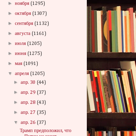
►
ноября
(1295)
►
октября
(1307)
►
сентября
(1132)
►
августа
(1161)
►
июля
(1205)
►
июня
(1275)
►
мая
(1091)
▼
апреля
(1205)
►
апр. 30
(44)
►
апр. 29
(37)
►
апр. 28
(43)
►
апр. 27
(35)
▼
апр. 26
(37)
Трамп предположил, что