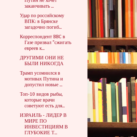
Путин не хочет
заканчивать ...
Удар по российскому
ВПК: в Брянске
загадочно погиб...
Корреспондент BBC в
Газе призвал "сжигать
евреев к...
ДРУГИМИ ОНИ НЕ
БЫЛИ НИКОГДА
Трамп усомнился в
мотивах Путина и
допустил новые ...
Топ-10 видов рыбы,
которые врачи
советуют есть для...
ИЗРАИЛЬ - ЛИДЕР В
МИРЕ ПО
ИНВЕСТИЦИЯМ В
ГЛУБОКИЕ Т...