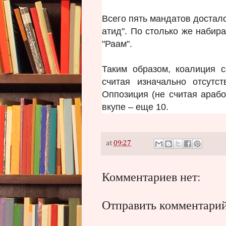
Всего пять мандатов достал
атид". По столько же набир
"Раам".
Таким образом, коалиция 
считая изначально отсутс
Оппозиция (не считая арабо
вкупе – еще 10.
at
09:27
Комментариев нет:
Отправить комментари