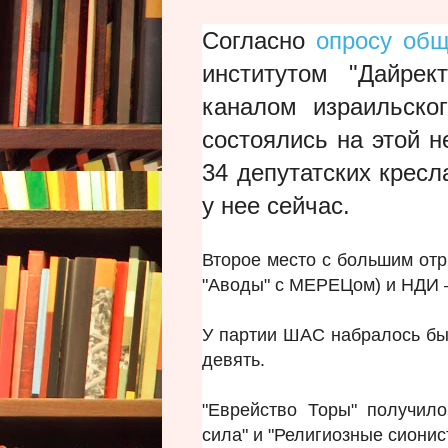
Согласно
опросу общ
институтом "Дайрек
каналом израильско
состоялись на этой н
34 депутатских кресл
у нее сейчас.
Второе место с большим отр
"Аводы" с МЕРЕЦом) и НДИ –
У партии ШАС набралось бы 
девять.
"Еврейство Торы" получило
сила" и "Религиозные сионис