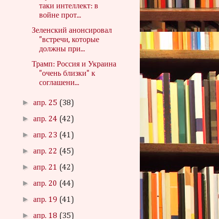
таки интеллект: в
войне прот...
Зеленский анонсировал
"встречи, которые
должны при...
Трамп: Россия и Украина
"очень близки" к
соглашени...
►
апр. 25
(38)
►
апр. 24
(42)
►
апр. 23
(41)
►
апр. 22
(45)
►
апр. 21
(42)
►
апр. 20
(44)
►
апр. 19
(41)
►
апр. 18
(35)