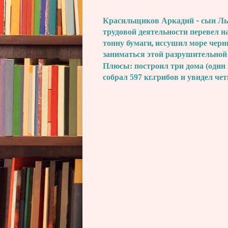
Красильщиков Аркадий - сын Льва
трудовой деятельности перевел н
тонну бумаги, иссушил море черн
заниматься этой разрушительной
Плюсы: построил три дома (один 
собрал 597 кг.грибов и увидел че