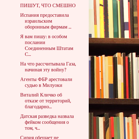
ПИШУТ, ЧТО СМЕШНО
Испания предоставила
израильским
оборонным фирмам ...
Я вам пишу: в особом
послании
Соединенным Штатам
С...
На что рассчитывала Газа,
начиная эту войну?
Агенты ФБР арестовали
судью в Милуоки
Виталий Кличко об
отказе от территорий,
благодарно...
Датская разведка назвала
фейком сообщения о
том, ч...
Сирия обещает не