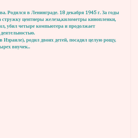
. Родился в Ленинграде. 18 декабря 1945 г.
За годы
а стружку центнеры железа,
километры кинопленки,
ил, убил четыре
компьютера и продолжает
 деятельностью.
в Израиле), родил двоих детей, посадил
целую рощу,
тырех внучек..