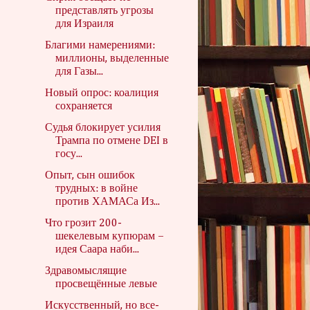
представлять угрозы
для Израиля
Благими намерениями:
миллионы, выделенные
для Газы...
Новый опрос: коалиция
сохраняется
Судья блокирует усилия
Трампа по отмене DEI в
госу...
Опыт, сын ошибок
трудных: в войне
против ХАМАСа Из...
Что грозит 200-
шекелевым купюрам –
идея Саара наби...
Здравомыслящие
просвещённые левые
Искусственный, но все-