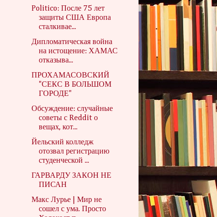
Politico: После 75 лет
защиты США Европа
сталкивае...
Дипломатическая война
на истощение: ХАМАС
отказыва...
ПРОХАМАСОВСКИЙ
"СЕКС В БОЛЬШОМ
ГОРОДЕ"
Обсуждение: случайные
советы с Reddit о
вещах, кот...
Йельский колледж
отозвал регистрацию
студенческой ...
ГАРВАРДУ ЗАКОН НЕ
ПИСАН
Макс Лурье | Мир не
сошел с ума. Просто