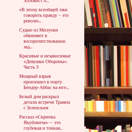
Холокост п...
«В эпоху всеобщей лжи
говорить правду – это
револю...
Судью из Милуоки
обвиняют в
воспрепятствовании
зад...
Красивые и независимые
«Девушки Обороны».
Часть 3
Мощный взрыв
произошел в порту
Бендер-Аббас на юге...
Белый дом раскрыл
детали встречи Трампа
с Зеленским
Рассказ «Скрипка
Якубовича»— это
глубокая и тонкая...