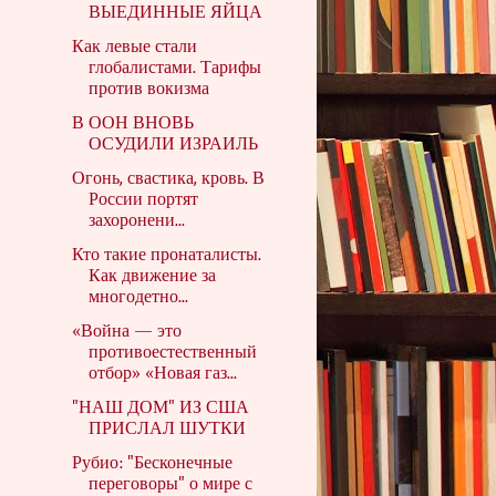
ВЫЕДИННЫЕ ЯЙЦА
Как левые стали
глобалистами. Тарифы
против вокизма
В ООН ВНОВЬ
ОСУДИЛИ ИЗРАИЛЬ
Огонь, свастика, кровь. В
России портят
захоронени...
Кто такие пронаталисты.
Как движение за
многодетно...
«Война — это
противоестественный
отбор» «Новая газ...
"НАШ ДОМ" ИЗ США
ПРИСЛАЛ ШУТКИ
Рубио: "Бесконечные
переговоры" о мире с