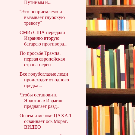
Путиным и...
“Это неприемлемо и
вызывает глубокую
тревогу”
СМИ: США передали
Израилю вторую
батарею противора...
По просьбе Трампа:
первая европейская
страна перен...
Все голубоглазые люди
происходят от одного
предка ...
Чтобы остановить
Эрдогана: Израиль
предлагает разд...
Огнем и мечом: ЦАХАЛ
осваивает ось Мораг.
ВИДЕО