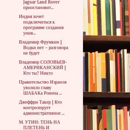
Jaguar Land Rover
приостановит...
Индия хочет
подключиться к
программе создания
унив...
Владимир Фрумкин |
Водки нет – разговора
не будет
Владимир СОЛОВЬЕВ-
АМЕРИКАНСКИЙ |
Кто ты? Никто
Правительство Израиля
уволило главу
ШАБАКа Ронена ...
Джеффри Такер | Кто
контролирует
административное ...
М. УТИН: ТЕНЬ НА
ПЛЕТЕНЬ И