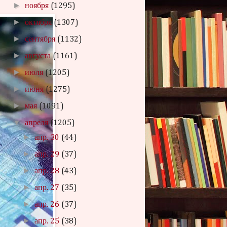
►
ноября
(1295)
►
октября
(1307)
►
сентября
(1132)
►
августа
(1161)
►
июля
(1205)
►
июня
(1275)
►
мая
(1091)
▼
апреля
(1205)
►
апр. 30
(44)
►
апр. 29
(37)
►
апр. 28
(43)
►
апр. 27
(35)
►
апр. 26
(37)
►
апр. 25
(38)