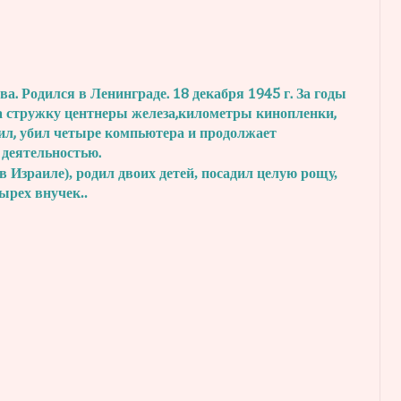
. Родился в Ленинграде. 18 декабря 1945 г.
За годы
а стружку центнеры железа,
километры кинопленки,
ил, убил четыре
компьютера и продолжает
 деятельностью.
в Израиле), родил двоих детей, посадил
целую рощу,
тырех внучек..