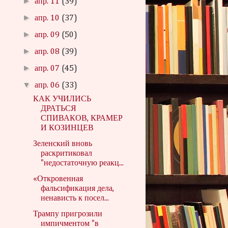
►
апр. 11
(39)
►
апр. 10
(37)
►
апр. 09
(50)
►
апр. 08
(39)
►
апр. 07
(45)
▼
апр. 06
(33)
КАК УЧИЛИСЬ
ДРАТЬСЯ
СПИВАКОВ, КРАМЕР
И КОЗИНЦЕВ
Зеленский вновь
раскритиковал
"недостаточную реакц...
«Откровенная
фальсификация дела,
ненависть к посел...
Трампу пригрозили
импичментом "в