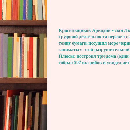
Красильщиков Аркадий - сын Льва
трудовой деятельности перевел н
тонну бумаги, иссушил море черн
заниматься этой разрушительной
Плюсы: построил три дома (один 
собрал 597 кг.грибов и увидел че