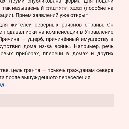
уах Леуми опубликована форма для подачи
 «מענק התארגנות» (пособие на
ации). Приём заявлений уже открыт.
для жителей северных районов страны. Он
е подавал иски на компенсации в Управление
 Причина — ущерб, причинённый имуществу в
сутствия дома из-за войны. Например, речь
овых приборах, плесени в домах и других
тве, цель гранта — помочь гражданам севера
та после вынужденного переселения.
ид.