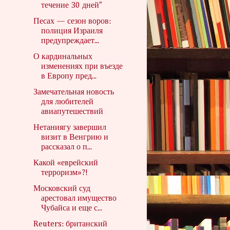
течение 30 дней"
Песах — сезон воров:
полиция Израиля
предупреждает...
О кардинальных
изменениях при въезде
в Европу пред...
Замечательная новость
для любителей
авиапутешествий
Нетаниягу завершил
визит в Венгрию и
рассказал о п...
Какой «еврейский
терроризм»?!
Московский суд
арестовал имущество
Чубайса и еще с...
Reuters: британский