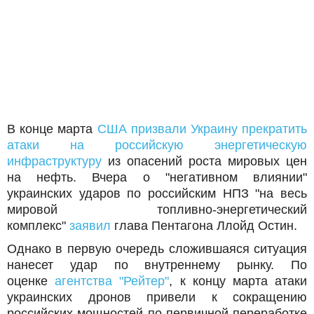
отгружается из российских
портов по цене около 75
долларов. Сибирская нефть
марки ESPO уходит за 84
доллара за баррель.
В конце марта
США призвали Украину прекратить
атаки на российскую энергетическую
инфраструктуру
из опасений роста мировых цен
на нефть. Вчера о "негативном влиянии"
украинских ударов по российским НПЗ "на весь
мировой топливно-энергетический
комплекс"
заявил
глава Пентагона Ллойд Остин.
Однако в первую очередь сложившаяся ситуация
нанесет удар по внутреннему рынку. По
оценке
агентства "Рейтер"
, к концу марта атаки
украинских дронов привели к сокращению
российских мощностей по первичной переработке