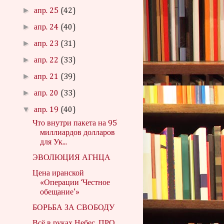
►
апр. 25
(42)
►
апр. 24
(40)
►
апр. 23
(31)
►
апр. 22
(33)
►
апр. 21
(39)
►
апр. 20
(33)
▼
апр. 19
(40)
Что внутри пакета на 95
миллиардов долларов
для Ук...
ЭВОЛЮЦИЯ АГНЦА
Цена иранской
«Операции ‘Честное
обещание’»
БОРЬБА ЗА СВОБОДУ
Всё в руках Небес. ПРО