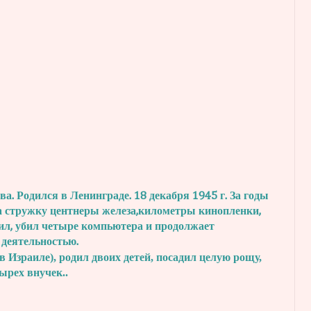
. Родился в Ленинграде. 18 декабря 1945 г.
За годы
а стружку центнеры железа,
километры кинопленки,
ил, убил четыре
компьютера и продолжает
 деятельностью.
в Израиле), родил двоих детей, посадил
целую рощу,
тырех внучек..