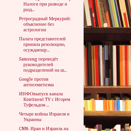
Налоги при разводе и
разд...
Ретроградный Меркурий:
объяснение без
астрологии
Палата представителей
приняла резолюцию,
осуждающу...
Samsung переведёт
руководителей
подразделений на ш...
Google против
антисемитизма
ИНФОвыпуск канала
Kontinent TV с Игорем
Туфельдом ...
Четыре войны Израиля и
Украины
CNN: Иран и Израиль на