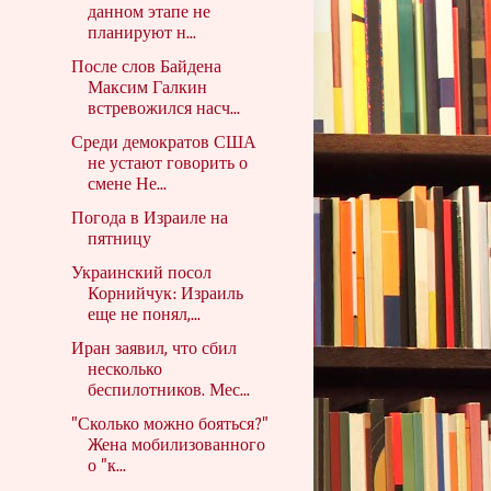
данном этапе не
планируют н...
После слов Байдена
Максим Галкин
встревожился насч...
Среди демократов США
не устают говорить о
смене Не...
Погода в Израиле на
пятницу
Украинский посол
Корнийчук: Израиль
еще не понял,...
Иран заявил, что сбил
несколько
беспилотников. Мес...
"Сколько можно бояться?"
Жена мобилизованного
о "к...