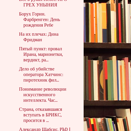
ГРЕХ УНЫНИЯ
Борух Горин.
Фарбренген: День
рождения Ребе
На их плечах: Дина
Фридман
Пятый пункт: провал
Ирана, марионетки,
вердикт, ра...
Дело об убийстве
оператора Хатчинс:
пиротехник фил...
Понимание революции
искусственного
интеллекта. Час...
Страна, отказавшаяся
вступать в БРИКС,
просится в ...
Александр Шабсис, PhD |