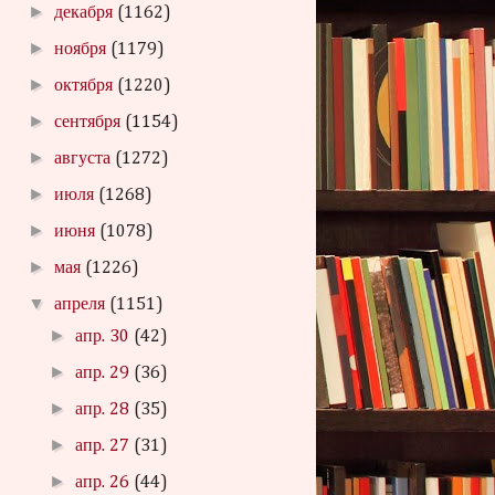
►
декабря
(1162)
►
ноября
(1179)
►
октября
(1220)
►
сентября
(1154)
►
августа
(1272)
►
июля
(1268)
►
июня
(1078)
►
мая
(1226)
▼
апреля
(1151)
►
апр. 30
(42)
►
апр. 29
(36)
►
апр. 28
(35)
►
апр. 27
(31)
►
апр. 26
(44)