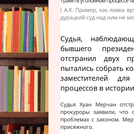
Трамп в уголовном процессе 
( А.К. Пример, как ловко в
дурацкий суд над ним не м
Судья, наблюдаю
бывшего презид
отстранил двух п
пытались собрать к
заместителей дл
процессов в истории
Судья Хуан Мерчан отстр
прокуроры заявили, что 
проблемах с законом. Мер
присяжного.