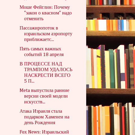
Моше Фейглин: Почему
"закон о квасном" надо
отменить
Пассажиропоток в
израильском аэропорту
приближаетс...
Пять самых важных
событий 18 апреля
В ПРОЦЕССЕ НАД
ТРАМПОМ УДАЛОСЬ
НАСКРЕСТИ ВСЕГО
5 П...
Meta выпустила ранние
версии своей модели
искусств...
Атака Израиля стала
подарком Хаменеи на
день Рождения
Fox News: Израильский