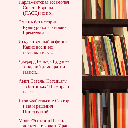
Парламентская ассамблея
Совета Европы
(ПАСЕ) не пр...
Смерть без истории
Культуролог Светлана
Еремеева а...
Искусственный дефицит.
Какие военные
поставки из С...
Джерард Бейкер: Будущее
западной демократии
зависи...
Амит Сегаль: Нетаньягу
"в ботинках" Шамира и
на ег...
Яков Файтельсон: Сектор
Газа и решения
Потсдамской...
Моше Фейглин: Израиль
должен атаковать Иран