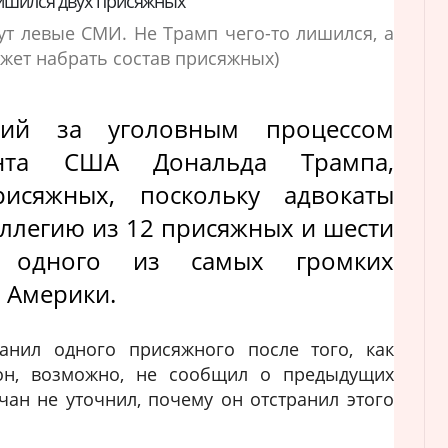
лишился двух присяжных
рут левые СМИ. Не Трамп чего-то лишился, а
ожет набрать состав присяжных)
щий за уголовным процессом
ента США Дональда Трампа,
рисяжных, поскольку адвокаты
оллегию из 12 присяжных и шести
я одного из самых громких
 Америки.
анил одного присяжного после того, как
он, возможно, не сообщил о предыдущих
чан не уточнил, почему он отстранил этого