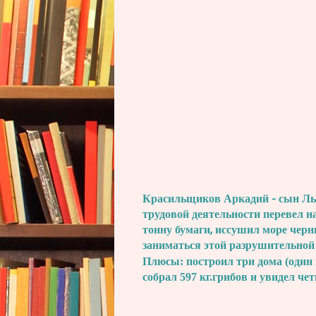
Красильщиков Аркадий - сын Льва
трудовой деятельности перевел н
тонну бумаги, иссушил море черн
заниматься этой разрушительной
Плюсы: построил три дома (один 
собрал 597 кг.грибов и увидел че