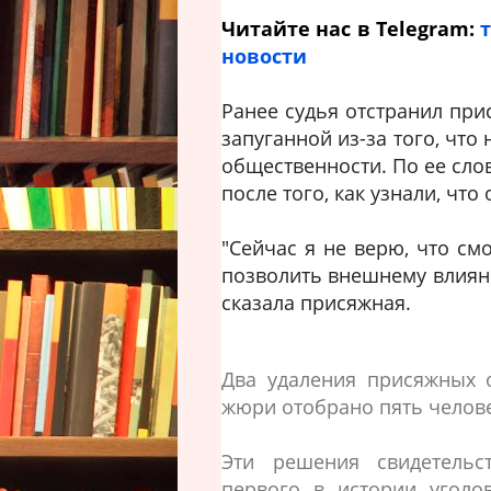
Читайте нас в Telegram:
новости
Ранее судья отстранил прис
запуганной из-за того, чт
общественности. По ее слов
после того, как узнали, что
"Сейчас я не верю, что см
позволить внешнему влияни
сказала присяжная.
Два удаления присяжных 
жюри отобрано пять челове
Эти решения свидетельс
первого в истории уголо